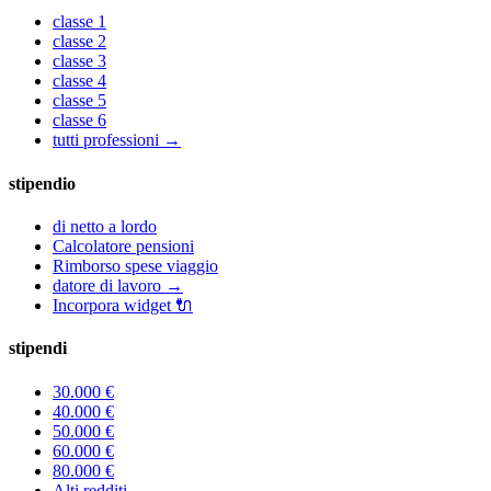
classe
1
classe
2
classe
3
classe
4
classe
5
classe
6
tutti professioni
→
stipendio
di netto a lordo
Calcolatore pensioni
Rimborso spese viaggio
datore di lavoro
→
Incorpora widget
🔌
stipendi
30.000
€
40.000
€
50.000
€
60.000
€
80.000
€
Alti redditi
→