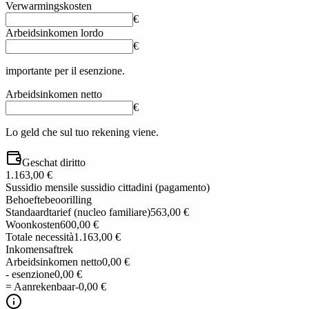
Verwarmingskosten
€
Arbeidsinkomen lordo
€
importante per il esenzione.
Arbeidsinkomen netto
€
Lo geld che sul tuo rekening viene.
Geschat diritto
1.163,00 €
Sussidio mensile sussidio cittadini (pagamento)
Behoeftebeoorilling
Standaardtarief (nucleo familiare)
563,00 €
Woonkosten
600,00 €
Totale necessità
1.163,00 €
Inkomensaftrek
Arbeidsinkomen netto
0,00 €
- esenzione
0,00 €
= Aanrekenbaar
-
0,00 €