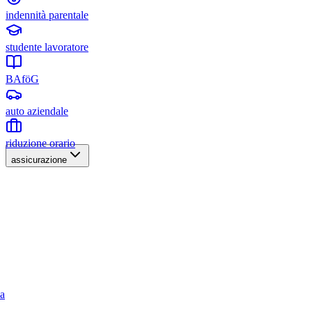
indennità parentale
studente lavoratore
BAföG
auto aziendale
riduzione orario
assicurazione
ia