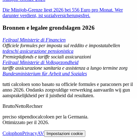
Die Minijob-Grenze liegt 2026 bei 556 Euro pro Monat. Wer
darunter verdient, ist sozialversicherungsfrei.
Bronnen e legalee grondslagen 2026
Feilraal Ministerie di Financien
Officiele formules per imposta sul reddito e impostatabellen
tedeschi assicurazione pensionistica
Premieplafonds e tariffe sociali assicurazioni
Feilraal Ministerie di Volksgezondheid
tariffe assicurazione sanitaria e assistenza a lungo termine zorg
Bundesministerium für Arbeit und Soziales
tutti calcoloen sono basato su officiele formules e paraconers per il
anno 2026. Ondanks zorgvuldige verwerking aanvaariln wij gun
aansprakelijkheid per il juistheid dal resultaten.
Brutto
Netto
Rechner
preciso stipendiocalcoloen per la Germania.
Ottimizzato per il 2026.
Colophon
Privacy
AV
Impostazioni cookie