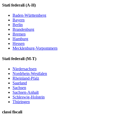
Stati federali
(A-H)
Baden-Württemberg
Bayern
Berlin
Brandenburg
Bremen
Hamburg
Hessen
Mecklenburg-Vorpommern
Stati federali
(M-T)
Niedersachsen
Nordrhein-Westfalen
Rheinland-Pfalz
Saarland
Sachsen
Sachsen-Anhalt
Schleswig-Holstein
Thüringen
classi fiscali