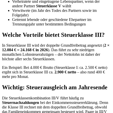
Verheiratete und eingetragene Lebenspartner, wenn der
andere Partner
Steuerklasse V
wählt
Verwitwete (im Jahr des Todes des Partners sowie im
Folgejahr)
Getrennt lebende oder geschiedene Ehepartner im
Trennungsjahr unter bestimmten Bedingungen
Welche Vorteile bietet Steuerklasse III?
In Steuerklasse III wird der doppelte Grundfreibetrag angesetzt (
2 ×
12.084 € = 24.168 € in 2026
). Das führt zu sehr niedrigen
monatlichen Lohnsteuerabzügen – der Nettolohn ist daher der
höchste aller sechs Steuerklassen.
Ein Beispiel: Bei 4.000 € Brutto (Steuerklasse I: ca. 2.500 € netto)
ergibt sich in Steuerklasse III ca.
2.900 € netto
– also rund 400 €
mehr pro Monat.
Wichtig: Steuerausgleich am Jahresende
Die Steuerklassenkombination III/V führt häufig zu
Steuernachzahlungen
bei der Einkommenssteuererklärung. Denn
die Klasse III rechnet mit dem doppelten Grundfreibetrag, obwohl
das Familieneinkommen gemeinsam besteuert wird. Paare in III/V