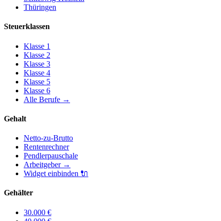
Thüringen
Steuerklassen
Klasse
1
Klasse
2
Klasse
3
Klasse
4
Klasse
5
Klasse
6
Alle Berufe
→
Gehalt
Netto-zu-Brutto
Rentenrechner
Pendlerpauschale
Arbeitgeber
→
Widget einbinden
🔌
Gehälter
30.000
€