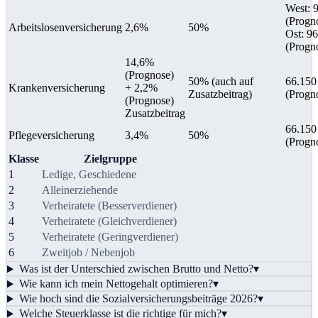
West
:
9
(Progn
Arbeitslosenversicherung
2,6%
50%
Ost
:
96
(Progn
14,6%
(Prognose)
50%
(auch auf
66.150
Krankenversicherung
+ 2,2%
Zusatzbeitrag)
(Progn
(Prognose)
Zusatzbeitrag
66.150
Pflegeversicherung
3,4%
50%
(Progn
Klasse
Zielgruppe
1
Ledige, Geschiedene
2
Alleinerziehende
3
Verheiratete (Besserverdiener)
4
Verheiratete (Gleichverdiener)
5
Verheiratete (Geringverdiener)
6
Zweitjob / Nebenjob
Was ist der Unterschied zwischen Brutto und Netto?
▾
Wie kann ich mein Nettogehalt optimieren?
▾
Wie hoch sind die Sozialversicherungsbeiträge 2026?
▾
Welche Steuerklasse ist die richtige für mich?
▾