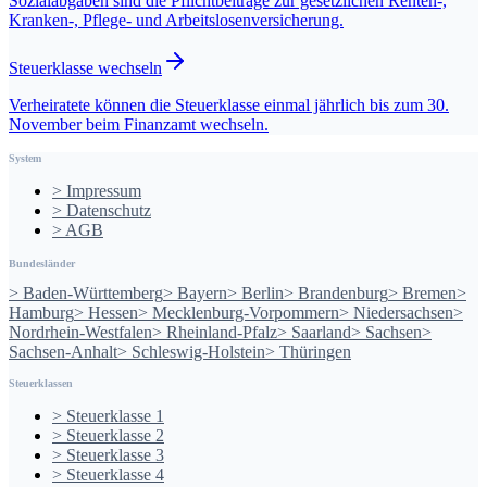
Sozialabgaben sind die Pflichtbeiträge zur gesetzlichen Renten-,
Kranken-, Pflege- und Arbeitslosenversicherung.
Steuerklasse wechseln
Verheiratete können die Steuerklasse einmal jährlich bis zum 30.
November beim Finanzamt wechseln.
System
>
Impressum
>
Datenschutz
>
AGB
Bundesländer
>
Baden-Württemberg
>
Bayern
>
Berlin
>
Brandenburg
>
Bremen
>
Hamburg
>
Hessen
>
Mecklenburg-Vorpommern
>
Niedersachsen
>
Nordrhein-Westfalen
>
Rheinland-Pfalz
>
Saarland
>
Sachsen
>
Sachsen-Anhalt
>
Schleswig-Holstein
>
Thüringen
Steuerklassen
>
Steuerklasse
1
>
Steuerklasse
2
>
Steuerklasse
3
>
Steuerklasse
4