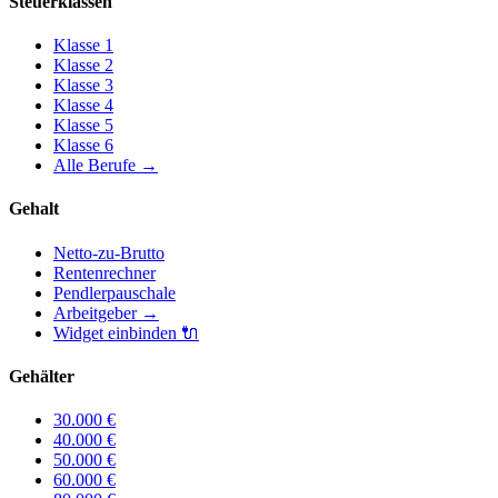
Steuerklassen
Klasse
1
Klasse
2
Klasse
3
Klasse
4
Klasse
5
Klasse
6
Alle Berufe
→
Gehalt
Netto-zu-Brutto
Rentenrechner
Pendlerpauschale
Arbeitgeber
→
Widget einbinden
🔌
Gehälter
30.000
€
40.000
€
50.000
€
60.000
€