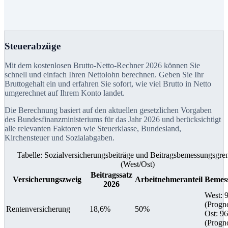
Steuerabzüge
Mit dem kostenlosen Brutto-Netto-Rechner 2026 können Sie
schnell und einfach Ihren Nettolohn berechnen. Geben Sie Ihr
Bruttogehalt ein und erfahren Sie sofort, wie viel Brutto in Netto
umgerechnet auf Ihrem Konto landet.
Die Berechnung basiert auf den aktuellen gesetzlichen Vorgaben
des Bundesfinanzministeriums für das Jahr 2026 und berücksichtigt
alle relevanten Faktoren wie Steuerklasse, Bundesland,
Kirchensteuer und Sozialabgaben.
Tabelle: Sozialversicherungsbeiträge und Beitragsbemessungsgr
(West/Ost)
Beitragssatz
Versicherungszweig
Arbeitnehmeranteil
Bemes
2026
West
:
9
(Progn
Rentenversicherung
18,6%
50%
Ost
:
96
(Progn