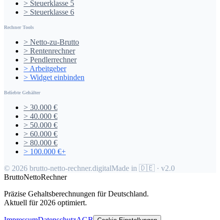
>
Steuerklasse
5
>
Steuerklasse
6
Rechner Tools
>
Netto-zu-Brutto
>
Rentenrechner
>
Pendlerrechner
>
Arbeitgeber
>
Widget einbinden
Beliebte Gehälter
>
30.000 €
>
40.000 €
>
50.000 €
>
60.000 €
>
80.000 €
>
100.000 €+
©
2026
brutto-netto-rechner.digital
Made in 🇩🇪 · v2.0
Brutto
Netto
Rechner
Präzise Gehaltsberechnungen für Deutschland.
Aktuell für 2026 optimiert.
Impressum
Datenschutz
AGB