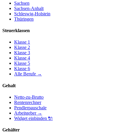
Sachsen
Sachsen-Anhalt
Schleswig-Holstein
Thüringen
Steuerklassen
Klasse
1
Klasse
2
Klasse
3
Klasse
4
Klasse
5
Klasse
6
Alle Berufe
→
Gehalt
Netto-zu-Brutto
Rentenrechner
Pendlerpauschale
Arbeitgeber
→
Widget einbinden
🔌
Gehälter