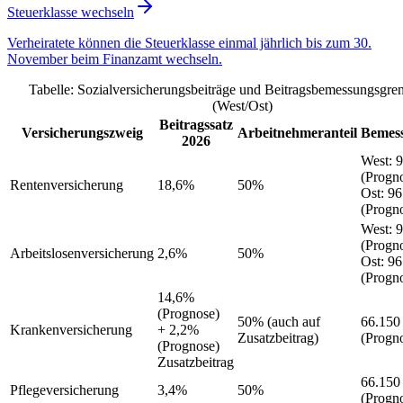
Steuerklasse wechseln
Verheiratete können die Steuerklasse einmal jährlich bis zum 30.
November beim Finanzamt wechseln.
Tabelle: Sozialversicherungsbeiträge und Beitragsbemessungsgre
(West/Ost)
Beitragssatz
Versicherungszweig
Arbeitnehmeranteil
Bemes
2026
West
:
9
(Progn
Rentenversicherung
18,6%
50%
Ost
:
96
(Progn
West
:
9
(Progn
Arbeitslosenversicherung
2,6%
50%
Ost
:
96
(Progn
14,6%
(Prognose)
50%
(auch auf
66.150
Krankenversicherung
+ 2,2%
Zusatzbeitrag)
(Progn
(Prognose)
Zusatzbeitrag
66.150
Pflegeversicherung
3,4%
50%
(Progn