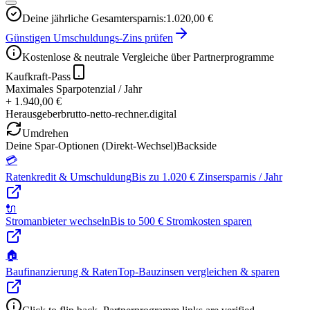
Deine jährliche Gesamtersparnis:
1.020,00 €
Günstigen Umschuldungs-Zins prüfen
Kostenlose & neutrale Vergleiche über Partnerprogramme
Kaufkraft-Pass
Maximales Sparpotenzial / Jahr
+ 1.940,00 €
Herausgeber
brutto-netto-rechner.digital
Umdrehen
Deine Spar-Optionen (Direkt-Wechsel)
Backside
💳
Ratenkredit & Umschuldung
Bis zu 1.020 € Zinsersparnis / Jahr
🔌
Stromanbieter wechseln
Bis to 500 € Stromkosten sparen
🏠
Baufinanzierung & Raten
Top-Bauzinsen vergleichen & sparen