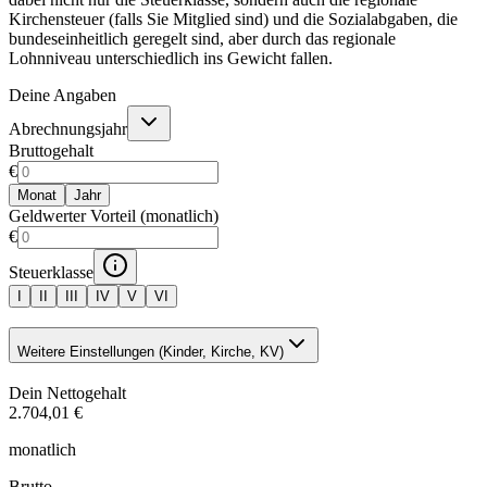
Kirchensteuer (falls Sie Mitglied sind) und die Sozialabgaben, die
bundeseinheitlich geregelt sind, aber durch das regionale
Lohnniveau unterschiedlich ins Gewicht fallen.
Deine Angaben
Abrechnungsjahr
Bruttogehalt
€
Monat
Jahr
Geldwerter Vorteil (monatlich)
€
Steuerklasse
I
II
III
IV
V
VI
Weitere Einstellungen (Kinder, Kirche, KV)
Dein Nettogehalt
2.704,01 €
monatlich
Brutto