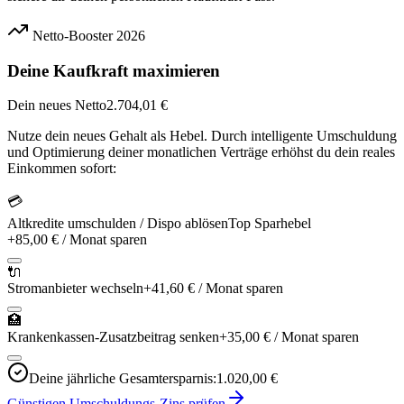
Netto-Booster 2026
Deine Kaufkraft maximieren
Dein neues Netto
2.704,01 €
Nutze dein neues Gehalt als Hebel. Durch intelligente Umschuldung
und Optimierung deiner monatlichen Verträge erhöhst du dein reales
Einkommen sofort:
💳
Altkredite umschulden / Dispo ablösen
Top Sparhebel
+
85,00 €
/ Monat sparen
🔌
Stromanbieter wechseln
+
41,60 €
/ Monat sparen
🏥
Krankenkassen-Zusatzbeitrag senken
+
35,00 €
/ Monat sparen
Deine jährliche Gesamtersparnis:
1.020,00 €
Günstigen Umschuldungs-Zins prüfen