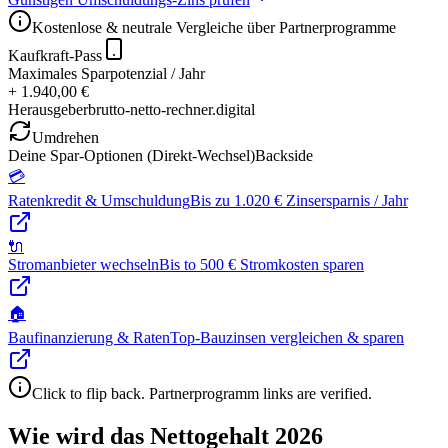
Kostenlose & neutrale Vergleiche über Partnerprogramme
Kaufkraft-Pass
Maximales Sparpotenzial / Jahr
+ 1.940,00 €
Herausgeber
brutto-netto-rechner.digital
Umdrehen
Deine Spar-Optionen (Direkt-Wechsel)
Backside
💳
Ratenkredit & Umschuldung
Bis zu 1.020 € Zinsersparnis / Jahr
🔌
Stromanbieter wechseln
Bis to 500 € Stromkosten sparen
🏠
Baufinanzierung & Raten
Top-Bauzinsen vergleichen & sparen
Click to flip back. Partnerprogramm links are verified.
Wie wird das Nettogehalt 2026