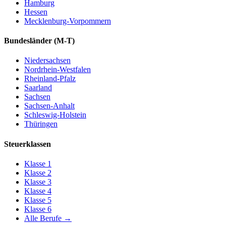
Hamburg
Hessen
Mecklenburg-Vorpommern
Bundesländer
(M-T)
Niedersachsen
Nordrhein-Westfalen
Rheinland-Pfalz
Saarland
Sachsen
Sachsen-Anhalt
Schleswig-Holstein
Thüringen
Steuerklassen
Klasse
1
Klasse
2
Klasse
3
Klasse
4
Klasse
5
Klasse
6
Alle Berufe
→