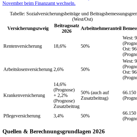
November beim Finanzamt wechseln.
Tabelle: Sozialversicherungsbeiträge und Beitragsbemessungsgre
(West/Ost)
Beitragssatz
Versicherungszweig
Arbeitnehmeranteil
Bemes
2026
West
:
9
(Progn
Rentenversicherung
18,6%
50%
Ost
:
96
(Progn
West
:
9
(Progn
Arbeitslosenversicherung
2,6%
50%
Ost
:
96
(Progn
14,6%
(Prognose)
50%
(auch auf
66.150
Krankenversicherung
+ 2,2%
Zusatzbeitrag)
(Progn
(Prognose)
Zusatzbeitrag
66.150
Pflegeversicherung
3,4%
50%
(Progn
Quellen & Berechnungsgrundlagen 2026