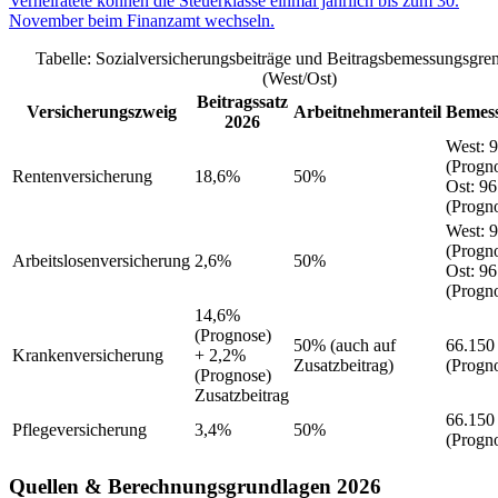
Verheiratete können die Steuerklasse einmal jährlich bis zum 30.
November beim Finanzamt wechseln.
Tabelle: Sozialversicherungsbeiträge und Beitragsbemessungsgre
(West/Ost)
Beitragssatz
Versicherungszweig
Arbeitnehmeranteil
Bemes
2026
West
:
9
(Progn
Rentenversicherung
18,6%
50%
Ost
:
96
(Progn
West
:
9
(Progn
Arbeitslosenversicherung
2,6%
50%
Ost
:
96
(Progn
14,6%
(Prognose)
50%
(auch auf
66.150
Krankenversicherung
+ 2,2%
Zusatzbeitrag)
(Progn
(Prognose)
Zusatzbeitrag
66.150
Pflegeversicherung
3,4%
50%
(Progn
Quellen & Berechnungsgrundlagen 2026