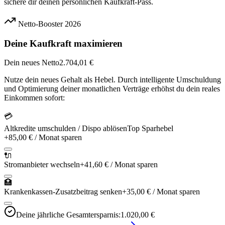
sichere dir deinen persönlichen Kaufkraft-Pass.
Netto-Booster 2026
Deine Kaufkraft maximieren
Dein neues Netto
2.704,01 €
Nutze dein neues Gehalt als Hebel. Durch intelligente Umschuldung
und Optimierung deiner monatlichen Verträge erhöhst du dein reales
Einkommen sofort:
💳
Altkredite umschulden / Dispo ablösen
Top Sparhebel
+
85,00 €
/ Monat sparen
🔌
Stromanbieter wechseln
+
41,60 €
/ Monat sparen
🏥
Krankenkassen-Zusatzbeitrag senken
+
35,00 €
/ Monat sparen
Deine jährliche Gesamtersparnis:
1.020,00 €