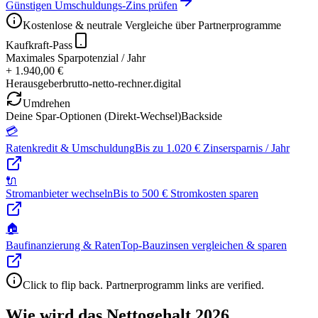
Günstigen Umschuldungs-Zins prüfen
Kostenlose & neutrale Vergleiche über Partnerprogramme
Kaufkraft-Pass
Maximales Sparpotenzial / Jahr
+ 1.940,00 €
Herausgeber
brutto-netto-rechner.digital
Umdrehen
Deine Spar-Optionen (Direkt-Wechsel)
Backside
💳
Ratenkredit & Umschuldung
Bis zu 1.020 € Zinsersparnis / Jahr
🔌
Stromanbieter wechseln
Bis to 500 € Stromkosten sparen
🏠
Baufinanzierung & Raten
Top-Bauzinsen vergleichen & sparen
Click to flip back. Partnerprogramm links are verified.
Wie wird das Nettogehalt 2026