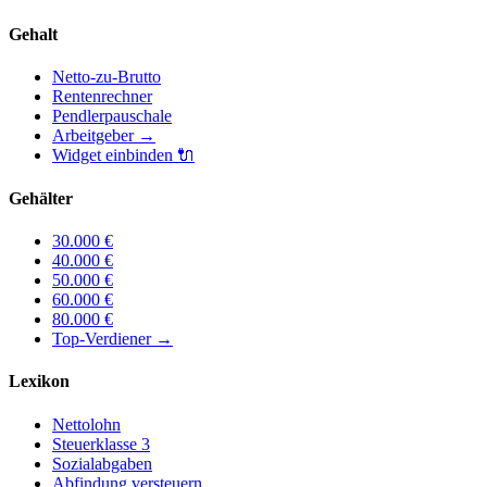
Gehalt
Netto-zu-Brutto
Rentenrechner
Pendlerpauschale
Arbeitgeber
→
Widget einbinden
🔌
Gehälter
30.000
€
40.000
€
50.000
€
60.000
€
80.000
€
Top-Verdiener
→
Lexikon
Nettolohn
Steuerklasse 3
Sozialabgaben
Abfindung versteuern