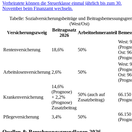
Verheiratete können die Steuerklasse einmal jährlich bis zum 30.
November beim Finanzamt wechseln.
Tabelle: Sozialversicherungsbeiträge und Beitragsbemessungsgre
(West/Ost)
Beitragssatz
Versicherungszweig
Arbeitnehmeranteil
Bemes
2026
West
:
9
(Progn
Rentenversicherung
18,6%
50%
Ost
:
96
(Progn
West
:
9
(Progn
Arbeitslosenversicherung
2,6%
50%
Ost
:
96
(Progn
14,6%
(Prognose)
50%
(auch auf
66.150
Krankenversicherung
+ 2,2%
Zusatzbeitrag)
(Progn
(Prognose)
Zusatzbeitrag
66.150
Pflegeversicherung
3,4%
50%
(Progn
Quellen & Berechnungsgrundlagen 2026