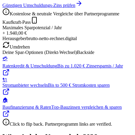
Günstigen Umschuldungs-Zins prüfen
Kostenlose & neutrale Vergleiche über Partnerprogramme
Kaufkraft-Pass
Maximales Sparpotenzial / Jahr
+ 1.940,00 €
Herausgeber
brutto-netto-rechner.digital
Umdrehen
Deine Spar-Optionen (Direkt-Wechsel)
Backside
💳
Ratenkredit & Umschuldung
Bis zu 1.020 € Zinsersparnis / Jahr
🔌
Stromanbieter wechseln
Bis to 500 € Stromkosten sparen
🏠
Baufinanzierung & Raten
Top-Bauzinsen vergleichen & sparen
Click to flip back. Partnerprogramm links are verified.