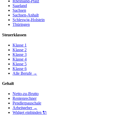
Rheinland-Pfalz
Saarland
Sachsen
Sachsen-Anhalt
Schleswig-Holstein
Thüringen
Steuerklassen
Klasse
1
Klasse
2
Klasse
3
Klasse
4
Klasse
5
Klasse
6
Alle Berufe
→
Gehalt
Netto-zu-Brutto
Rentenrechner
Pendlerpauschale
Arbeitgeber
→
Widget einbinden
🔌