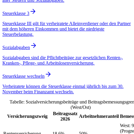
aller Steuern und Sozialabgaben.
Steuerklasse 3
Steuerklasse III gilt für verheiratete Alleinverdiener oder den Partner
mit dem höheren Einkommen und bietet die niedrigste
Steuerbelastung.
Sozialabgaben
Sozialabgaben sind die Pflichtbeiträge zur gesetzlichen Renten-,
Kranken-, Pflege- und Arbeitslosenversicherung.
Steuerklasse wechseln
Verheiratete können die Steuerklasse einmal jährlich bis zum 30.
November beim Finanzamt wechseln.
Tabelle: Sozialversicherungsbeiträge und Beitragsbemessungsgre
(West/Ost)
Beitragssatz
Versicherungszweig
Arbeitnehmeranteil
Bemes
2026
West
:
9
(Progn
Rentenversicherung
18,6%
50%