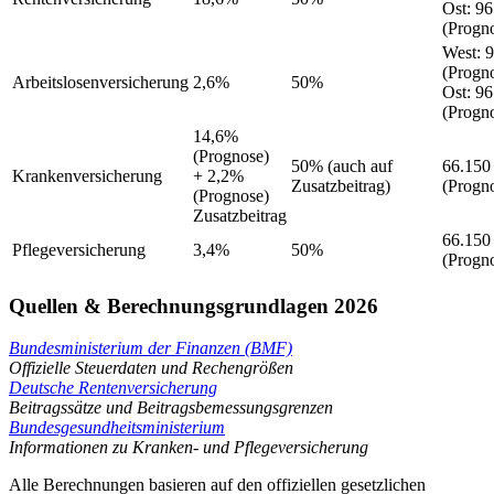
Ost
:
96
(Progn
West
:
9
(Progn
Arbeitslosenversicherung
2,6%
50%
Ost
:
96
(Progn
14,6%
(Prognose)
50%
(auch auf
66.150
Krankenversicherung
+ 2,2%
Zusatzbeitrag)
(Progn
(Prognose)
Zusatzbeitrag
66.150
Pflegeversicherung
3,4%
50%
(Progn
Quellen & Berechnungsgrundlagen 2026
Bundesministerium der Finanzen (BMF)
Offizielle Steuerdaten und Rechengrößen
Deutsche Rentenversicherung
Beitragssätze und Beitragsbemessungsgrenzen
Bundesgesundheitsministerium
Informationen zu Kranken- und Pflegeversicherung
Alle Berechnungen basieren auf den offiziellen gesetzlichen