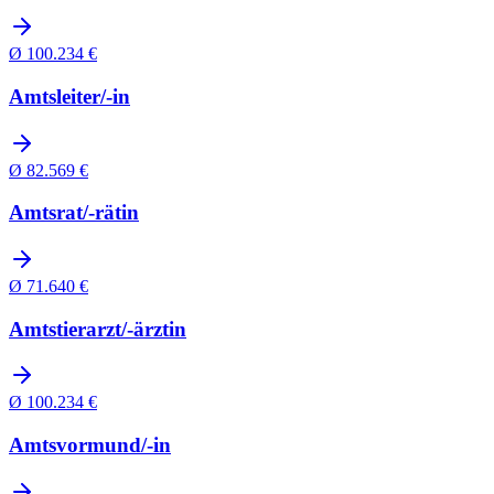
Ø
100.234
€
Amtsleiter/-in
Ø
82.569
€
Amtsrat/-rätin
Ø
71.640
€
Amtstierarzt/-ärztin
Ø
100.234
€
Amtsvormund/-in