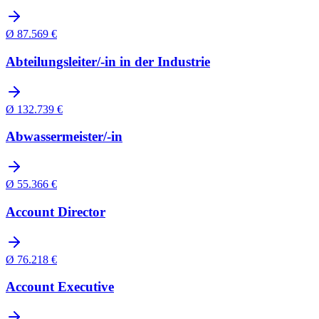
Ø
87.569
€
Abteilungsleiter/-in in der Industrie
Ø
132.739
€
Abwassermeister/-in
Ø
55.366
€
Account Director
Ø
76.218
€
Account Executive