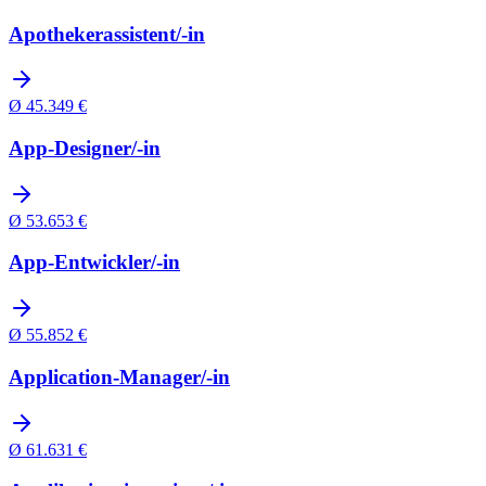
Apothekerassistent/-in
Ø
45.349
€
App-Designer/-in
Ø
53.653
€
App-Entwickler/-in
Ø
55.852
€
Application-Manager/-in
Ø
61.631
€