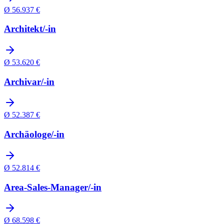
Ø
56.937
€
Architekt/-in
Ø
53.620
€
Archivar/-in
Ø
52.387
€
Archäologe/-in
Ø
52.814
€
Area-Sales-Manager/-in
Ø
68.598
€