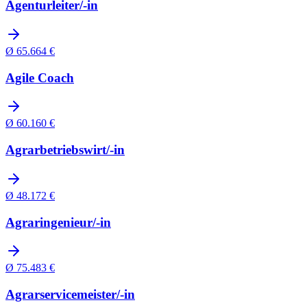
Agenturleiter/-in
Ø
65.664
€
Agile Coach
Ø
60.160
€
Agrarbetriebswirt/-in
Ø
48.172
€
Agraringenieur/-in
Ø
75.483
€
Agrarservicemeister/-in