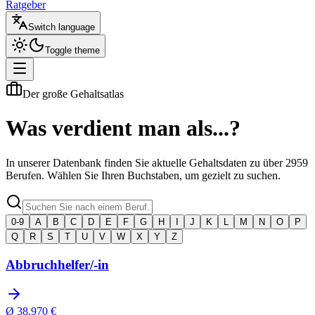
Ratgeber
Switch language
Toggle theme
Der große Gehaltsatlas
Was verdient man als...?
In unserer Datenbank finden Sie aktuelle Gehaltsdaten zu über
2959
Berufen. Wählen Sie Ihren Buchstaben, um gezielt zu suchen.
0-9
A
B
C
D
E
F
G
H
I
J
K
L
M
N
O
P
Q
R
S
T
U
V
W
X
Y
Z
Abbruchhelfer/-in
Ø
38.970
€