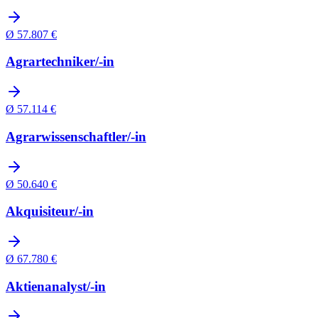
Ø
57.807
€
Agrartechniker/-in
Ø
57.114
€
Agrarwissenschaftler/-in
Ø
50.640
€
Akquisiteur/-in
Ø
67.780
€
Aktienanalyst/-in