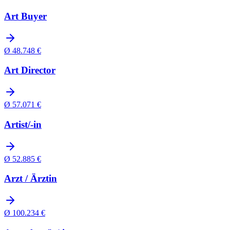
Art Buyer
Ø
48.748
€
Art Director
Ø
57.071
€
Artist/-in
Ø
52.885
€
Arzt / Ärztin
Ø
100.234
€