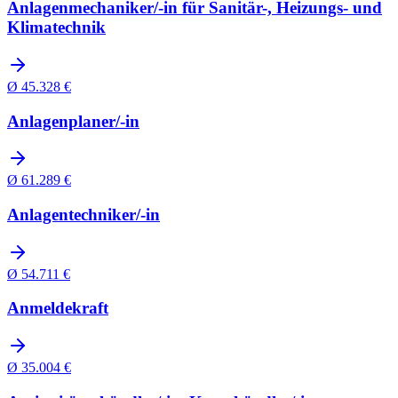
Anlagenmechaniker/-in für Sanitär-, Heizungs- und
Klimatechnik
Ø
45.328
€
Anlagenplaner/-in
Ø
61.289
€
Anlagentechniker/-in
Ø
54.711
€
Anmeldekraft
Ø
35.004
€