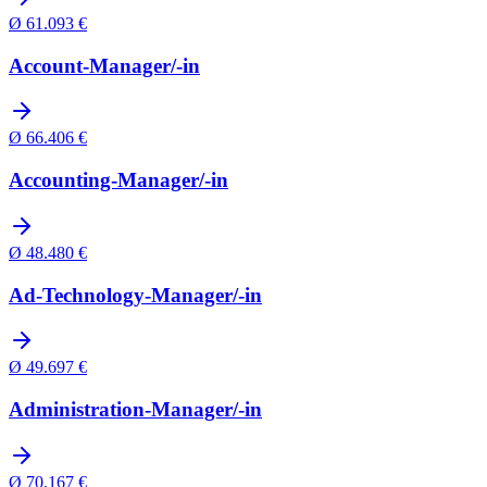
Ø
61.093
€
Account-Manager/-in
Ø
66.406
€
Accounting-Manager/-in
Ø
48.480
€
Ad-Technology-Manager/-in
Ø
49.697
€
Administration-Manager/-in
Ø
70.167
€