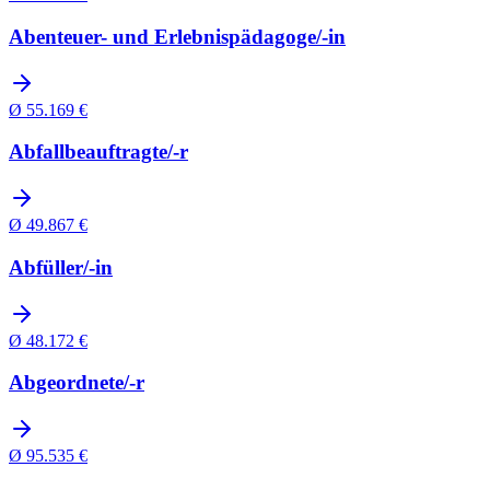
Abenteuer- und Erlebnispädagoge/-in
Ø
55.169
€
Abfallbeauftragte/-r
Ø
49.867
€
Abfüller/-in
Ø
48.172
€
Abgeordnete/-r
Ø
95.535
€