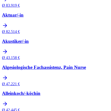
Ø
83.919
€
Aktuar/-in
Ø
82.514
€
Akustiker/-in
Ø
43.158
€
Algesiologische Fachassistenz, Pain Nurse
Ø
47.221
€
Alleinkoch/-köchin
Ø
42.445
€