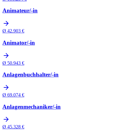
Animateur/-in
Ø
42.903
€
Animator/-in
Ø
50.943
€
Anlagenbuchhalter/-in
Ø
69.074
€
Anlagenmechaniker/-in
Ø
45.328
€