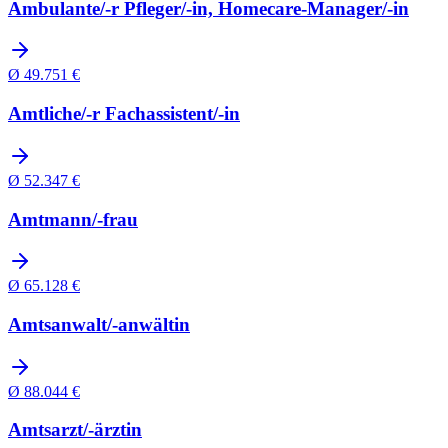
Ambulante/-r Pfleger/-in, Homecare-Manager/-in
Ø
49.751
€
Amtliche/-r Fachassistent/-in
Ø
52.347
€
Amtmann/-frau
Ø
65.128
€
Amtsanwalt/-anwältin
Ø
88.044
€
Amtsarzt/-ärztin