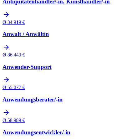
Antiquitätenhändler/-in, Kunsthändler/-in
Ø
34.919
€
Anwalt / Anwältin
Ø
86.443
€
Anwender-Support
Ø
55.077
€
Anwendungsberater/-in
Ø
58.989
€
Anwendungsentwickler/-in