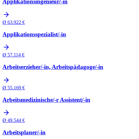
Applikationsingenieur/-in
Ø
63.922
€
Applikationsspezialist/-in
Ø
57.114
€
Arbeitserzieher/-in, Arbeitspädagoge/-in
Ø
55.169
€
Arbeitsmedizinische/-r Assistent/-in
Ø
49.544
€
Arbeitsplaner/-in