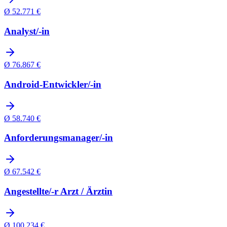
Ø
52.771
€
Analyst/-in
Ø
76.867
€
Android-Entwickler/-in
Ø
58.740
€
Anforderungsmanager/-in
Ø
67.542
€
Angestellte/-r Arzt / Ärztin
Ø
100.234
€