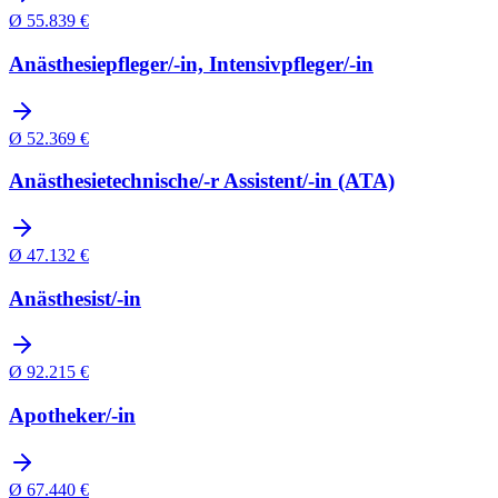
Ø
55.839
€
Anästhesiepfleger/-in, Intensivpfleger/-in
Ø
52.369
€
Anästhesietechnische/-r Assistent/-in (ATA)
Ø
47.132
€
Anästhesist/-in
Ø
92.215
€
Apotheker/-in
Ø
67.440
€