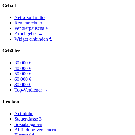
Gehalt
Netto-zu-Brutto
Rentenrechner
Pendlerpauschale
Arbeitgeber
→
Widget einbinden
🔌
Gehälter
30.000
€
40.000
€
50.000
€
60.000
€
80.000
€
Top-Verdiener
→
Lexikon
Nettolohn
Steuerklasse 3
Sozialabgaben
Abfindung versteuern