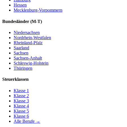
Hessen
Mecklenburg-Vorpommern
Bundesländer
(M-T)
Niedersachsen
Nordrhein-Westfalen
Rheinland-Pfalz
Saarland
Sachsen
Sachsen-Anhalt
Schleswig-Holstein
Thüringen
Steuerklassen
Klasse
1
Klasse
2
Klasse
3
Klasse
4
Klasse
5
Klasse
6
Alle Berufe
→