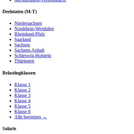
Deelstaten
(M-T)
Niedersachsen
Nordrhein-Westfalen
Rheinland-Pfalz
Saarland
Sachsen
Sachsen-Anhalt
Schleswig-Holstein
Thüringen
Belastingklassen
Klasse
1
Klasse
2
Klasse
3
Klasse
4
Klasse
5
Klasse
6
Alle beroepen
→
Salaris