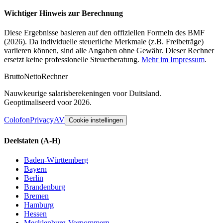
Wichtiger Hinweis zur Berechnung
Diese Ergebnisse basieren auf den offiziellen Formeln des BMF
(2026). Da individuelle steuerliche Merkmale (z.B. Freibeträge)
variieren können, sind alle Angaben ohne Gewähr. Dieser Rechner
ersetzt keine professionelle Steuerberatung.
Mehr im Impressum
.
Brutto
Netto
Rechner
Nauwkeurige salarisberekeningen voor Duitsland.
Geoptimaliseerd voor 2026.
Colofon
Privacy
AV
Cookie instellingen
Deelstaten
(A-H)
Baden-Württemberg
Bayern
Berlin
Brandenburg
Bremen
Hamburg
Hessen
Mecklenburg-Vorpommern