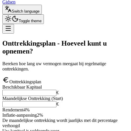
Gidsen
Switch language
Toggle theme
Onttrekkingsplan
- Hoeveel kunt u
opnemen?
Bereken hoe lang uw vermogen meegaat bij regelmatige
onttrekkingen.
Onttrekkingsplan
Beschikbaar Kapitaal
€
Maandelijkse Onttrekking (Start)
€
Rendement
4
%
Inflatie-aanpassing
2
%
De maandelijkse onttrekking wordt jaarlijks met dit percentage
verhoogd
Uw kapitaal is voldoende voor