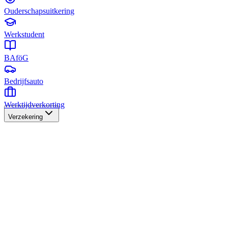
Ouderschapsuitkering
Werkstudent
BAföG
Bedrijfsauto
Werktijdverkorting
Verzekering