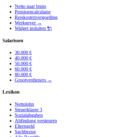
Netto naar bruto
Pensioencalculator
Reiskostenvergoeding
Werkgever
→
Widget insluiten
🔌
Salarissen
30.000
€
40.000
€
50.000
€
60.000
€
80.000
€
Grootverdieners
→
Lexikon
Nettolohn
Steuerklasse 3
Sozialabgaben
Abfindung versteuern
Elterngeld
Sachbezug