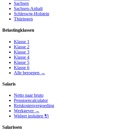
Sachsen
Sachsen-Anhalt
Schleswig-Holstein
Thüringen
Belastingklassen
Klasse
1
Klasse
2
Klasse
3
Klasse
4
Klasse
5
Klasse
6
Alle beroepen
→
Salaris
Netto naar bruto
Pensioencalculator
Reiskostenvergoeding
Werkgever
→
Widget insluiten
🔌
Salarissen