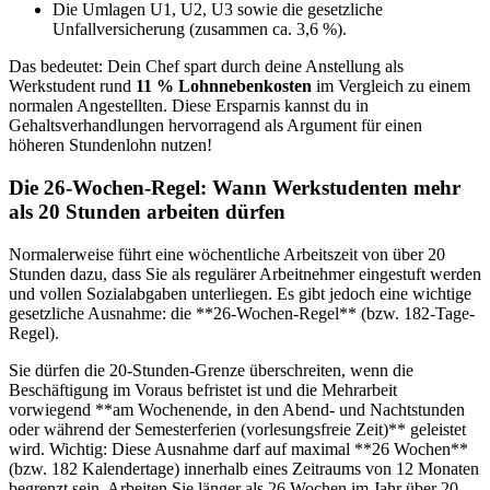
Die Umlagen U1, U2, U3 sowie die gesetzliche
Unfallversicherung (zusammen ca. 3,6 %).
Das bedeutet: Dein Chef spart durch deine Anstellung als
Werkstudent rund
11 % Lohnnebenkosten
im Vergleich zu einem
normalen Angestellten. Diese Ersparnis kannst du in
Gehaltsverhandlungen hervorragend als Argument für einen
höheren Stundenlohn nutzen!
Die 26-Wochen-Regel: Wann Werkstudenten mehr
als 20 Stunden arbeiten dürfen
Normalerweise führt eine wöchentliche Arbeitszeit von über 20
Stunden dazu, dass Sie als regulärer Arbeitnehmer eingestuft werden
und vollen Sozialabgaben unterliegen. Es gibt jedoch eine wichtige
gesetzliche Ausnahme: die **26-Wochen-Regel** (bzw. 182-Tage-
Regel).
Sie dürfen die 20-Stunden-Grenze überschreiten, wenn die
Beschäftigung im Voraus befristet ist und die Mehrarbeit
vorwiegend **am Wochenende, in den Abend- und Nachtstunden
oder während der Semesterferien (vorlesungsfreie Zeit)** geleistet
wird. Wichtig: Diese Ausnahme darf auf maximal **26 Wochen**
(bzw. 182 Kalendertage) innerhalb eines Zeitraums von 12 Monaten
begrenzt sein. Arbeiten Sie länger als 26 Wochen im Jahr über 20