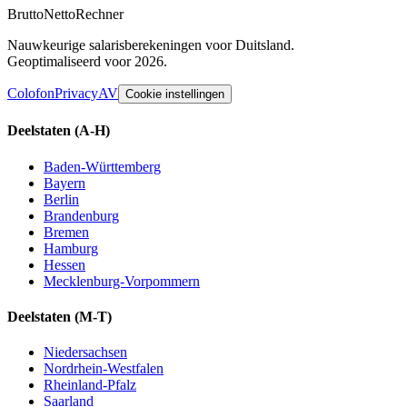
Brutto
Netto
Rechner
Nauwkeurige salarisberekeningen voor Duitsland.
Geoptimaliseerd voor 2026.
Colofon
Privacy
AV
Cookie instellingen
Deelstaten
(A-H)
Baden-Württemberg
Bayern
Berlin
Brandenburg
Bremen
Hamburg
Hessen
Mecklenburg-Vorpommern
Deelstaten
(M-T)
Niedersachsen
Nordrhein-Westfalen
Rheinland-Pfalz
Saarland