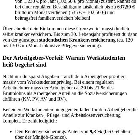
von 1.230 € pro Jahr (102,50 € pro Monat) zusteht, kannst du
bei einer regulären Beschäftigung tatsächlich bis zu
637,50 €
brutto im Monat verdienen (535 € + 102,50 €) und
beitragsfrei familienversichert bleiben!
Überschreitet dein Einkommen diese Grenzwerte, musst du dich
selbst krankenversichern. Bis zum 30. Lebensjahr profitierst du dann
von der günstigen
studentischen Krankenversicherung
(ca. 120
bis 130 € im Monat inklusive Pflegeversicherung).
Der Arbeitgeber-Vorteil: Warum Werkstudenten
heiß begehrt sind
Nicht nur du sparst Abgaben – auch dein Arbeitgeber profitiert
massiv vom Werkstudentenprivileg. Bei einem regulären
Arbeitnehmer muss der Arbeitgeber ca.
20 bis 21 %
des
Bruttolohns als Arbeitgeber-Anteil an die Sozialversicherungen
abführen (KV, PV, AV und RV).
Bei einem Werkstudenten hingegen entfallen für den Arbeitgeber die
Anteile zur Kranken-, Pflege- und Arbeitslosenversicherung
komplett. Er zahlt lediglich:
Den Rentenversicherungs-Anteil von
9,3 %
(bei Gehältern
über der Minijob-Grenze).