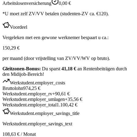
Arbeitslosenversicherung
0,00 €
*U moet zelf ZV/VV betalen (studenten-ZV ca. €120).
Voordeel
Vergeleken met een gewone werknemer bespaart u ca.:
150,29 €
per maand (door vrijstelling van ZV/VV/WV op bruto).
Gleitzonen-Bonus:
Du sparst
41,18 €
an Rentenbeiträgen durch
den Midijob-Bereich!
Werkstudent.employer_costs
Bruttolohn
974,25 €
Werkstudent.employer_rv
+
90,61 €
Werkstudent.employer_umlagen
+
35,56 €
Werkstudent.employer_total
1.100,42 €
Werkstudent.employer_savings_title
Werkstudent.employer_savings_text
108,63 €
/ Monat