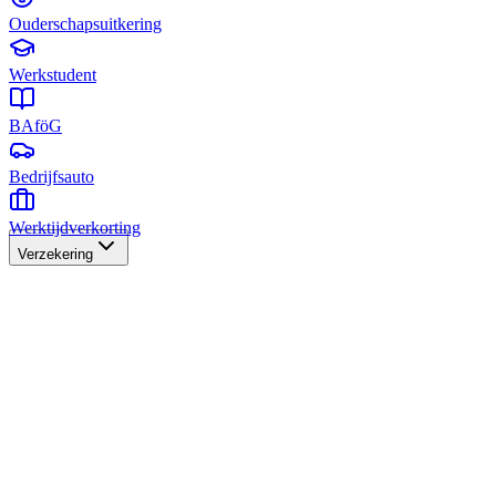
Ouderschapsuitkering
Werkstudent
BAföG
Bedrijfsauto
Werktijdverkorting
Verzekering