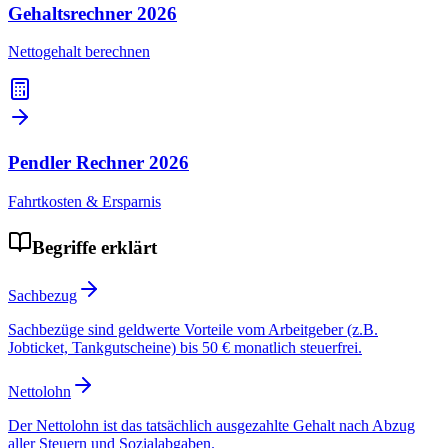
Gehaltsrechner
2026
Nettogehalt berechnen
Pendler Rechner
2026
Fahrtkosten & Ersparnis
Begriffe erklärt
Sachbezug
Sachbezüge sind geldwerte Vorteile vom Arbeitgeber (z.B.
Jobticket, Tankgutscheine) bis 50 € monatlich steuerfrei.
Nettolohn
Der Nettolohn ist das tatsächlich ausgezahlte Gehalt nach Abzug
aller Steuern und Sozialabgaben.