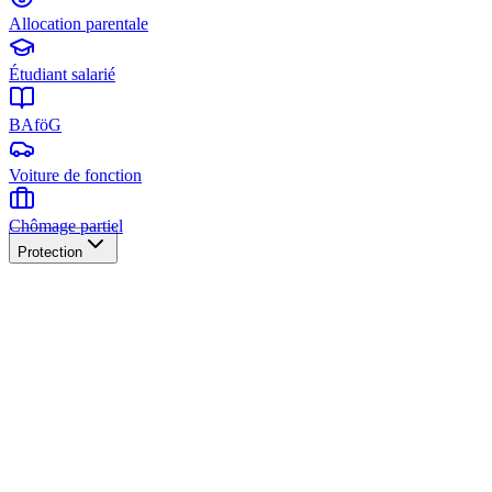
Allocation parentale
Étudiant salarié
BAföG
Voiture de fonction
Chômage partiel
Protection