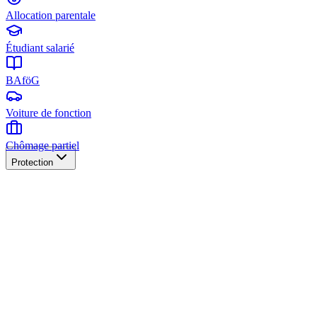
Allocation parentale
Étudiant salarié
BAföG
Voiture de fonction
Chômage partiel
Protection