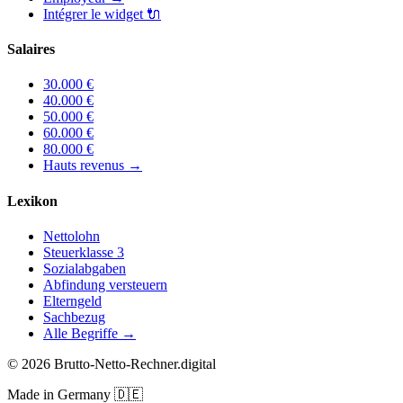
Intégrer le widget
🔌
Salaires
30.000
€
40.000
€
50.000
€
60.000
€
80.000
€
Hauts revenus
→
Lexikon
Nettolohn
Steuerklasse 3
Sozialabgaben
Abfindung versteuern
Elterngeld
Sachbezug
Alle Begriffe →
©
2026
Brutto-Netto-Rechner.digital
Made in Germany
🇩🇪