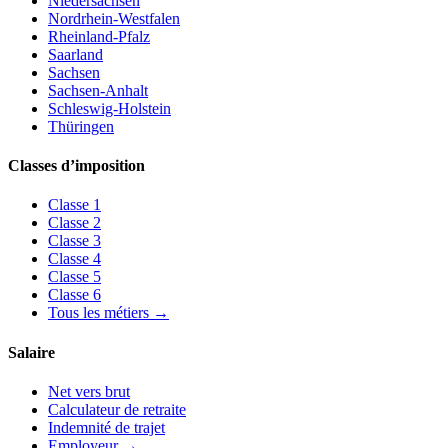
Niedersachsen
Nordrhein-Westfalen
Rheinland-Pfalz
Saarland
Sachsen
Sachsen-Anhalt
Schleswig-Holstein
Thüringen
Classes d’imposition
Classe
1
Classe
2
Classe
3
Classe
4
Classe
5
Classe
6
Tous les métiers
→
Salaire
Net vers brut
Calculateur de retraite
Indemnité de trajet
Employeur
→