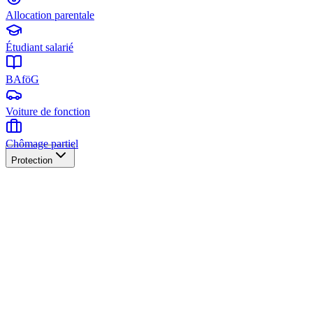
Allocation parentale
Étudiant salarié
BAföG
Voiture de fonction
Chômage partiel
Protection