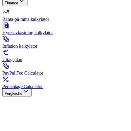
Finance
Ränta-på-ränta kalkylator
Hyresavkastning kalkylator
Inflation kalkylator
Uttagsplan
PayPal Fee Calculator
Percentage Calculator
Vergleiche