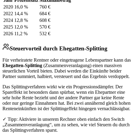
Jahr
Prozentsatz
Maximalbetrag
2020
16,0 %
760 €
2022
14,4 %
684 €
2024
12,8 %
608 €
2025
12,0 %
570 €
2026
11,2 %
532 €
Steuervorteil durch Ehegatten-Splitting
Für verheiratete Rentner oder eingetragene Lebenspartner kann das
Ehegatten-Splitting
(Zusammenveranlagung) einen massiven
steuerlichen Vorteil bieten. Dabei werden die Einkünfte beider
Partner summiert, halbiert, versteuert und das Ergebnis verdoppelt.
Das Splittingverfahren wirkt wie ein Progressionsdämpfer. Der
Spareffekt ist besonders dann spürbar, wenn ein Ehepartner eine
sehr hohe Rente bezieht und der andere Partner gar keine Rente
oder nur geringe Einnahmen hat. Bei zwei annähernd gleich hohen
Renteneinkünften ist der Splittingeffekt hingegen vernachlässigbar.
✓ Tipp: Aktiviere in unserem Rechner oben einfach den Switch
„Zusammenveranlagung“, um zu sehen, wie viel Steuern du durch
das Splittingverfahren sparst.