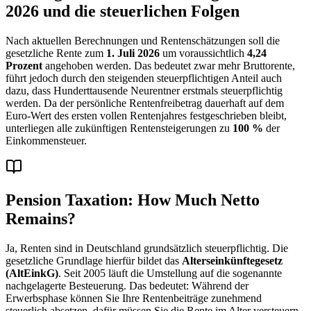
2026 und die steuerlichen Folgen
Nach aktuellen Berechnungen und Rentenschätzungen soll die
gesetzliche Rente zum
1. Juli 2026
um voraussichtlich
4,24
Prozent
angehoben werden. Das bedeutet zwar mehr Bruttorente,
führt jedoch durch den steigenden steuerpflichtigen Anteil auch
dazu, dass Hunderttausende Neurentner erstmals steuerpflichtig
werden. Da der persönliche Rentenfreibetrag dauerhaft auf dem
Euro-Wert des ersten vollen Rentenjahres festgeschrieben bleibt,
unterliegen alle zukünftigen Rentensteigerungen zu
100 %
der
Einkommensteuer.
Pension Taxation: How Much Netto
Remains?
Ja, Renten sind in Deutschland grundsätzlich steuerpflichtig. Die
gesetzliche Grundlage hierfür bildet das
Alterseinkünftegesetz
(AltEinkG)
. Seit 2005 läuft die Umstellung auf die sogenannte
nachgelagerte Besteuerung. Das bedeutet: Während der
Erwerbsphase können Sie Ihre Rentenbeiträge zunehmend
steuerlich absetzen, dafür müssen Sie die Rente im Alter versteuern.