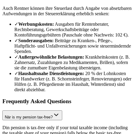
Auch Rentner können ihre Steuerlast durch Angabe von absetzbaren
Aufwendungen in der Steuererklärung erheblich senken:
✓
Werbungskosten:
Ausgaben für Rentenberater,
Rechtsberatung, Gewerkschaftsbeiträge oder
Kontoführungsgebühren (Pauschale ohne Nachweis: 102 €).
✓
Sonderausgaben:
Beiträge zu Kranken-, Pflege-,
Haftpflicht- und Unfallversicherungen sowie steuermindernde
Spenden.
✓
Außergewöhnliche Belastungen:
Krankheitskosten (z. B.
Zahnersatz, Zuzahlungen zu Medikamenten, Brillen), sofern
sie die zumutbare Eigenbelastung übersteigen.
✓
Haushaltsnahe Dienstleistungen:
20 % der Lohnkosten
für Handwerker (z. B. Schornsteinfeger, Renovierungen) oder
Hilfen (z. B. Pflegedienste im Haushalt, Winterdienst) sind
direkt abziehbar.
Frequently Asked Questions
När is my pension tax-free?
Din pension is tax-free only if your total taxable income (including
the taxable share of your pension) falls below the basic tax-free