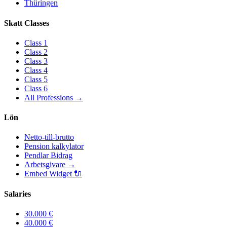
Thüringen
Skatt Classes
Class
1
Class
2
Class
3
Class
4
Class
5
Class
6
All Professions
→
Lön
Netto-till-brutto
Pension kalkylator
Pendlar Bidrag
Arbetsgivare
→
Embed Widget
🔌
Salaries
30.000
€
40.000
€