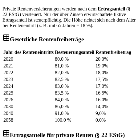
Private Rentenversicherungen werden nach dem
Ertragsanteil
(§
22 EStG) versteuert. Nur der über Zinsen erwirtschaftete fiktive
Ertragsanteil ist steuerpflichtig. Die Höhe richtet sich nach dem Alter
bei Renteneintritt (z. B. mit 65 Jahren = 18 %).
Gesetzliche Rentenfreibeträge
Jahr des Renteneintritts
Besteuerungsanteil
Rentenfreibetrag
2020
80,0 %
20,0
%
2021
81,0 %
19,0
%
2022
82,0 %
18,0
%
2023
82,5 %
17,5
%
2024
83,0 %
17,0
%
2025
83,5 %
16,5
%
2026
84,0 %
16,0
%
2030
86,0 %
14,0
%
2040
91,0 %
9,0
%
2058
100,0 %
0,0
%
Ertragsanteile für private Renten (§ 22 EStG)