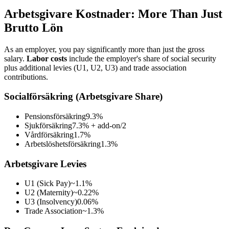
Arbetsgivare Kostnader: More Than Just
Brutto Lön
As an employer, you pay significantly more than just the gross
salary.
Labor costs
include the employer's share of social security
plus additional levies (U1, U2, U3) and trade association
contributions.
Socialförsäkring (Arbetsgivare Share)
Pensionsförsäkring
9.3%
Sjukförsäkring
7.3% + add-on/2
Vårdförsäkring
1.7%
Arbetslöshetsförsäkring
1.3%
Arbetsgivare Levies
U1 (Sick Pay)
~1.1%
U2 (Maternity)
~0.22%
U3 (Insolvency)
0.06%
Trade Association
~1.3%