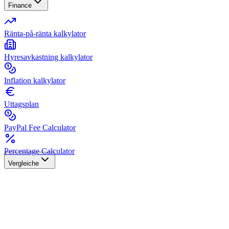
Finance
Ränta-på-ränta kalkylator
Hyresavkastning kalkylator
Inflation kalkylator
Uttagsplan
PayPal Fee Calculator
Percentage Calculator
Vergleiche