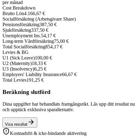
per månad
Cost Breakdown
Brutto Lön
4.166,67 €
Socialförsäkring (Arbetsgivare Share)
Pensionsförsäkring
387,50 €
Sjukförsäkring
337,50 €
Unemployment Ins.
54,17 €
Long-term Vårdförsäkring
75,00 €
Total Socialförsäkring
854,17 €
Levies & BG
U1 (Sick Leave)
100,00 €
U2 (Maternity)
18,33 €
U3 (Insolvency)
6,25 €
Employers' Liability Insurance
66,67 €
Total Levies
191,25 €
Beräkning slutförd
Dina uppgifter har behandlats framgångsrikt. Lås upp ditt resultat nu
och upptäck exklusiva sparalternativ.
Visa resultat
Kostnadsfri & icke-bindande aktivering