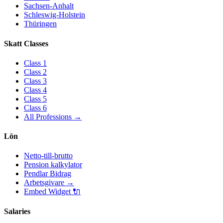
Sachsen-Anhalt
Schleswig-Holstein
Thüringen
Skatt Classes
Class
1
Class
2
Class
3
Class
4
Class
5
Class
6
All Professions
→
Lön
Netto-till-brutto
Pension kalkylator
Pendlar Bidrag
Arbetsgivare
→
Embed Widget
🔌
Salaries