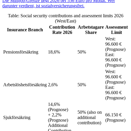
Die Minijob-Grenze liegt 2026 bei 556 Euro pro Monat. Wer
darunter verdient, ist sozialversicherungsfrei.
Table: Social security contributions and assessment limits 2026
(West/East)
Contribution
Arbetstagare
Assessment
Insurance Branch
Rate 2026
Share
Limit
West
:
96.600 €
(Prognose)
Pensionsförsäkring
18,6%
50%
East
:
96.600 €
(Prognose)
West
:
96.600 €
(Prognose)
Arbetslöshetsförsäkring
2,6%
50%
East
:
96.600 €
(Prognose)
14,6%
(Prognose)
50%
(also on
+ 2,2%
66.150 €
Sjukförsäkring
additional
(Prognose)
(Prognose)
contribution)
Additional
Contribution