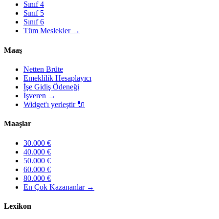
Sınıf
4
Sınıf
5
Sınıf
6
Tüm Meslekler
→
Maaş
Netten Brüte
Emeklilik Hesaplayıcı
İşe Gidiş Ödeneği
İşveren
→
Widget'ı yerleştir
🔌
Maaşlar
30.000
€
40.000
€
50.000
€
60.000
€
80.000
€
En Çok Kazananlar
→
Lexikon