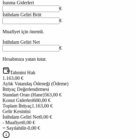
Isınma Giderleri
€
İstihdam Geliri Brüt
€
Muafiyet için önemli.
İstihdam Geliri Net
€
Hesabınıza yatan tutar.
Tahmini Hak
1.163,00 €
Aylık Vatandaş Ödeneği (Ödeme)
İhtiyaç Değerlendirmesi
Standart Oran (Hane)
563,00 €
Konut Giderleri
600,00 €
Toplam İhtiyaç
1.163,00 €
Gelir Kesintisi
İstihdam Geliri Net
0,00 €
- Muafiyet
0,00 €
= Sayılabilir
-
0,00 €