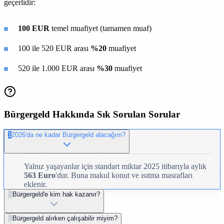
geçerlidir:
100 EUR
temel muafiyet (tamamen muaf)
100 ile 520 EUR arası
%20
muafiyet
520 ile 1.000 EUR arası
%30
muafiyet
Bürgergeld Hakkında Sık Sorulan Sorular
1
2026'da ne kadar Bürgergeld alacağım?
Yalnız yaşayanlar için standart miktar 2025 itibarıyla aylık
563 Euro
'dur. Buna makul konut ve ısıtma masrafları
eklenir.
2
Bürgergeld'e kim hak kazanır?
3
Bürgergeld alırken çalışabilir miyim?