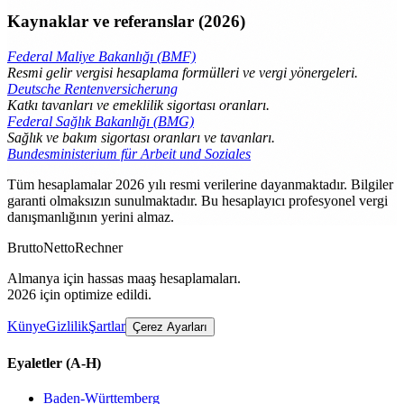
Kaynaklar ve referanslar (2026)
Federal Maliye Bakanlığı (BMF)
Resmi gelir vergisi hesaplama formülleri ve vergi yönergeleri.
Deutsche Rentenversicherung
Katkı tavanları ve emeklilik sigortası oranları.
Federal Sağlık Bakanlığı (BMG)
Sağlık ve bakım sigortası oranları ve tavanları.
Bundesministerium für Arbeit und Soziales
Tüm hesaplamalar 2026 yılı resmi verilerine dayanmaktadır. Bilgiler
garanti olmaksızın sunulmaktadır. Bu hesaplayıcı profesyonel vergi
danışmanlığının yerini almaz.
Brutto
Netto
Rechner
Almanya için hassas maaş hesaplamaları.
2026 için optimize edildi.
Künye
Gizlilik
Şartlar
Çerez Ayarları
Eyaletler
(A-H)
Baden-Württemberg