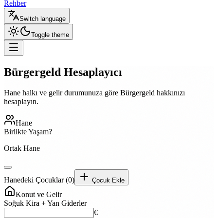
Rehber
Switch language
Toggle theme
Bürgergeld
Hesaplayıcı
Hane halkı ve gelir durumunuza göre Bürgergeld hakkınızı
hesaplayın.
Hane
Birlikte Yaşam?
Ortak Hane
Hanedeki Çocuklar
(
0
)
Çocuk Ekle
Konut ve Gelir
Soğuk Kira + Yan Giderler
€