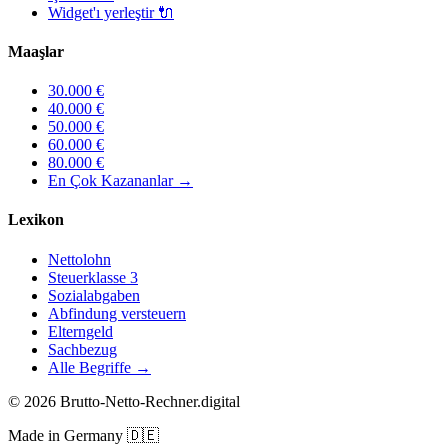
Widget'ı yerleştir
🔌
Maaşlar
30.000
€
40.000
€
50.000
€
60.000
€
80.000
€
En Çok Kazananlar
→
Lexikon
Nettolohn
Steuerklasse 3
Sozialabgaben
Abfindung versteuern
Elterngeld
Sachbezug
Alle Begriffe →
©
2026
Brutto-Netto-Rechner.digital
Made in Germany
🇩🇪