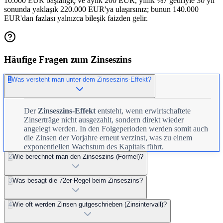
10.000 EUR başlangıç ve aylık 200 EUR, yıllık %7 getiriyle 30 yıl
sonunda yaklaşık 220.000 EUR'ya ulaşırsınız; bunun 140.000
EUR'dan fazlası yalnızca bileşik faizden gelir.
Häufige Fragen zum Zinseszins
1
Was versteht man unter dem Zinseszins-Effekt?
Der
Zinseszins-Effekt
entsteht, wenn erwirtschaftete
Zinserträge nicht ausgezahlt, sondern direkt wieder
angelegt werden. In den Folgeperioden werden somit auch
die Zinsen der Vorjahre erneut verzinst, was zu einem
exponentiellen Wachstum des Kapitals führt.
2
Wie berechnet man den Zinseszins (Formel)?
3
Was besagt die 72er-Regel beim Zinseszins?
4
Wie oft werden Zinsen gutgeschrieben (Zinsintervall)?