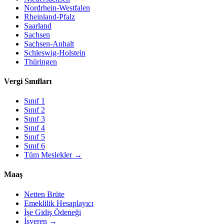
Nordrhein-Westfalen
Rheinland-Pfalz
Saarland
Sachsen
Sachsen-Anhalt
Schleswig-Holstein
Thüringen
Vergi Sınıfları
Sınıf
1
Sınıf
2
Sınıf
3
Sınıf
4
Sınıf
5
Sınıf
6
Tüm Meslekler
→
Maaş
Netten Brüte
Emeklilik Hesaplayıcı
İşe Gidiş Ödeneği
İşveren
→