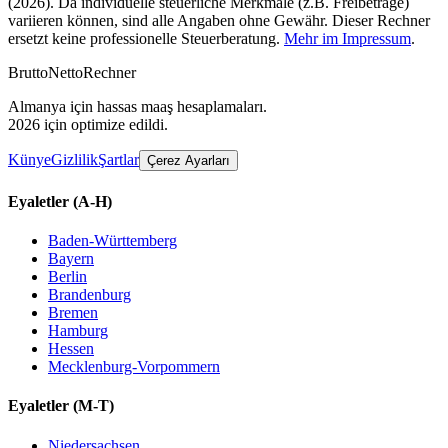
(2026). Da individuelle steuerliche Merkmale (z.B. Freibeträge)
variieren können, sind alle Angaben ohne Gewähr. Dieser Rechner
ersetzt keine professionelle Steuerberatung.
Mehr im Impressum
.
Brutto
Netto
Rechner
Almanya için hassas maaş hesaplamaları.
2026 için optimize edildi.
Künye
Gizlilik
Şartlar
Çerez Ayarları
Eyaletler
(A-H)
Baden-Württemberg
Bayern
Berlin
Brandenburg
Bremen
Hamburg
Hessen
Mecklenburg-Vorpommern
Eyaletler
(M-T)
Niedersachsen