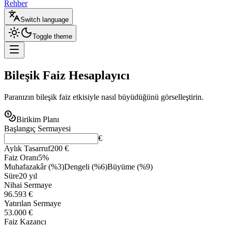
Rehber
Switch language
Toggle theme
Bileşik Faiz
Hesaplayıcı
Paranızın bileşik faiz etkisiyle nasıl büyüdüğünü görselleştirin.
Birikim Planı
Başlangıç Sermayesi
€
Aylık Tasarruf
200 €
Faiz Oranı
5
%
Muhafazakâr (%3)
Dengeli (%6)
Büyüme (%9)
Süre
20 yıl
Nihai Sermaye
96.593 €
Yatırılan Sermaye
53.000 €
Faiz Kazancı