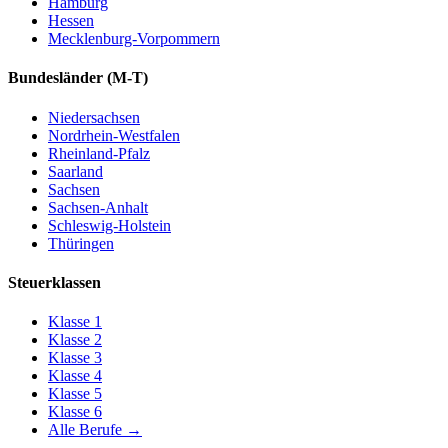
Hamburg
Hessen
Mecklenburg-Vorpommern
Bundesländer
(M-T)
Niedersachsen
Nordrhein-Westfalen
Rheinland-Pfalz
Saarland
Sachsen
Sachsen-Anhalt
Schleswig-Holstein
Thüringen
Steuerklassen
Klasse
1
Klasse
2
Klasse
3
Klasse
4
Klasse
5
Klasse
6
Alle Berufe
→