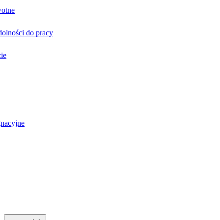
wotne
olności do pracy
ie
gnacyjne