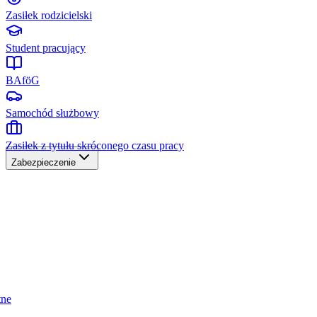
Zasiłek rodzicielski
Student pracujący
BAföG
Samochód służbowy
Zasiłek z tytułu skróconego czasu pracy
Zabezpieczenie
tne