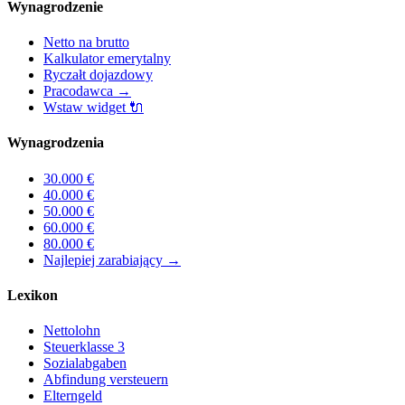
Wynagrodzenie
Netto na brutto
Kalkulator emerytalny
Ryczałt dojazdowy
Pracodawca
→
Wstaw widget
🔌
Wynagrodzenia
30.000
€
40.000
€
50.000
€
60.000
€
80.000
€
Najlepiej zarabiający
→
Lexikon
Nettolohn
Steuerklasse 3
Sozialabgaben
Abfindung versteuern
Elterngeld