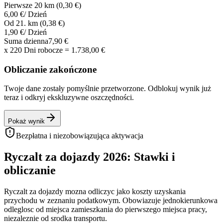
Pierwsze 20 km (0,30 €)
6,00 €
/ Dzień
Od 21. km (0,38 €)
1,90 €
/ Dzień
Suma dzienna
7,90 €
x
220
Dni robocze
=
1.738,00 €
Obliczanie zakończone
Twoje dane zostały pomyślnie przetworzone. Odblokuj wynik już
teraz i odkryj ekskluzywne oszczędności.
Pokaż wynik
Bezpłatna i niezobowiązująca aktywacja
Ryczalt za dojazdy 2026: Stawki i
obliczanie
Ryczalt za dojazdy mozna odliczyc jako koszty uzyskania
przychodu w zeznaniu podatkowym. Obowiazuje jednokierunkowa
odleglosc od miejsca zamieszkania do pierwszego miejsca pracy,
niezaleznie od srodka transportu.