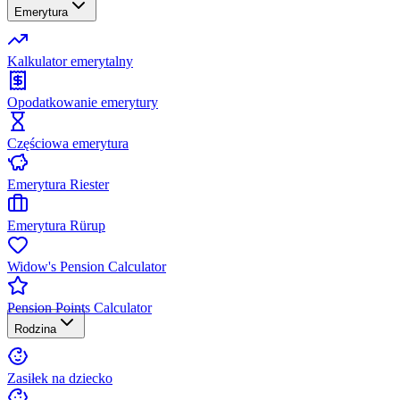
Emerytura
Kalkulator emerytalny
Opodatkowanie emerytury
Częściowa emerytura
Emerytura Riester
Emerytura Rürup
Widow's Pension Calculator
Pension Points Calculator
Rodzina
Zasiłek na dziecko