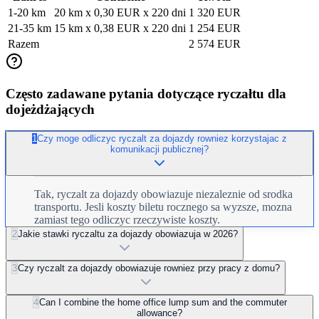
1-20 km
20 km x 0,30 EUR x 220 dni
1 320 EUR
21-35 km
15 km x 0,38 EUR x 220 dni
1 254 EUR
Razem
2 574 EUR
Często zadawane pytania dotyczące ryczałtu dla
dojeżdżających
1
Czy moge odliczyc ryczalt za dojazdy rowniez korzystajac z
komunikacji publicznej?
Tak, ryczalt za dojazdy obowiazuje niezaleznie od srodka
transportu. Jesli koszty biletu rocznego sa wyzsze, mozna
zamiast tego odliczyc rzeczywiste koszty.
2
Jakie stawki ryczaltu za dojazdy obowiazuja w 2026?
3
Czy ryczalt za dojazdy obowiazuje rowniez przy pracy z domu?
4
Can I combine the home office lump sum and the commuter
allowance?