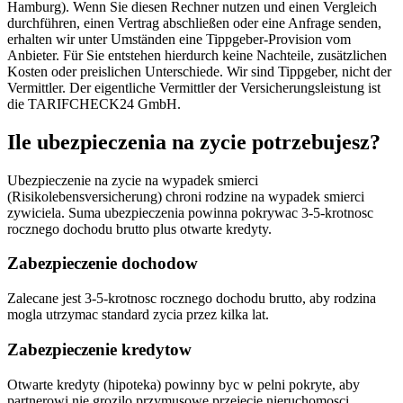
Hamburg). Wenn Sie diesen Rechner nutzen und einen Vergleich
durchführen, einen Vertrag abschließen oder eine Anfrage senden,
erhalten wir unter Umständen eine Tippgeber-Provision vom
Anbieter. Für Sie entstehen hierdurch keine Nachteile, zusätzlichen
Kosten oder preislichen Unterschiede. Wir sind Tippgeber, nicht der
Vermittler. Der eigentliche Vermittler der Versicherungsleistung ist
die TARIFCHECK24 GmbH.
Ile ubezpieczenia na zycie potrzebujesz?
Ubezpieczenie na zycie na wypadek smierci
(Risikolebensversicherung) chroni rodzine na wypadek smierci
zywiciela. Suma ubezpieczenia powinna pokrywac 3-5-krotnosc
rocznego dochodu brutto plus otwarte kredyty.
Zabezpieczenie dochodow
Zalecane jest 3-5-krotnosc rocznego dochodu brutto, aby rodzina
mogla utrzymac standard zycia przez kilka lat.
Zabezpieczenie kredytow
Otwarte kredyty (hipoteka) powinny byc w pelni pokryte, aby
partnerowi nie grozilo przymusowe przejecie nieruchomosci.