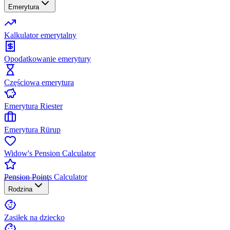
Emerytura
Kalkulator emerytalny
Opodatkowanie emerytury
Częściowa emerytura
Emerytura Riester
Emerytura Rürup
Widow's Pension Calculator
Pension Points Calculator
Rodzina
Zasiłek na dziecko