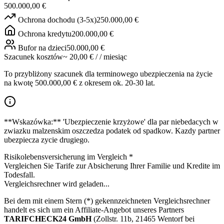
500.000,00 €
Ochrona dochodu (3-5x)
250.000,00 €
Ochrona kredytu
200.000,00 €
Bufor na dzieci
50.000,00 €
Szacunek kosztów
~
20,00 €
/
/ miesiąc
To przybliżony szacunek dla terminowego ubezpieczenia na życie
na kwotę 500.000,00 € z okresem ok. 20-30 lat.
**Wskazówka:** 'Ubezpieczenie krzyżowe' dla par niebedacych w
zwiazku malzenskim oszczedza podatek od spadkow. Kazdy partner
ubezpiecza zycie drugiego.
Risikolebensversicherung im Vergleich
*
Vergleichen Sie Tarife zur Absicherung Ihrer Familie und Kredite im
Todesfall.
Vergleichsrechner wird geladen...
Bei dem mit einem Stern (*) gekennzeichneten Vergleichsrechner
handelt es sich um ein Affiliate-Angebot unseres Partners
TARIFCHECK24 GmbH
(Zollstr. 11b, 21465 Wentorf bei