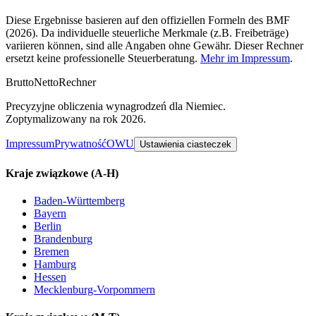
Diese Ergebnisse basieren auf den offiziellen Formeln des BMF
(2026). Da individuelle steuerliche Merkmale (z.B. Freibeträge)
variieren können, sind alle Angaben ohne Gewähr. Dieser Rechner
ersetzt keine professionelle Steuerberatung.
Mehr im Impressum
.
Brutto
Netto
Rechner
Precyzyjne obliczenia wynagrodzeń dla Niemiec.
Zoptymalizowany na rok 2026.
Impressum
Prywatność
OWU
Ustawienia ciasteczek
Kraje związkowe
(A-H)
Baden-Württemberg
Bayern
Berlin
Brandenburg
Bremen
Hamburg
Hessen
Mecklenburg-Vorpommern