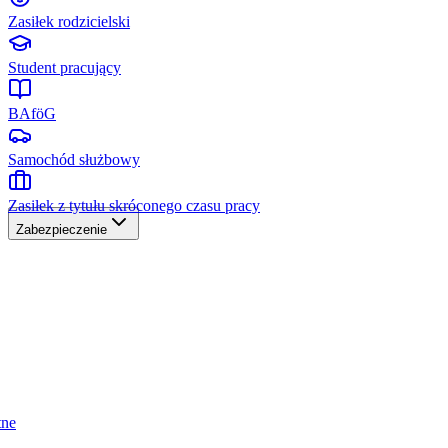
Zasiłek rodzicielski
Student pracujący
BAföG
Samochód służbowy
Zasiłek z tytułu skróconego czasu pracy
Zabezpieczenie
tne