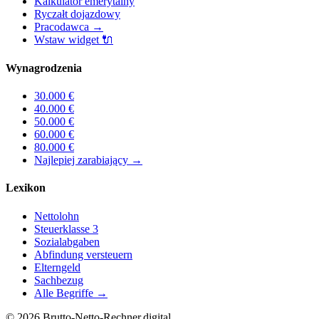
Kalkulator emerytalny
Ryczałt dojazdowy
Pracodawca
→
Wstaw widget
🔌
Wynagrodzenia
30.000
€
40.000
€
50.000
€
60.000
€
80.000
€
Najlepiej zarabiający
→
Lexikon
Nettolohn
Steuerklasse 3
Sozialabgaben
Abfindung versteuern
Elterngeld
Sachbezug
Alle Begriffe →
©
2026
Brutto-Netto-Rechner.digital