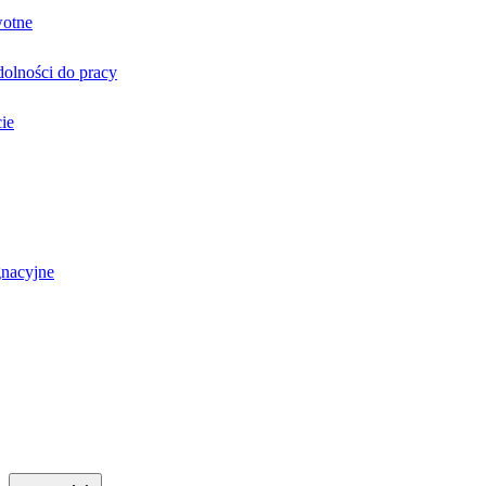
wotne
olności do pracy
ie
gnacyjne