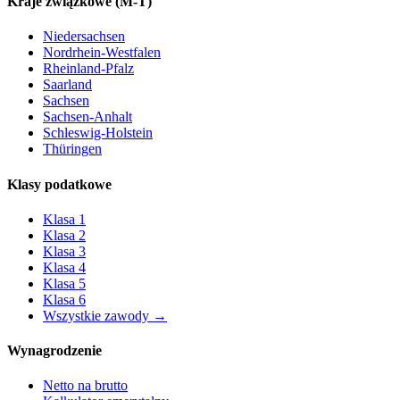
Kraje związkowe
(M-T)
Niedersachsen
Nordrhein-Westfalen
Rheinland-Pfalz
Saarland
Sachsen
Sachsen-Anhalt
Schleswig-Holstein
Thüringen
Klasy podatkowe
Klasa
1
Klasa
2
Klasa
3
Klasa
4
Klasa
5
Klasa
6
Wszystkie zawody
→
Wynagrodzenie
Netto na brutto