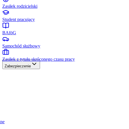
Zasiłek rodzicielski
Student pracujący
BAföG
Samochód służbowy
Zasiłek z tytułu skróconego czasu pracy
Zabezpieczenie
tne