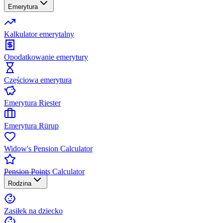
Emerytura
Kalkulator emerytalny
Opodatkowanie emerytury
Częściowa emerytura
Emerytura Riester
Emerytura Rürup
Widow's Pension Calculator
Pension Points Calculator
Rodzina
Zasiłek na dziecko