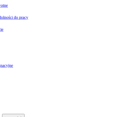
wotne
olności do pracy
ie
gnacyjne