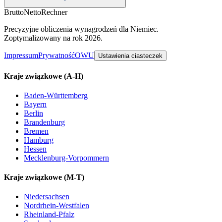
Brutto
Netto
Rechner
Precyzyjne obliczenia wynagrodzeń dla Niemiec.
Zoptymalizowany na rok 2026.
Impressum
Prywatność
OWU
Ustawienia ciasteczek
Kraje związkowe
(A-H)
Baden-Württemberg
Bayern
Berlin
Brandenburg
Bremen
Hamburg
Hessen
Mecklenburg-Vorpommern
Kraje związkowe
(M-T)
Niedersachsen
Nordrhein-Westfalen
Rheinland-Pfalz