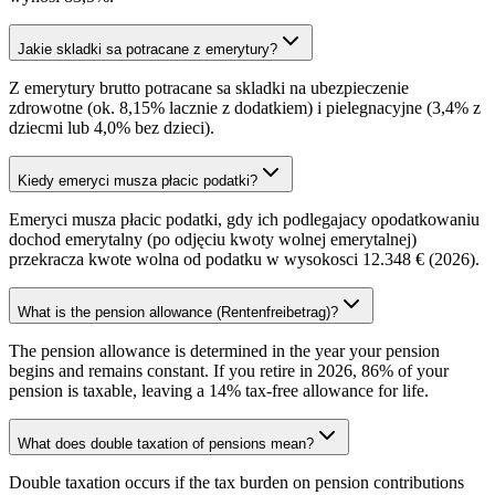
Jakie skladki sa potracane z emerytury?
Z emerytury brutto potracane sa skladki na ubezpieczenie
zdrowotne (ok. 8,15% lacznie z dodatkiem) i pielegnacyjne (3,4% z
dziecmi lub 4,0% bez dzieci).
Kiedy emeryci musza płacic podatki?
Emeryci musza płacic podatki, gdy ich podlegajacy opodatkowaniu
dochod emerytalny (po odjęciu kwoty wolnej emerytalnej)
przekracza kwote wolna od podatku w wysokosci 12.348 € (2026).
What is the pension allowance (Rentenfreibetrag)?
The pension allowance is determined in the year your pension
begins and remains constant. If you retire in 2026, 86% of your
pension is taxable, leaving a 14% tax-free allowance for life.
What does double taxation of pensions mean?
Double taxation occurs if the tax burden on pension contributions