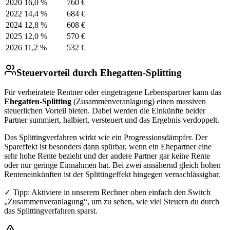
2020
16,0 %
760 €
2022
14,4 %
684 €
2024
12,8 %
608 €
2025
12,0 %
570 €
2026
11,2 %
532 €
Steuervorteil durch Ehegatten-Splitting
Für verheiratete Rentner oder eingetragene Lebenspartner kann das
Ehegatten-Splitting
(Zusammenveranlagung) einen massiven
steuerlichen Vorteil bieten. Dabei werden die Einkünfte beider
Partner summiert, halbiert, versteuert und das Ergebnis verdoppelt.
Das Splittingverfahren wirkt wie ein Progressionsdämpfer. Der
Spareffekt ist besonders dann spürbar, wenn ein Ehepartner eine
sehr hohe Rente bezieht und der andere Partner gar keine Rente
oder nur geringe Einnahmen hat. Bei zwei annähernd gleich hohen
Renteneinkünften ist der Splittingeffekt hingegen vernachlässigbar.
✓ Tipp: Aktiviere in unserem Rechner oben einfach den Switch
„Zusammenveranlagung“, um zu sehen, wie viel Steuern du durch
das Splittingverfahren sparst.