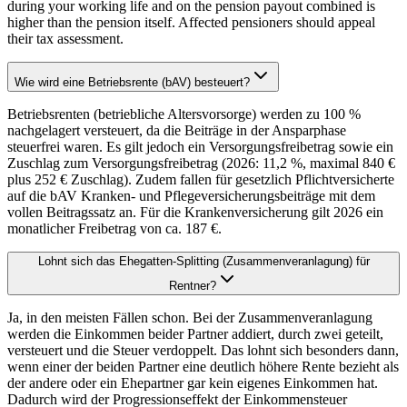
during your working life and on the pension payout combined is
higher than the pension itself. Affected pensioners should appeal
their tax assessment.
Wie wird eine Betriebsrente (bAV) besteuert?
Betriebsrenten (betriebliche Altersvorsorge) werden zu 100 %
nachgelagert versteuert, da die Beiträge in der Ansparphase
steuerfrei waren. Es gilt jedoch ein Versorgungsfreibetrag sowie ein
Zuschlag zum Versorgungsfreibetrag (2026: 11,2 %, maximal 840 €
plus 252 € Zuschlag). Zudem fallen für gesetzlich Pflichtversicherte
auf die bAV Kranken- und Pflegeversicherungsbeiträge mit dem
vollen Beitragssatz an. Für die Krankenversicherung gilt 2026 ein
monatlicher Freibetrag von ca. 187 €.
Lohnt sich das Ehegatten-Splitting (Zusammenveranlagung) für
Rentner?
Ja, in den meisten Fällen schon. Bei der Zusammenveranlagung
werden die Einkommen beider Partner addiert, durch zwei geteilt,
versteuert und die Steuer verdoppelt. Das lohnt sich besonders dann,
wenn einer der beiden Partner eine deutlich höhere Rente bezieht als
der andere oder ein Ehepartner gar kein eigenes Einkommen hat.
Dadurch wird der Progressionseffekt der Einkommensteuer