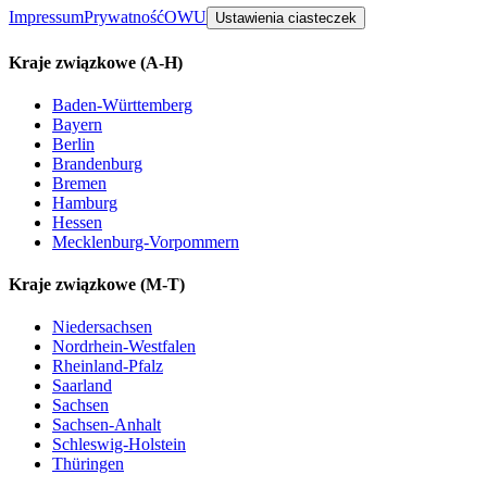
Impressum
Prywatność
OWU
Ustawienia ciasteczek
Kraje związkowe
(A-H)
Baden-Württemberg
Bayern
Berlin
Brandenburg
Bremen
Hamburg
Hessen
Mecklenburg-Vorpommern
Kraje związkowe
(M-T)
Niedersachsen
Nordrhein-Westfalen
Rheinland-Pfalz
Saarland
Sachsen
Sachsen-Anhalt
Schleswig-Holstein
Thüringen