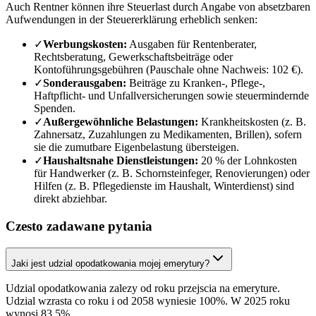
Auch Rentner können ihre Steuerlast durch Angabe von absetzbaren
Aufwendungen in der Steuererklärung erheblich senken:
✓
Werbungskosten:
Ausgaben für Rentenberater,
Rechtsberatung, Gewerkschaftsbeiträge oder
Kontoführungsgebühren (Pauschale ohne Nachweis: 102 €).
✓
Sonderausgaben:
Beiträge zu Kranken-, Pflege-,
Haftpflicht- und Unfallversicherungen sowie steuermindernde
Spenden.
✓
Außergewöhnliche Belastungen:
Krankheitskosten (z. B.
Zahnersatz, Zuzahlungen zu Medikamenten, Brillen), sofern
sie die zumutbare Eigenbelastung übersteigen.
✓
Haushaltsnahe Dienstleistungen:
20 % der Lohnkosten
für Handwerker (z. B. Schornsteinfeger, Renovierungen) oder
Hilfen (z. B. Pflegedienste im Haushalt, Winterdienst) sind
direkt abziehbar.
Czesto zadawane pytania
Jaki jest udzial opodatkowania mojej emerytury?
Udzial opodatkowania zalezy od roku przejscia na emeryture.
Udzial wzrasta co roku i od 2058 wyniesie 100%. W 2025 roku
wynosi 83,5%.