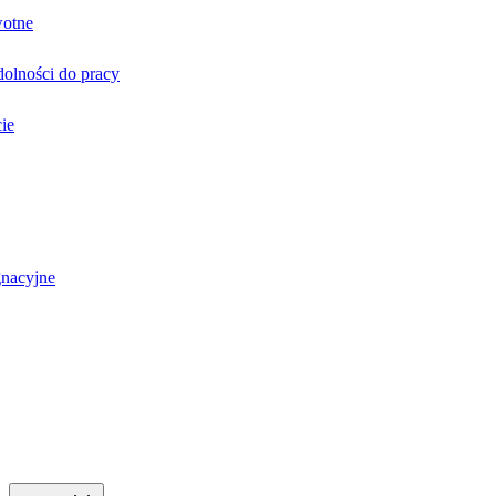
wotne
olności do pracy
ie
gnacyjne