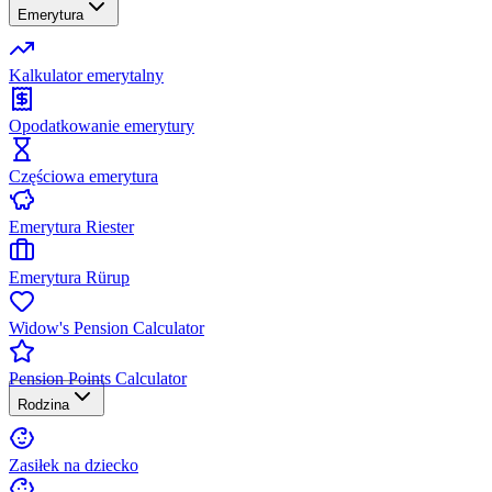
Emerytura
Kalkulator emerytalny
Opodatkowanie emerytury
Częściowa emerytura
Emerytura Riester
Emerytura Rürup
Widow's Pension Calculator
Pension Points Calculator
Rodzina
Zasiłek na dziecko