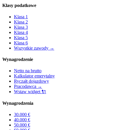
Klasy podatkowe
Klasa
1
Klasa
2
Klasa
3
Klasa
4
Klasa
5
Klasa
6
Wszystkie zawody
→
Wynagrodzenie
Netto na brutto
Kalkulator emerytalny
Ryczałt dojazdowy
Pracodawca
→
Wstaw widget
🔌
Wynagrodzenia
30.000
€
40.000
€
50.000
€