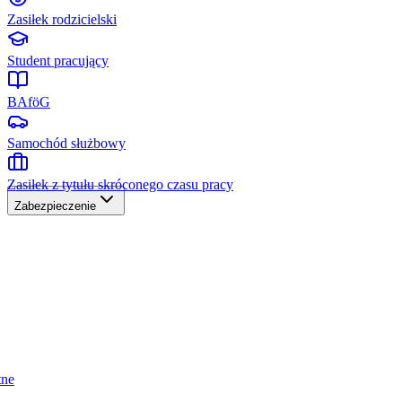
Zasiłek rodzicielski
Student pracujący
BAföG
Samochód służbowy
Zasiłek z tytułu skróconego czasu pracy
Zabezpieczenie
tne