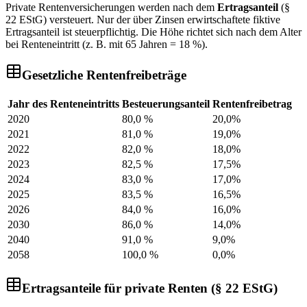
Private Rentenversicherungen werden nach dem
Ertragsanteil
(§
22 EStG) versteuert. Nur der über Zinsen erwirtschaftete fiktive
Ertragsanteil ist steuerpflichtig. Die Höhe richtet sich nach dem Alter
bei Renteneintritt (z. B. mit 65 Jahren = 18 %).
Gesetzliche Rentenfreibeträge
Jahr des Renteneintritts
Besteuerungsanteil
Rentenfreibetrag
2020
80,0 %
20,0
%
2021
81,0 %
19,0
%
2022
82,0 %
18,0
%
2023
82,5 %
17,5
%
2024
83,0 %
17,0
%
2025
83,5 %
16,5
%
2026
84,0 %
16,0
%
2030
86,0 %
14,0
%
2040
91,0 %
9,0
%
2058
100,0 %
0,0
%
Ertragsanteile für private Renten (§ 22 EStG)