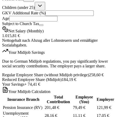
Children (under 25)
GKV Additional Rate (%)
Age
Subject to Church Tax
Net Salary (Monthly)
1.015,81 €
Nettogehalt nach Abzug aller Lohnsteuern und ermäßigter
Sozialabgaben.
Your Midijob Savings
Due to German Midijob regulations, you pay significantly lower
social security contributions. The employer pays a larger share.
Regular Employee Share (without Midijob privilege)
258,60 €
Reduced Employee Share (Midijob)
184,19 €
Your Savings
+
74,41 €
Your Midijob Calculation
Total
Employee
Insurance Branch
Employer
Contribution
(You)
Pension Insurance (RV)
201,48 €
79,49 €
121,99 €
Unemployment
28,16 €
11,11 €
17,05 €