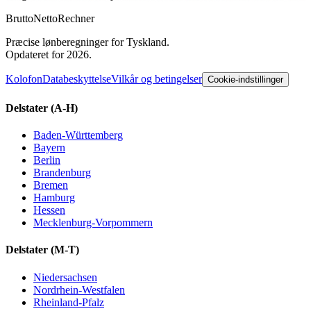
Brutto
Netto
Rechner
Præcise lønberegninger for Tyskland.
Opdateret for 2026.
Kolofon
Databeskyttelse
Vilkår og betingelser
Cookie-indstillinger
Delstater
(A-H)
Baden-Württemberg
Bayern
Berlin
Brandenburg
Bremen
Hamburg
Hessen
Mecklenburg-Vorpommern
Delstater
(M-T)
Niedersachsen
Nordrhein-Westfalen
Rheinland-Pfalz