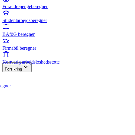
Forældrepengeberegner
Studentarbejdsberegner
BAföG beregner
Firmabil beregner
Kortvarig arbejdsløshedsstøtte
Forsikring
regner