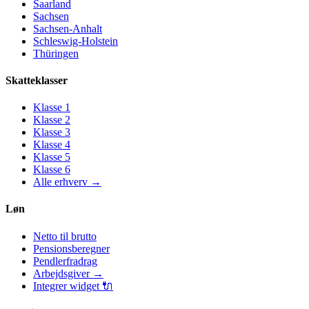
Saarland
Sachsen
Sachsen-Anhalt
Schleswig-Holstein
Thüringen
Skatteklasser
Klasse
1
Klasse
2
Klasse
3
Klasse
4
Klasse
5
Klasse
6
Alle erhverv
→
Løn
Netto til brutto
Pensionsberegner
Pendlerfradrag
Arbejdsgiver
→
Integrer widget
🔌