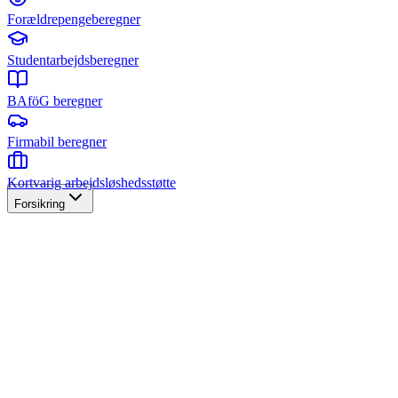
Forældrepengeberegner
Studentarbejdsberegner
BAföG beregner
Firmabil beregner
Kortvarig arbejdsløshedsstøtte
Forsikring