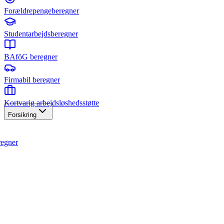
Forældrepengeberegner
Studentarbejdsberegner
BAföG beregner
Firmabil beregner
Kortvarig arbejdsløshedsstøtte
Forsikring
regner