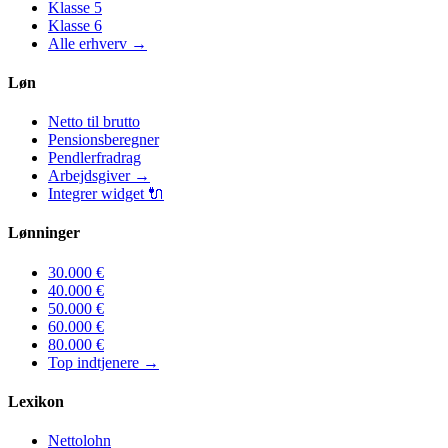
Klasse
5
Klasse
6
Alle erhverv
→
Løn
Netto til brutto
Pensionsberegner
Pendlerfradrag
Arbejdsgiver
→
Integrer widget
🔌
Lønninger
30.000
€
40.000
€
50.000
€
60.000
€
80.000
€
Top indtjenere
→
Lexikon
Nettolohn