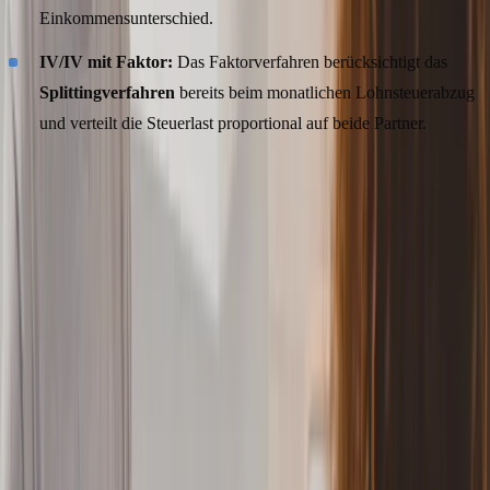
Einkommensunterschied.
IV/IV mit Faktor:
Das Faktorverfahren berücksichtigt das
Splittingverfahren
bereits beim monatlichen Lohnsteuerabzug
und verteilt die Steuerlast proportional auf beide Partner.
Warum ist die Kombination III/V für Ehepaare
problematisch?
Die Steuerklassenkombination III/V ist die beliebteste Wahl bei
Paaren mit unterschiedlichem Einkommen - und gleichzeitig die
tückischste. Der Grund: Die monatliche Lohnsteuer in Steuerklasse
III ist
zu niedrig
, in Steuerklasse V
zu hoch
angesetzt. In der
Summe zahlt das Paar über das Jahr zu wenig Lohnsteuer.
Das böse Erwachen kommt spätestens mit der