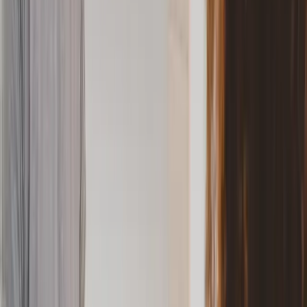
berechnet. Er wird auf die Lohnsteuer beider Partner angewendet
und sorgt dafür, dass der monatliche Steuerabzug möglichst genau
der tatsächlichen Jahressteuerschuld entspricht.
Wie berechnet das Finanzamt den individuellen Faktor?
Das Finanzamt ermittelt den Faktor nach folgender Formel:
Faktor = Einkommensteuer im Splittingverfahren ÷ Summe der
Lohnsteuer beider Partner in Steuerklasse IV
Da die Splittingsteuer in der Regel niedriger ist als die Summe der
einzelnen Lohnsteuern, liegt der Faktor unter 1. Er wird mit drei
Nachkommastellen berechnet und auf die Lohnsteuerkarte
eingetragen.
Welche Vorteile bietet das Faktorverfahren für