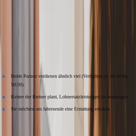
Gleichzeitig erhält Partner B ein deutlich höheres Nettoeinkommen
als in Steuerklasse V.
Wann lohnt sich welche Kombination?
IV/IV (ohne Faktor) empfehlenswert bei:
Beide Partner verdienen ähnlich viel (Verhältnis ca. 60:40 bis
50:50).
Keiner der Partner plant, Lohnersatzleistungen zu beantragen.
Sie möchten am Jahresende eine Erstattung erhalten.
IV/IV mit Faktor empfehlenswert bei: