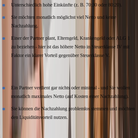
Unterschiedlich hohe Einkünfte (z. B. 70:30 oder 80:20).
Sie möchten monatlich möglichst viel Netto und keine
Nachzahlung.
Einer der Partner plant, Elterngeld, Krankengeld oder ALG 1
zu beziehen - hier ist das höhere Netto in Steuerklasse IV mit
Faktor ein klarer Vorteil gegenüber Steuerklasse V.
III/V nur noch sinnvoll bei:
Ein Partner verdient gar nichts oder minimal - und Sie wollen
monatlich maximales Netto (auf Kosten einer Nachzahlung).
Sie können die Nachzahlung problemlos stemmen und möchten
den Liquiditätsvorteil nutzen.