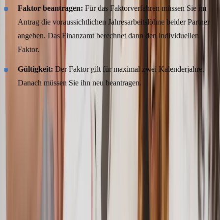
Faktor beantragen:
Für das Faktorverfahren müssen Sie im
Antrag die voraussichtlichen Jahresarbeitslöhne beider Partner
angeben. Das Finanzamt berechnet dann den individuellen
Faktor.
Gültigkeit:
Der Faktor gilt für maximal zwei Kalenderjahre.
Danach müssen Sie ihn neu beantragen.
Tipp: Steuerklasse rechtzeitig vor Elterngeld wechseln
Planen Sie Nachwuchs? Dann lohnt sich ein frühzeitiger
Steuerklassenwechsel besonders. Das Elterngeld wird auf Basis des
Nettoeinkommens der letzten 12 Monate vor der Geburt berechnet.
Wenn der Partner, der in Elternzeit geht,
mindestens 7 Monate vor
dem Mutterschutz
in Steuerklasse III oder IV mit Faktor wechselt,
kann das Elterngeld deutlich höher ausfallen als in Steuerklasse V.
Das Bundessozialgericht hat diese Gestaltung ausdrücklich als