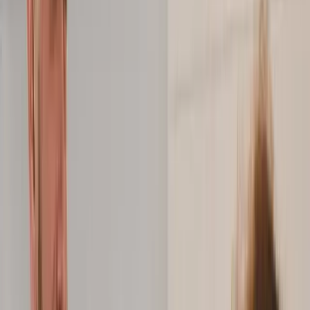
Finanzen
Zinseszins Rechner
Mietrendite Rechner
Inflationsrechner
Entnahmeplan
PayPal-Rechner
Prozentrechner
Vergleiche