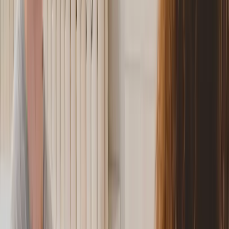
dennoch wird sie häufig vernachlässigt. Viele Ehepaare
bleiben jahrelang in der Kombination III/V, ohne zu
wissen, dass ihnen am Jahresende eine empfindliche
Steuernachzahlung
droht. Mit unserem
Brutto-Netto-
Rechner
können Sie Ihre Steuerlast vergleichen. Mit
dem
Faktorverfahren (Steuerklasse IV mit Faktor)
gibt es seit einigen Jahren eine elegante Alternative, die
den monatlichen Lohnsteuerabzug deutlich gerechter
verteilt.
In diesem Ratgeber erklären wir, wie die verschiedenen
Steuerklassenkombinationen funktionieren, warum III/V
problematisch sein kann und für wen sich das Faktorverfahren 2026