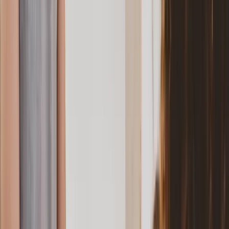
Gesamt
ca. 978 €
ca. 1.221 €
ca. 1.087 €
Lohnsteuer/Monat
Gesamt
ca. 11.736 €
ca. 14.652 €
ca. 13.044 €
Lohnsteuer/Jahr
Tatsächliche
ca. 13.044 €
ca. 13.044 €
ca. 13.044 €
Jahressteuer
(Splitting)
Nachzahlung/Erstatt
ca. −1.308 €
ca. +1.608 €
ca. 0 €
ung
Nachzahlung
Erstattung
Netto Partner
ca. 1.545 €
ca. 1.765 €
ca. 1.788 €
B/Monat
Ergebnis:
Bei Steuerklasse III/V droht dem Paar eine Nachzahlung
von rund 1.300 €. Mit dem Faktorverfahren liegt die monatliche
Steuerbelastung nahe an der tatsächlichen Steuerschuld - es gibt
weder Nachzahlungen noch unnötig hohe Vorauszahlungen.