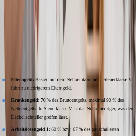
zulässig bestätigt.
Welche Auswirkungen hat die Steuerklasse auf
Lohnersatzleistungen?
Die Steuerklassenwahl beeinflusst nicht nur die monatliche
Lohnsteuer, sondern auch die Höhe von Lohnersatzleistungen:
Elterngeld:
Basiert auf dem Nettoeinkommen - Steuerklasse V
führt zu niedrigerem Elterngeld.
Krankengeld:
70 % des Bruttoentgelts, maximal 90 % des
Nettoentgelts. In Steuerklasse V ist das Netto niedriger, was den
Deckel schneller greifen lässt.
Arbeitslosengeld 1:
60 % bzw. 67 % des pauschalierten