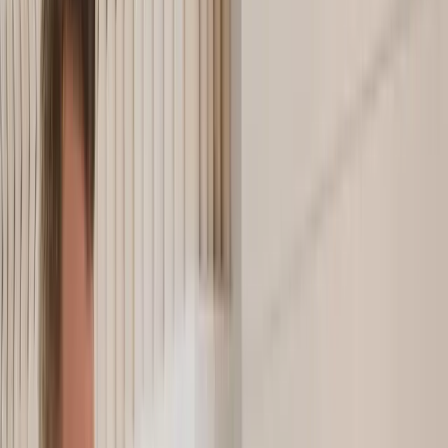
Rente
Rentenrechner
Rentenbesteuerung
Altersteilzeit Rechner
Riester Rente Rechner
Rürup Rente Rechner
Witwenrentenrechner
Rentenpunkterechner
Familie
Kindergeld Rechner