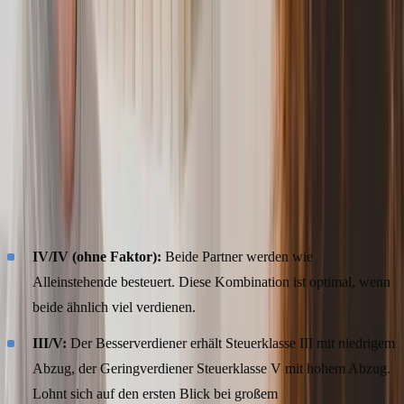
wirklich lohnt - inklusive einer konkreten Beispielrechnung für ein
Paar mit unterschiedlichen Einkommen.
Welche Steuerklassenkombinationen stehen
Ehepaaren zur Auswahl?
Ehepaare und eingetragene Lebenspartner können in Deutschland
zwischen drei Kombinationen wählen:
IV/IV (ohne Faktor):
Beide Partner werden wie
Alleinstehende besteuert. Diese Kombination ist optimal, wenn
beide ähnlich viel verdienen.
III/V:
Der Besserverdiener erhält Steuerklasse III mit niedrigem
Abzug, der Geringverdiener Steuerklasse V mit hohem Abzug.
Lohnt sich auf den ersten Blick bei großem