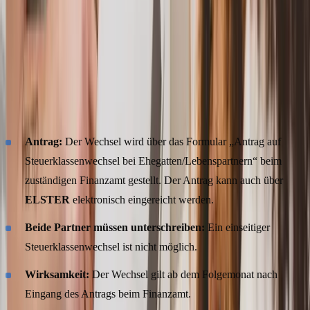
Welche Fristen und welchen Ablauf müssen Sie
beim Steuerklassenwechsel 2026 beachten?
Seit 2020 können Ehepaare den Steuerklassenwechsel
mehrmals
im Jahr
vornehmen - vorher war dies nur einmal jährlich möglich.
Die wichtigsten Punkte:
Antrag:
Der Wechsel wird über das Formular „Antrag auf
Steuerklassenwechsel bei Ehegatten/Lebenspartnern“ beim
zuständigen Finanzamt gestellt. Der Antrag kann auch über
ELSTER
elektronisch eingereicht werden.
Beide Partner müssen unterschreiben:
Ein einseitiger
Steuerklassenwechsel ist nicht möglich.
Wirksamkeit:
Der Wechsel gilt ab dem Folgemonat nach
Eingang des Antrags beim Finanzamt.