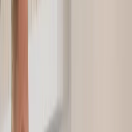
Elterngeld Rechner
Werkstudent Rechner
BAföG Rechner
Job Car Rechner
Kurzarbeitergeld
Absicherung