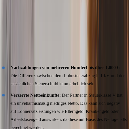
Einkommensteuererklärung
, die bei Steuerklasse III/V übrigens
verpflichtend
ist. Dort wird die tatsächliche Steuerschuld nach dem
Splittingtarif berechnet - und die Differenz zum bereits abgeführten
Lohnsteuerabzug muss nachgezahlt werden.
Welche typischen Probleme verursacht die Steuerklasse
V?
Nachzahlungen von mehreren Hundert bis über 1.000 €:
Die Differenz zwischen dem Lohnsteuerabzug in III/V und der
tatsächlichen Steuerschuld kann erheblich sein.
Verzerrte Nettoeinkünfte:
Der Partner in Steuerklasse V hat
ein unvehältnismäßig niedriges Netto. Das kann sich negativ
auf Lohnersatzleistungen wie Elterngeld, Krankengeld oder
Arbeitslosengeld auswirken, da diese auf Basis des Nettogehalts
berechnet werden.