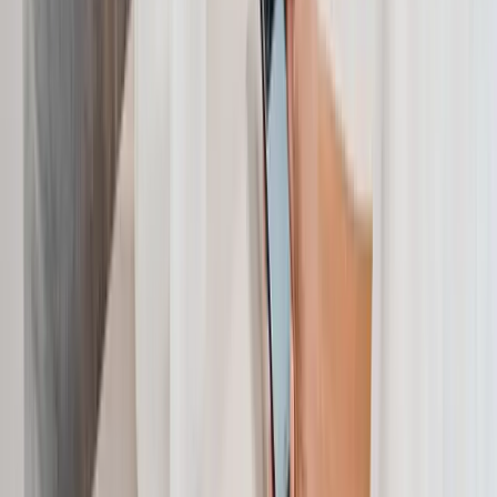
Gehalt
Brutto-Netto-Rechner
Berechnen Sie exakt Ihr Nettogehalt nach Abzug aller Abgaben.
Jetzt berechnen →
Arbeitszeit
Teilzeit-Rechner
Ermitteln Sie Ihren neuen Nettolohn bei reduzierter Arbeitszeit.
Jetzt berechnen →
Studium
Werkstudenten-Rechner
Wie viel Netto bleibt Studenten bei Einhaltung des Privilegs?
Jetzt berechnen →
Quellen & Berechnungsgrundlagen 2026