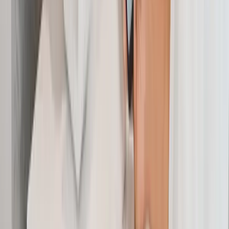
Bundesministerium der Finanzen (BMF)
Offizielle Steuerdaten und Rechengrößen
Deutsche Rentenversicherung
Beitragssätze und Beitragsbemessungsgrenzen
Bundesgesundheitsministerium
Informationen zu Kranken- und Pflegeversicherung
Alle Berechnungen basieren auf den offiziellen gesetzlichen
Vorgaben für das Steuerjahr 2026. Stand: 01. Januar 2026.
Wichtiger Hinweis zur Berechnung
Diese Ergebnisse basieren auf den offiziellen Formeln des BMF
(2026). Da individuelle steuerliche Merkmale (z.B. Freibeträge)
variieren können, sind alle Angaben ohne Gewähr. Dieser Rechner
ersetzt keine professionelle Steuerberatung.
Mehr im Impressum
.
Hat Ihnen dieser Artikel gefallen?
Abonnieren Sie unseren Ratgeber für mehr Tipps.
Ratgeber abonnieren
Brutto
Netto
Rechner