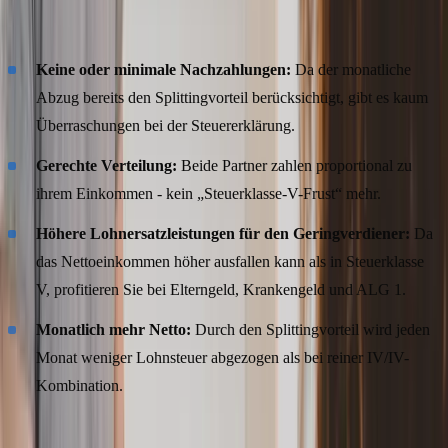
Ehepaare?
Keine oder minimale Nachzahlungen:
Da der monatliche
Abzug bereits den Splittingvorteil berücksichtigt, gibt es kaum
Überraschungen bei der Steuererklärung.
Gerechte Verteilung:
Beide Partner zahlen proportional zu
ihrem Einkommen - kein „Steuerklasse-V-Frust“ mehr.
Höhere Lohnersatzleistungen für den Geringverdiener:
Da
das Nettoeinkommen höher ausfallen kann als in Steuerklasse
V, profitieren Sie bei Elterngeld, Krankengeld und ALG 1.
Monatlich mehr Netto:
Durch den Splittingvorteil wird jeden
Monat weniger Lohnsteuer abgezogen als bei reiner IV/IV-
Kombination.