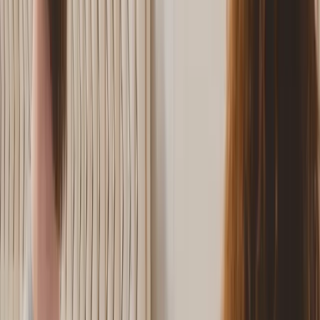
Tausende Euro aus?
02
Welche Steuerklassenkombinationen stehen Ehepaaren zur
Auswahl?
03
Warum ist die Kombination III/V für Ehepaare
problematisch?
04
Wie funktioniert das Faktorverfahren in Steuerklasse IV?
05
Wie hoch ist die Steuerersparnis bei einem Ehepaar mit
60.000 € und 30.000 € Brutto?
06
Wann lohnt sich welche Kombination?
07
Welche Fristen und welchen Ablauf müssen Sie beim
Steuerklassenwechsel 2026 beachten?
08
Welche Auswirkungen hat die Steuerklasse auf
Lohnersatzleistungen?
09
Fazit: Ist das Faktorverfahren die richtige Steuerklasse für
Sie?
Warum macht die richtige Steuerklassenwahl
für Ehepaare Tausende Euro aus?
Die Wahl der Steuerklasse ist für verheiratete Paare eine
der wichtigsten finanziellen Entscheidungen - und