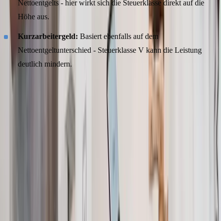
Nettoentgelts - hier wirkt sich die Steuerklasse direkt auf die
Höhe aus.
Kurzarbeitergeld:
Basiert ebenfalls auf dem
Nettoentgeltunterschied - Steuerklasse V kann die Leistung
deutlich mindern.
Fazit: Ist das Faktorverfahren die richtige
Steuerklasse für Sie?
Das Faktorverfahren vereint die Vorteile des Splittingverfahrens mit
einer gerechten monatlichen Steuerverteilung. Es vermeidet die
typischen Nachzahlungen der Kombination III/V und bietet beiden
Partnern ein realistisches Nettoeinkommen. Besonders für Paare, bei
denen einer deutlich weniger verdient und eventuell
Lohnersatzleistungen in Anspruch nehmen möchte, ist das