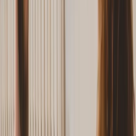
Ratgeber
Switch language
Toggle theme
Zurück zur Übersicht
Steuern
25. Apr 2026
7 Min. Lesezeit
Andre M.
Steuerklassenwechsel Ehepartner 2026:
Faktorverfahren
Auf einen Blick
Steuerklasse 3/5 führt oft zu Nachzahlungen. Erfahren Sie, warum
das Faktorverfahren IV/IV die bessere Wahl für Ehepartner in 2026
ist. Jetzt berechnen!
Inhalt
01
Warum macht die richtige Steuerklassenwahl für Ehepaare