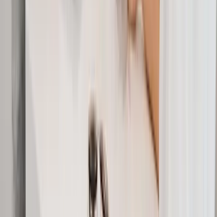
Präzise Gehaltsberechnungen für Deutschland.
Aktuell für 2026 optimiert.
Impressum
Datenschutz
AGB
Cookie Einstellungen
Bundesländer
(A-H)
Baden-Württemberg
Bayern
Berlin
Brandenburg
Bremen
Hamburg
Hessen
Mecklenburg-Vorpommern
Bundesländer
(M-T)
Niedersachsen
Nordrhein-Westfalen
Rheinland-Pfalz
Saarland
Sachsen
Sachsen-Anhalt