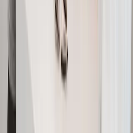
Schleswig-Holstein
Thüringen
Steuerklassen
Klasse
1
Klasse
2
Klasse
3
Klasse
4
Klasse
5
Klasse
6
Alle Berufe
→
Gehalt
Netto-zu-Brutto
Rentenrechner
Pendlerpauschale
Arbeitgeber
→
Widget einbinden
🔌
Gehälter
30.000
€