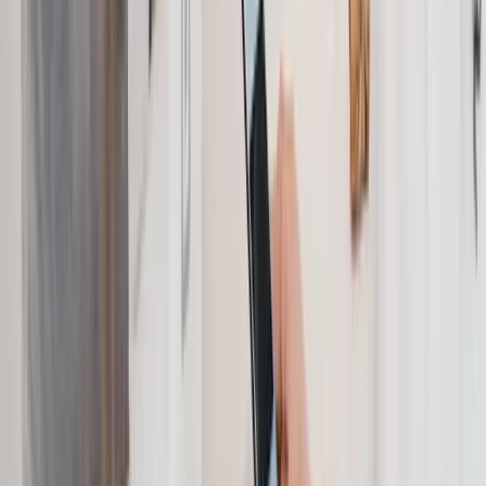
Faktorverfahren die kluge Wahl.
Nutzen Sie den Brutto-Netto-Rechner, um die verschiedenen
Steuerklassenkombinationen für Ihre individuelle Situation
durchzurechnen. So sehen Sie auf einen Blick, wie viel Netto Ihnen
bei welcher Steuerklasse bleibt - und ob sich ein Wechsel für Sie
lohnt.
Quellen: § 39f EStG (Faktorverfahren), Lohnsteuer-Richtlinien 2026, BMF-
Schreiben zum Lohnsteuerabzugsverfahren, Bundessozialgericht zur
Steuerklassenwahl vor Elterngeld.
Steuerklassen vergleichen:
Berechnen Sie Ihr Nettoeinkommen in
allen Steuerklassenkombinationen und finden Sie die optimale Wahl
für Ihre Ehe:
Zum Brutto-Netto-Rechner
.
Passende Rechner für Sie: