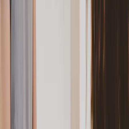
Wie hoch ist die Steuerersparnis bei einem
Ehepaar mit 60.000 € und 30.000 € Brutto?
Nehmen wir ein typisches Beispiel: Partner A verdient 60.000 €
brutto pro Jahr (5.000 €/Monat), Partner B verdient 30.000 € brutto
pro Jahr (2.500 €/Monat). Beide sind gesetzlich krankenversichert,
kinderlos und ohne Kirchensteuer. Die folgenden Werte sind
gerundete Näherungswerte für 2026:
IV/IV (OHNE
IV/IV MIT
MERKMAL
III/V
FAKTOR)
FAKTOR
Lohnsteuer Partner
ca. 548 €
ca. 1.011 €
ca. 900 € (IV
A/Monat
(Stkl. III)
(Stkl. IV)
m. Faktor)
Lohnsteuer Partner
ca. 430 €
ca. 210 €
ca. 187 € (IV
B/Monat
(Stkl. V)
(Stkl. IV)
m. Faktor)