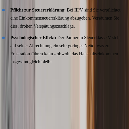
Pflicht zur Steuererklärung:
Bei III/V sind Sie verpflichtet,
eine Einkommensteuererklärung abzugeben. Versäumen Sie
dies, drohen Verspätungszuschläge.
Psychologischer Effekt:
Der Partner in Steuerklasse V sieht
auf seiner Abrechnung ein sehr geringes Netto, was zu
Frustration führen kann - obwohl das Haushaltseinkommen
insgesamt gleich bleibt.
Wie funktioniert das Faktorverfahren in
Steuerklasse IV?
Das Faktorverfahren wurde eingeführt, um die Nachteile der
Kombination III/V zu beseitigen. Der
Faktor
ist eine Zahl kleiner
als 1 (z. B. 0,920), die das Finanzamt individuell für jedes Paar