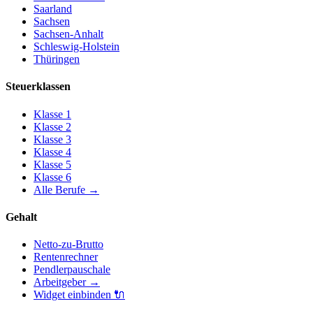
Saarland
Sachsen
Sachsen-Anhalt
Schleswig-Holstein
Thüringen
Steuerklassen
Klasse
1
Klasse
2
Klasse
3
Klasse
4
Klasse
5
Klasse
6
Alle Berufe
→
Gehalt
Netto-zu-Brutto
Rentenrechner
Pendlerpauschale
Arbeitgeber
→
Widget einbinden
🔌