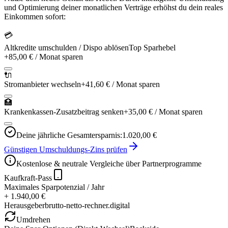
und Optimierung deiner monatlichen Verträge erhöhst du dein reales
Einkommen sofort:
💳
Altkredite umschulden / Dispo ablösen
Top Sparhebel
+
85,00 €
/ Monat sparen
🔌
Stromanbieter wechseln
+
41,60 €
/ Monat sparen
🏥
Krankenkassen-Zusatzbeitrag senken
+
35,00 €
/ Monat sparen
Deine jährliche Gesamtersparnis:
1.020,00 €
Günstigen Umschuldungs-Zins prüfen
Kostenlose & neutrale Vergleiche über Partnerprogramme
Kaufkraft-Pass
Maximales Sparpotenzial / Jahr
+ 1.940,00 €
Herausgeber
brutto-netto-rechner.digital
Umdrehen