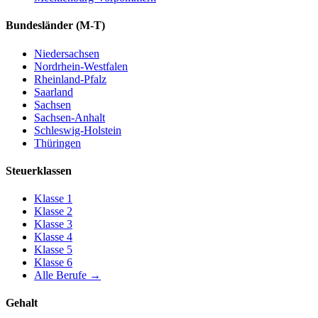
Bundesländer
(M-T)
Niedersachsen
Nordrhein-Westfalen
Rheinland-Pfalz
Saarland
Sachsen
Sachsen-Anhalt
Schleswig-Holstein
Thüringen
Steuerklassen
Klasse
1
Klasse
2
Klasse
3
Klasse
4
Klasse
5
Klasse
6
Alle Berufe
→
Gehalt