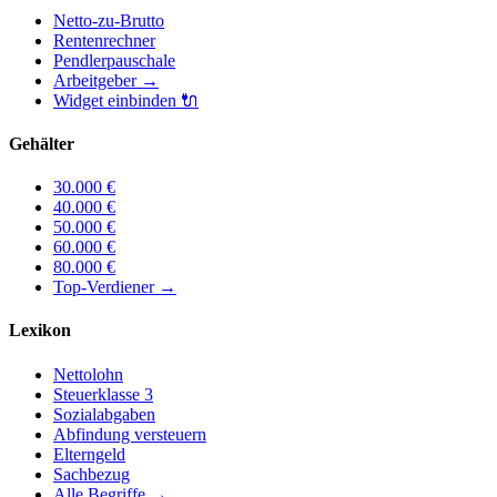
Netto-zu-Brutto
Rentenrechner
Pendlerpauschale
Arbeitgeber
→
Widget einbinden
🔌
Gehälter
30.000
€
40.000
€
50.000
€
60.000
€
80.000
€
Top-Verdiener
→
Lexikon
Nettolohn
Steuerklasse 3
Sozialabgaben
Abfindung versteuern
Elterngeld
Sachbezug
Alle Begriffe →