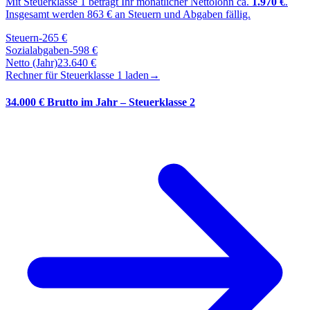
Mit Steuerklasse
1
beträgt Ihr monatlicher Nettolohn ca.
1.970
€
.
Insgesamt werden
863
€ an Steuern und Abgaben fällig.
Steuern
-
265
€
Sozialabgaben
-
598
€
Netto (Jahr)
23.640
€
Rechner für Steuerklasse
1
laden
→
34.000 € Brutto im Jahr – Steuerklasse 2