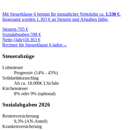
Mit Steuerklasse
6
beträgt Ihr monatlicher Nettolohn ca.
1.530
€
.
Insgesamt werden
1.303
€ an Steuern und Abgaben fällig.
Steuern
-
705
€
Sozialabgaben
-
598
€
Netto (Jahr)
18.363
€
Rechner für Steuerklasse
6
laden
→
Steuerabzüge
Lohnsteuer
Progressiv (14% - 45%)
Solidaritätszuschlag
Ab ca. 18.000€ LSt/Jahr
Kirchensteuer
8% oder 9% (optional)
Sozialabgaben 2026
Rentenversicherung
9,3% (AN-Anteil)
Krankenversicherung