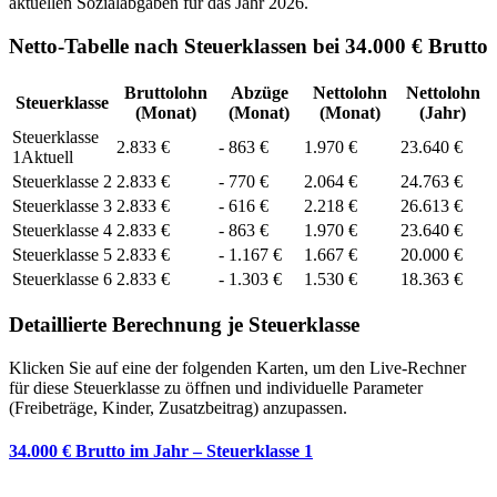
aktuellen Sozialabgaben für das Jahr
2026
.
Netto-Tabelle nach Steuerklassen bei 34.000 € Brutto
Bruttolohn
Abzüge
Nettolohn
Nettolohn
Steuerklasse
(Monat)
(Monat)
(Monat)
(Jahr)
Steuerklasse
2.833
€
-
863
€
1.970
€
23.640
€
1
Aktuell
Steuerklasse
2
2.833
€
-
770
€
2.064
€
24.763
€
Steuerklasse
3
2.833
€
-
616
€
2.218
€
26.613
€
Steuerklasse
4
2.833
€
-
863
€
1.970
€
23.640
€
Steuerklasse
5
2.833
€
-
1.167
€
1.667
€
20.000
€
Steuerklasse
6
2.833
€
-
1.303
€
1.530
€
18.363
€
Detaillierte Berechnung je Steuerklasse
Klicken Sie auf eine der folgenden Karten, um den Live-Rechner
für diese Steuerklasse zu öffnen und individuelle Parameter
(Freibeträge, Kinder, Zusatzbeitrag) anzupassen.
34.000 € Brutto im Jahr – Steuerklasse 1