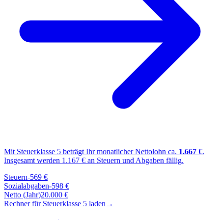
Mit Steuerklasse
5
beträgt Ihr monatlicher Nettolohn ca.
1.667
€
.
Insgesamt werden
1.167
€ an Steuern und Abgaben fällig.
Steuern
-
569
€
Sozialabgaben
-
598
€
Netto (Jahr)
20.000
€
Rechner für Steuerklasse
5
laden
→