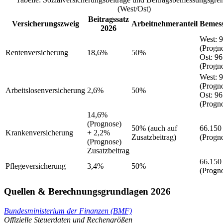
(West/Ost)
Beitragssatz
Versicherungszweig
Arbeitnehmeranteil
Bemes
2026
West
:
9
(Progn
Rentenversicherung
18,6%
50%
Ost
:
96
(Progn
West
:
9
(Progn
Arbeitslosenversicherung
2,6%
50%
Ost
:
96
(Progn
14,6%
(Prognose)
50%
(auch auf
66.150
Krankenversicherung
+ 2,2%
Zusatzbeitrag)
(Progn
(Prognose)
Zusatzbeitrag
66.150
Pflegeversicherung
3,4%
50%
(Progn
Quellen & Berechnungsgrundlagen 2026
Bundesministerium der Finanzen (BMF)
Offizielle Steuerdaten und Rechengrößen