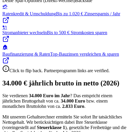
Deine Spar-Optionen (Direkt-Wechsel)
Backside
💳
Ratenkredit & Umschuldung
Bis zu 1.020 € Zinsersparnis / Jahr
🔌
Stromanbieter wechseln
Bis to 500 € Stromkosten sparen
🏠
Baufinanzierung & Raten
Top-Bauzinsen vergleichen & sparen
Click to flip back. Partnerprogramm links are verified.
34.000 € jährlich brutto in netto (2026)
Sie verdienen
34.000 Euro im Jahr
? Das entspricht einem
jährlichen Bruttogehalt von ca.
34.000
Euro
bzw. einem
monatlichen Bruttolohn von ca.
2.833
Euro
.
Mit unserem Gehaltsrechner ermitteln Sie sofort Ihr tatsächliches
Nettogehalt. Wir berücksichtigen dabei Ihre Steuerklasse
(voreingestellt auf
Steuerklasse
1
), gesetzliche Freibeträge und die