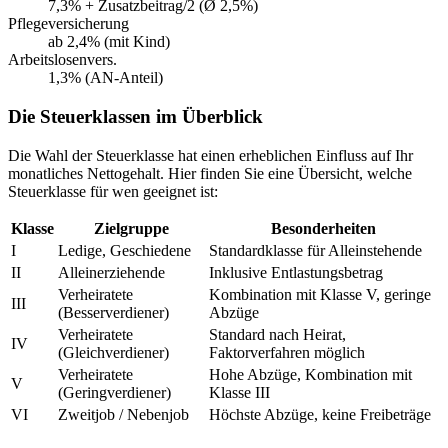
7,3% + Zusatzbeitrag/2 (Ø 2,5%)
Pflegeversicherung
ab 2,4% (mit Kind)
Arbeitslosenvers.
1,3% (AN-Anteil)
Die Steuerklassen im Überblick
Die Wahl der Steuerklasse hat einen erheblichen Einfluss auf Ihr
monatliches Nettogehalt. Hier finden Sie eine Übersicht, welche
Steuerklasse für wen geeignet ist:
Klasse
Zielgruppe
Besonderheiten
I
Ledige, Geschiedene
Standardklasse für Alleinstehende
II
Alleinerziehende
Inklusive Entlastungsbetrag
Verheiratete
Kombination mit Klasse V, geringe
III
(Besserverdiener)
Abzüge
Verheiratete
Standard nach Heirat,
IV
(Gleichverdiener)
Faktorverfahren möglich
Verheiratete
Hohe Abzüge, Kombination mit
V
(Geringverdiener)
Klasse III
VI
Zweitjob / Nebenjob
Höchste Abzüge, keine Freibeträge