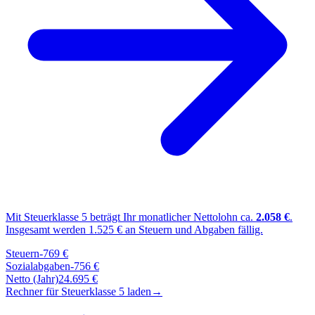
Mit Steuerklasse
5
beträgt Ihr monatlicher Nettolohn ca.
2.058
€
.
Insgesamt werden
1.525
€ an Steuern und Abgaben fällig.
Steuern
-
769
€
Sozialabgaben
-
756
€
Netto (Jahr)
24.695
€
Rechner für Steuerklasse
5
laden
→