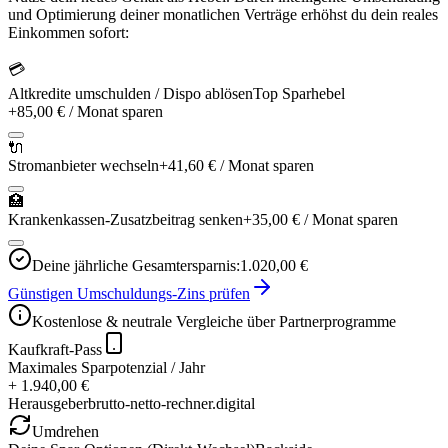
und Optimierung deiner monatlichen Verträge erhöhst du dein reales
Einkommen sofort:
💳
Altkredite umschulden / Dispo ablösen
Top Sparhebel
+
85,00 €
/ Monat sparen
🔌
Stromanbieter wechseln
+
41,60 €
/ Monat sparen
🏥
Krankenkassen-Zusatzbeitrag senken
+
35,00 €
/ Monat sparen
Deine jährliche Gesamtersparnis:
1.020,00 €
Günstigen Umschuldungs-Zins prüfen
Kostenlose & neutrale Vergleiche über Partnerprogramme
Kaufkraft-Pass
Maximales Sparpotenzial / Jahr
+ 1.940,00 €
Herausgeber
brutto-netto-rechner.digital
Umdrehen