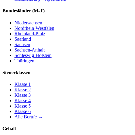
Bundesländer
(M-T)
Niedersachsen
Nordrhein-Westfalen
Rheinland-Pfalz
Saarland
Sachsen
Sachsen-Anhalt
Schleswig-Holstein
Thüringen
Steuerklassen
Klasse
1
Klasse
2
Klasse
3
Klasse
4
Klasse
5
Klasse
6
Alle Berufe
→
Gehalt