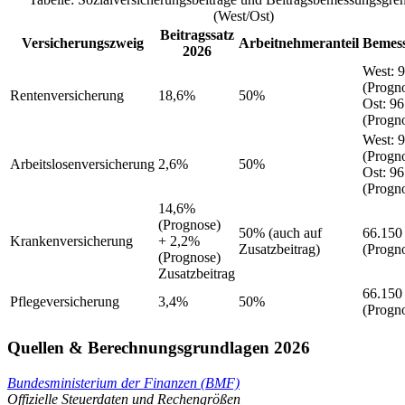
(West/Ost)
Beitragssatz
Versicherungszweig
Arbeitnehmeranteil
Bemes
2026
West
:
9
(Progn
Rentenversicherung
18,6%
50%
Ost
:
96
(Progn
West
:
9
(Progn
Arbeitslosenversicherung
2,6%
50%
Ost
:
96
(Progn
14,6%
(Prognose)
50%
(auch auf
66.150
Krankenversicherung
+ 2,2%
Zusatzbeitrag)
(Progn
(Prognose)
Zusatzbeitrag
66.150
Pflegeversicherung
3,4%
50%
(Progn
Quellen & Berechnungsgrundlagen 2026
Bundesministerium der Finanzen (BMF)
Offizielle Steuerdaten und Rechengrößen