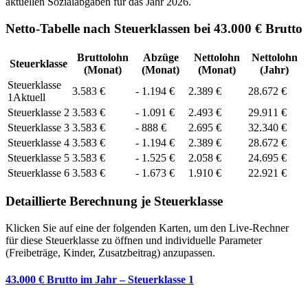
aktuellen Sozialabgaben für das Jahr
2026
.
Netto-Tabelle nach Steuerklassen bei 43.000 € Brutto
Bruttolohn
Abzüge
Nettolohn
Nettolohn
Steuerklasse
(Monat)
(Monat)
(Monat)
(Jahr)
Steuerklasse
3.583
€
-
1.194
€
2.389
€
28.672
€
1
Aktuell
Steuerklasse
2
3.583
€
-
1.091
€
2.493
€
29.911
€
Steuerklasse
3
3.583
€
-
888
€
2.695
€
32.340
€
Steuerklasse
4
3.583
€
-
1.194
€
2.389
€
28.672
€
Steuerklasse
5
3.583
€
-
1.525
€
2.058
€
24.695
€
Steuerklasse
6
3.583
€
-
1.673
€
1.910
€
22.921
€
Detaillierte Berechnung je Steuerklasse
Klicken Sie auf eine der folgenden Karten, um den Live-Rechner
für diese Steuerklasse zu öffnen und individuelle Parameter
(Freibeträge, Kinder, Zusatzbeitrag) anzupassen.
43.000 € Brutto im Jahr – Steuerklasse 1