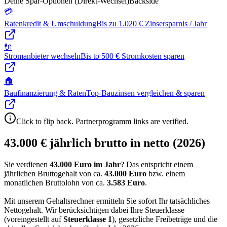
Deine Spar-Optionen (Direkt-Wechsel)
Backside
💳
Ratenkredit & Umschuldung
Bis zu 1.020 € Zinsersparnis / Jahr
🔌
Stromanbieter wechseln
Bis to 500 € Stromkosten sparen
🏠
Baufinanzierung & Raten
Top-Bauzinsen vergleichen & sparen
Click to flip back. Partnerprogramm links are verified.
43.000 € jährlich brutto in netto (2026)
Sie verdienen
43.000 Euro im Jahr
? Das entspricht einem
jährlichen Bruttogehalt von ca.
43.000
Euro
bzw. einem
monatlichen Bruttolohn von ca.
3.583
Euro
.
Mit unserem Gehaltsrechner ermitteln Sie sofort Ihr tatsächliches
Nettogehalt. Wir berücksichtigen dabei Ihre Steuerklasse
(voreingestellt auf
Steuerklasse
1
), gesetzliche Freibeträge und die