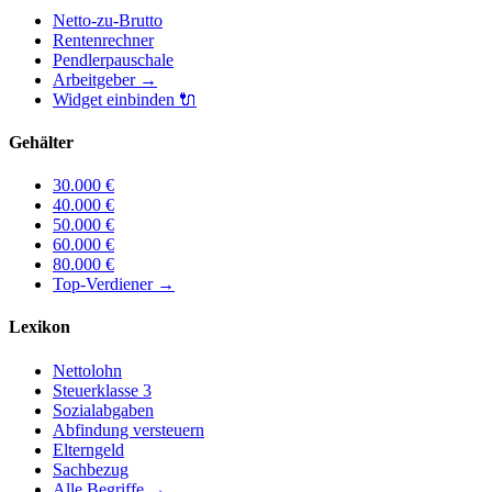
Netto-zu-Brutto
Rentenrechner
Pendlerpauschale
Arbeitgeber
→
Widget einbinden
🔌
Gehälter
30.000
€
40.000
€
50.000
€
60.000
€
80.000
€
Top-Verdiener
→
Lexikon
Nettolohn
Steuerklasse 3
Sozialabgaben
Abfindung versteuern
Elterngeld
Sachbezug
Alle Begriffe →