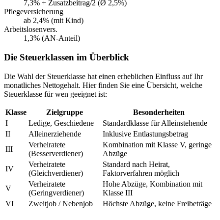
7,3% + Zusatzbeitrag/2 (Ø 2,5%)
Pflegeversicherung
ab 2,4% (mit Kind)
Arbeitslosenvers.
1,3% (AN-Anteil)
Die Steuerklassen im Überblick
Die Wahl der Steuerklasse hat einen erheblichen Einfluss auf Ihr
monatliches Nettogehalt. Hier finden Sie eine Übersicht, welche
Steuerklasse für wen geeignet ist:
Klasse
Zielgruppe
Besonderheiten
I
Ledige, Geschiedene
Standardklasse für Alleinstehende
II
Alleinerziehende
Inklusive Entlastungsbetrag
Verheiratete
Kombination mit Klasse V, geringe
III
(Besserverdiener)
Abzüge
Verheiratete
Standard nach Heirat,
IV
(Gleichverdiener)
Faktorverfahren möglich
Verheiratete
Hohe Abzüge, Kombination mit
V
(Geringverdiener)
Klasse III
VI
Zweitjob / Nebenjob
Höchste Abzüge, keine Freibeträge