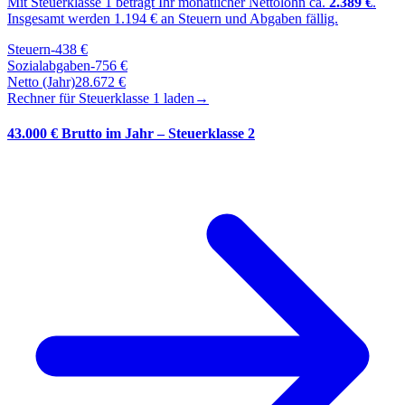
Mit Steuerklasse
1
beträgt Ihr monatlicher Nettolohn ca.
2.389
€
.
Insgesamt werden
1.194
€ an Steuern und Abgaben fällig.
Steuern
-
438
€
Sozialabgaben
-
756
€
Netto (Jahr)
28.672
€
Rechner für Steuerklasse
1
laden
→
43.000 € Brutto im Jahr – Steuerklasse 2