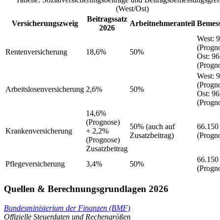
(West/Ost)
Beitragssatz
Versicherungszweig
Arbeitnehmeranteil
Bemes
2026
West
:
9
(Progn
Rentenversicherung
18,6%
50%
Ost
:
96
(Progn
West
:
9
(Progn
Arbeitslosenversicherung
2,6%
50%
Ost
:
96
(Progn
14,6%
(Prognose)
50%
(auch auf
66.150
Krankenversicherung
+ 2,2%
Zusatzbeitrag)
(Progn
(Prognose)
Zusatzbeitrag
66.150
Pflegeversicherung
3,4%
50%
(Progn
Quellen & Berechnungsgrundlagen 2026
Bundesministerium der Finanzen (BMF)
Offizielle Steuerdaten und Rechengrößen