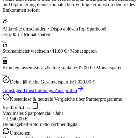
und Optimierung deiner monatlichen Verträge erhöhst du dein reales
Einkommen sofort:
💳
Altkredite umschulden / Dispo ablösen
Top Sparhebel
+
85,00 €
/ Monat sparen
🔌
Stromanbieter wechseln
+
41,60 €
/ Monat sparen
🏥
Krankenkassen-Zusatzbeitrag senken
+
35,00 €
/ Monat sparen
Deine jährliche Gesamtersparnis:
1.020,00 €
Günstigen Umschuldungs-Zins prüfen
Kostenlose & neutrale Vergleiche über Partnerprogramme
Kaufkraft-Pass
Maximales Sparpotenzial / Jahr
+ 1.940,00 €
Herausgeber
brutto-netto-rechner.digital
Umdrehen