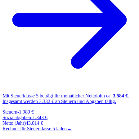
Mit Steuerklasse
5
beträgt Ihr monatlicher Nettolohn ca.
3.584
€
.
Insgesamt werden
3.332
€ an Steuern und Abgaben fällig.
Steuern
-
1.989
€
Sozialabgaben
-
1.343
€
Netto (Jahr)
43.014
€
Rechner für Steuerklasse
5
laden
→