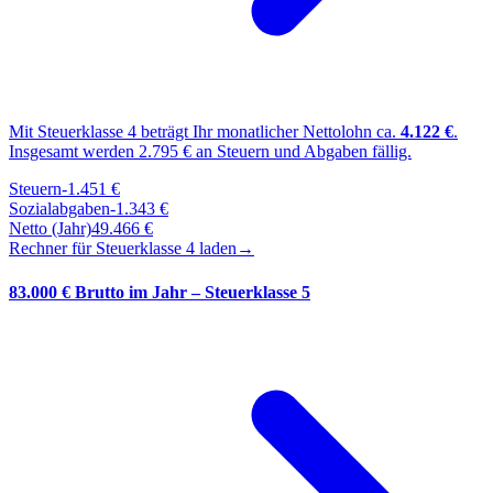
Mit Steuerklasse
4
beträgt Ihr monatlicher Nettolohn ca.
4.122
€
.
Insgesamt werden
2.795
€ an Steuern und Abgaben fällig.
Steuern
-
1.451
€
Sozialabgaben
-
1.343
€
Netto (Jahr)
49.466
€
Rechner für Steuerklasse
4
laden
→
83.000 € Brutto im Jahr – Steuerklasse 5