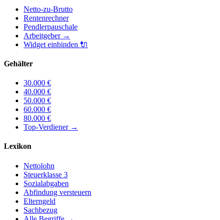
Netto-zu-Brutto
Rentenrechner
Pendlerpauschale
Arbeitgeber
→
Widget einbinden
🔌
Gehälter
30.000
€
40.000
€
50.000
€
60.000
€
80.000
€
Top-Verdiener
→
Lexikon
Nettolohn
Steuerklasse 3
Sozialabgaben
Abfindung versteuern
Elterngeld
Sachbezug
Alle Begriffe →