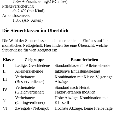
7,3% + Zusatzbeitrag/2 (Ø 2,5%)
Pflegeversicherung
ab 2,4% (mit Kind)
Arbeitslosenvers.
1,3% (AN-Anteil)
Die Steuerklassen im Überblick
Die Wahl der Steuerklasse hat einen erheblichen Einfluss auf Ihr
monatliches Nettogehalt. Hier finden Sie eine Übersicht, welche
Steuerklasse für wen geeignet ist:
Klasse
Zielgruppe
Besonderheiten
I
Ledige, Geschiedene
Standardklasse für Alleinstehende
II
Alleinerziehende
Inklusive Entlastungsbetrag
Verheiratete
Kombination mit Klasse V, geringe
III
(Besserverdiener)
Abzüge
Verheiratete
Standard nach Heirat,
IV
(Gleichverdiener)
Faktorverfahren möglich
Verheiratete
Hohe Abzüge, Kombination mit
V
(Geringverdiener)
Klasse III
VI
Zweitjob / Nebenjob
Höchste Abzüge, keine Freibeträge