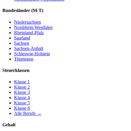
Bundesländer
(M-T)
Niedersachsen
Nordrhein-Westfalen
Rheinland-Pfalz
Saarland
Sachsen
Sachsen-Anhalt
Schleswig-Holstein
Thüringen
Steuerklassen
Klasse
1
Klasse
2
Klasse
3
Klasse
4
Klasse
5
Klasse
6
Alle Berufe
→
Gehalt