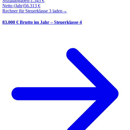
Sozialabgaben
-
1.343
€
Netto (Jahr)
56.313
€
Rechner für Steuerklasse
3
laden
→
83.000 € Brutto im Jahr – Steuerklasse 4