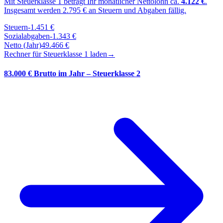
Mit Steuerklasse
1
beträgt Ihr monatlicher Nettolohn ca.
4.122
€
.
Insgesamt werden
2.795
€ an Steuern und Abgaben fällig.
Steuern
-
1.451
€
Sozialabgaben
-
1.343
€
Netto (Jahr)
49.466
€
Rechner für Steuerklasse
1
laden
→
83.000 € Brutto im Jahr – Steuerklasse 2