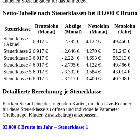
aktuellen Sozialabgaben für das Jahr
2026
.
Netto-Tabelle nach Steuerklassen bei 83.000 € Brutto
Bruttolohn
Abzüge
Nettolohn
Nettolohn
Steuerklasse
(Monat)
(Monat)
(Monat)
(Jahr)
Steuerklasse
6.917
€
-
2.795
€
4.122
€
49.466
€
1
Aktuell
Steuerklasse
2
6.917
€
-
2.646
€
4.270
€
51.243
€
Steuerklasse
3
6.917
€
-
2.224
€
4.693
€
56.313
€
Steuerklasse
4
6.917
€
-
2.795
€
4.122
€
49.466
€
Steuerklasse
5
6.917
€
-
3.332
€
3.584
€
43.014
€
Steuerklasse
6
6.917
€
-
3.517
€
3.400
€
40.798
€
Detaillierte Berechnung je Steuerklasse
Klicken Sie auf eine der folgenden Karten, um den Live-Rechner
für diese Steuerklasse zu öffnen und individuelle Parameter
(Freibeträge, Kinder, Zusatzbeitrag) anzupassen.
83.000 € Brutto im Jahr – Steuerklasse 1