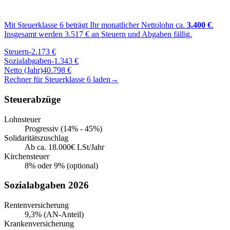
Mit Steuerklasse
6
beträgt Ihr monatlicher Nettolohn ca.
3.400
€
.
Insgesamt werden
3.517
€ an Steuern und Abgaben fällig.
Steuern
-
2.173
€
Sozialabgaben
-
1.343
€
Netto (Jahr)
40.798
€
Rechner für Steuerklasse
6
laden
→
Steuerabzüge
Lohnsteuer
Progressiv (14% - 45%)
Solidaritätszuschlag
Ab ca. 18.000€ LSt/Jahr
Kirchensteuer
8% oder 9% (optional)
Sozialabgaben 2026
Rentenversicherung
9,3% (AN-Anteil)
Krankenversicherung