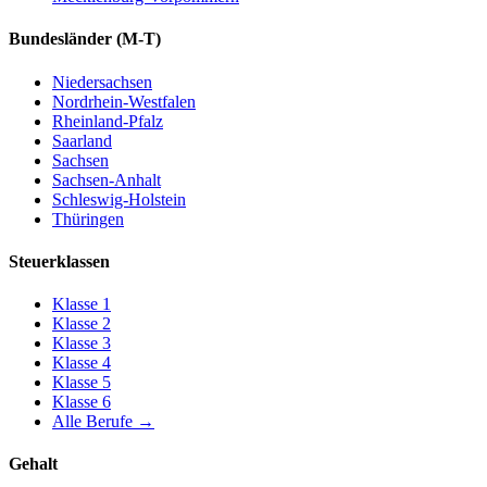
Bundesländer
(M-T)
Niedersachsen
Nordrhein-Westfalen
Rheinland-Pfalz
Saarland
Sachsen
Sachsen-Anhalt
Schleswig-Holstein
Thüringen
Steuerklassen
Klasse
1
Klasse
2
Klasse
3
Klasse
4
Klasse
5
Klasse
6
Alle Berufe
→
Gehalt