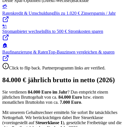
Deine Spar-Optionen (Direkt-Wechsel)
Backside
💳
Ratenkredit & Umschuldung
Bis zu 1.020 € Zinsersparnis / Jahr
🔌
Stromanbieter wechseln
Bis to 500 € Stromkosten sparen
🏠
Baufinanzierung & Raten
Top-Bauzinsen vergleichen & sparen
Click to flip back. Partnerprogramm links are verified.
84.000 € jährlich brutto in netto (2026)
Sie verdienen
84.000 Euro im Jahr
? Das entspricht einem
jährlichen Bruttogehalt von ca.
84.000
Euro
bzw. einem
monatlichen Bruttolohn von ca.
7.000
Euro
.
Mit unserem Gehaltsrechner ermitteln Sie sofort Ihr tatsächliches
Nettogehalt. Wir berücksichtigen dabei Ihre Steuerklasse
(voreingestellt auf
Steuerklasse
1
), gesetzliche Freibeträge und die