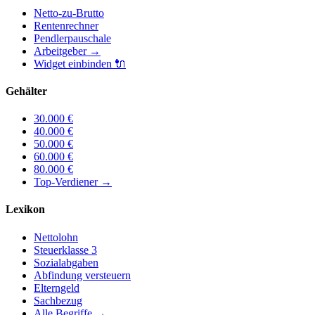
Netto-zu-Brutto
Rentenrechner
Pendlerpauschale
Arbeitgeber
→
Widget einbinden
🔌
Gehälter
30.000
€
40.000
€
50.000
€
60.000
€
80.000
€
Top-Verdiener
→
Lexikon
Nettolohn
Steuerklasse 3
Sozialabgaben
Abfindung versteuern
Elterngeld
Sachbezug
Alle Begriffe →