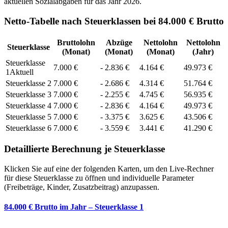
aktuellen Sozialabgaben für das Jahr
2026
.
Netto-Tabelle nach Steuerklassen bei 84.000 € Brutto
Bruttolohn
Abzüge
Nettolohn
Nettolohn
Steuerklasse
(Monat)
(Monat)
(Monat)
(Jahr)
Steuerklasse
7.000
€
-
2.836
€
4.164
€
49.973
€
1
Aktuell
Steuerklasse
2
7.000
€
-
2.686
€
4.314
€
51.764
€
Steuerklasse
3
7.000
€
-
2.255
€
4.745
€
56.935
€
Steuerklasse
4
7.000
€
-
2.836
€
4.164
€
49.973
€
Steuerklasse
5
7.000
€
-
3.375
€
3.625
€
43.506
€
Steuerklasse
6
7.000
€
-
3.559
€
3.441
€
41.290
€
Detaillierte Berechnung je Steuerklasse
Klicken Sie auf eine der folgenden Karten, um den Live-Rechner
für diese Steuerklasse zu öffnen und individuelle Parameter
(Freibeträge, Kinder, Zusatzbeitrag) anzupassen.
84.000 € Brutto im Jahr – Steuerklasse 1