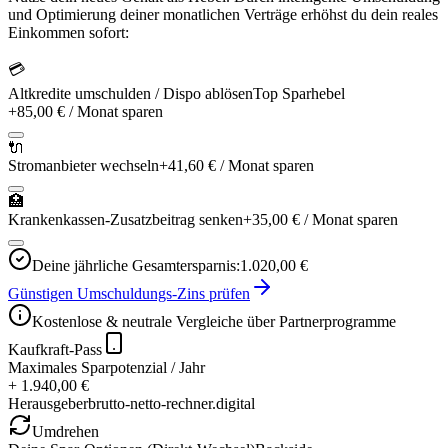
und Optimierung deiner monatlichen Verträge erhöhst du dein reales
Einkommen sofort:
💳
Altkredite umschulden / Dispo ablösen
Top Sparhebel
+
85,00 €
/ Monat sparen
🔌
Stromanbieter wechseln
+
41,60 €
/ Monat sparen
🏥
Krankenkassen-Zusatzbeitrag senken
+
35,00 €
/ Monat sparen
Deine jährliche Gesamtersparnis:
1.020,00 €
Günstigen Umschuldungs-Zins prüfen
Kostenlose & neutrale Vergleiche über Partnerprogramme
Kaufkraft-Pass
Maximales Sparpotenzial / Jahr
+ 1.940,00 €
Herausgeber
brutto-netto-rechner.digital
Umdrehen