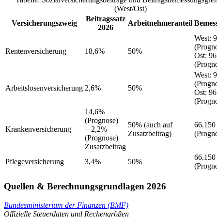
(West/Ost)
Beitragssatz
Versicherungszweig
Arbeitnehmeranteil
Bemes
2026
West
:
9
(Progn
Rentenversicherung
18,6%
50%
Ost
:
96
(Progn
West
:
9
(Progn
Arbeitslosenversicherung
2,6%
50%
Ost
:
96
(Progn
14,6%
(Prognose)
50%
(auch auf
66.150
Krankenversicherung
+ 2,2%
Zusatzbeitrag)
(Progn
(Prognose)
Zusatzbeitrag
66.150
Pflegeversicherung
3,4%
50%
(Progn
Quellen & Berechnungsgrundlagen 2026
Bundesministerium der Finanzen (BMF)
Offizielle Steuerdaten und Rechengrößen