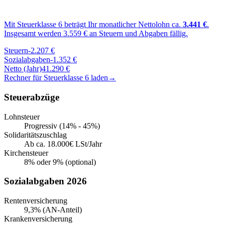
Mit Steuerklasse
6
beträgt Ihr monatlicher Nettolohn ca.
3.441
€
.
Insgesamt werden
3.559
€ an Steuern und Abgaben fällig.
Steuern
-
2.207
€
Sozialabgaben
-
1.352
€
Netto (Jahr)
41.290
€
Rechner für Steuerklasse
6
laden
→
Steuerabzüge
Lohnsteuer
Progressiv (14% - 45%)
Solidaritätszuschlag
Ab ca. 18.000€ LSt/Jahr
Kirchensteuer
8% oder 9% (optional)
Sozialabgaben 2026
Rentenversicherung
9,3% (AN-Anteil)
Krankenversicherung