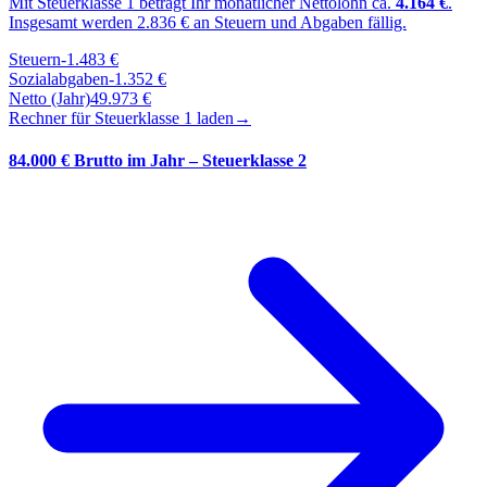
Mit Steuerklasse
1
beträgt Ihr monatlicher Nettolohn ca.
4.164
€
.
Insgesamt werden
2.836
€ an Steuern und Abgaben fällig.
Steuern
-
1.483
€
Sozialabgaben
-
1.352
€
Netto (Jahr)
49.973
€
Rechner für Steuerklasse
1
laden
→
84.000 € Brutto im Jahr – Steuerklasse 2