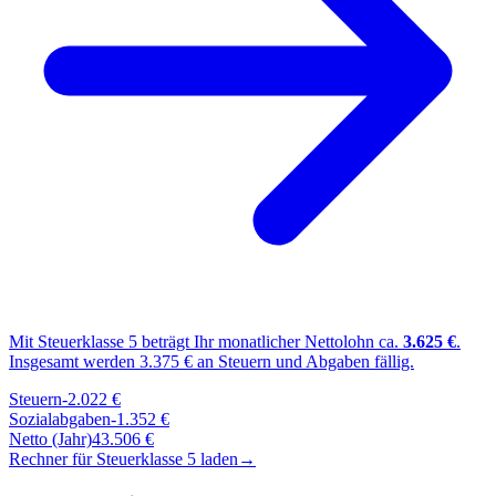
Mit Steuerklasse
5
beträgt Ihr monatlicher Nettolohn ca.
3.625
€
.
Insgesamt werden
3.375
€ an Steuern und Abgaben fällig.
Steuern
-
2.022
€
Sozialabgaben
-
1.352
€
Netto (Jahr)
43.506
€
Rechner für Steuerklasse
5
laden
→