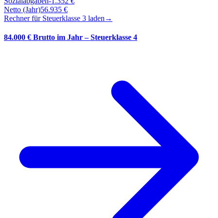
Sozialabgaben
-
1.352
€
Netto (Jahr)
56.935
€
Rechner für Steuerklasse
3
laden
→
84.000 € Brutto im Jahr – Steuerklasse 4