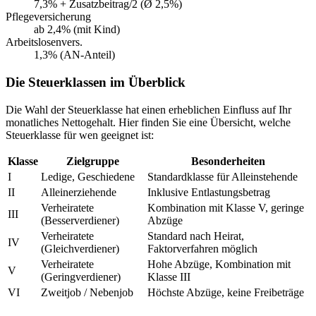
7,3% + Zusatzbeitrag/2 (Ø 2,5%)
Pflegeversicherung
ab 2,4% (mit Kind)
Arbeitslosenvers.
1,3% (AN-Anteil)
Die Steuerklassen im Überblick
Die Wahl der Steuerklasse hat einen erheblichen Einfluss auf Ihr
monatliches Nettogehalt. Hier finden Sie eine Übersicht, welche
Steuerklasse für wen geeignet ist:
Klasse
Zielgruppe
Besonderheiten
I
Ledige, Geschiedene
Standardklasse für Alleinstehende
II
Alleinerziehende
Inklusive Entlastungsbetrag
Verheiratete
Kombination mit Klasse V, geringe
III
(Besserverdiener)
Abzüge
Verheiratete
Standard nach Heirat,
IV
(Gleichverdiener)
Faktorverfahren möglich
Verheiratete
Hohe Abzüge, Kombination mit
V
(Geringverdiener)
Klasse III
VI
Zweitjob / Nebenjob
Höchste Abzüge, keine Freibeträge