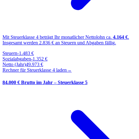
Mit Steuerklasse
4
beträgt Ihr monatlicher Nettolohn ca.
4.164
€
.
Insgesamt werden
2.836
€ an Steuern und Abgaben fällig.
Steuern
-
1.483
€
Sozialabgaben
-
1.352
€
Netto (Jahr)
49.973
€
Rechner für Steuerklasse
4
laden
→
84.000 € Brutto im Jahr – Steuerklasse 5