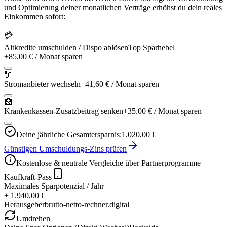
und Optimierung deiner monatlichen Verträge erhöhst du dein reales
Einkommen sofort:
💳
Altkredite umschulden / Dispo ablösen
Top Sparhebel
+
85,00 €
/ Monat sparen
🔌
Stromanbieter wechseln
+
41,60 €
/ Monat sparen
🏥
Krankenkassen-Zusatzbeitrag senken
+
35,00 €
/ Monat sparen
Deine jährliche Gesamtersparnis:
1.020,00 €
Günstigen Umschuldungs-Zins prüfen
Kostenlose & neutrale Vergleiche über Partnerprogramme
Kaufkraft-Pass
Maximales Sparpotenzial / Jahr
+ 1.940,00 €
Herausgeber
brutto-netto-rechner.digital
Umdrehen