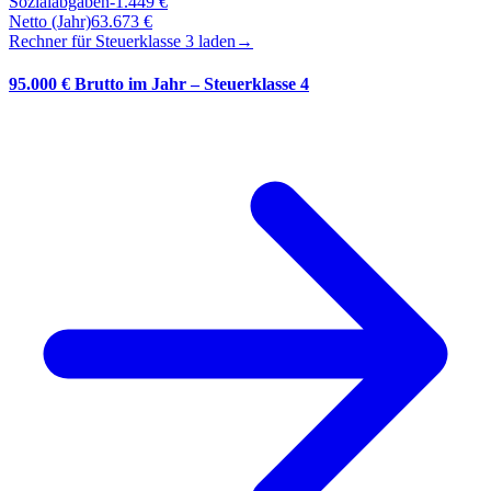
Sozialabgaben
-
1.449
€
Netto (Jahr)
63.673
€
Rechner für Steuerklasse
3
laden
→
95.000 € Brutto im Jahr – Steuerklasse 4