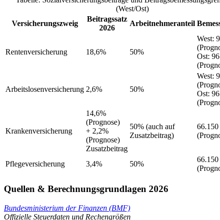
(West/Ost)
Beitragssatz
Versicherungszweig
Arbeitnehmeranteil
Bemes
2026
West
:
9
(Progn
Rentenversicherung
18,6%
50%
Ost
:
96
(Progn
West
:
9
(Progn
Arbeitslosenversicherung
2,6%
50%
Ost
:
96
(Progn
14,6%
(Prognose)
50%
(auch auf
66.150
Krankenversicherung
+ 2,2%
Zusatzbeitrag)
(Progn
(Prognose)
Zusatzbeitrag
66.150
Pflegeversicherung
3,4%
50%
(Progn
Quellen & Berechnungsgrundlagen 2026
Bundesministerium der Finanzen (BMF)
Offizielle Steuerdaten und Rechengrößen