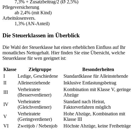
7,3% + Zusatzbeitrag/2 (Ø 2,5%)
Pflegeversicherung
ab 2,4% (mit Kind)
Arbeitslosenvers.
1,3% (AN-Anteil)
Die Steuerklassen im Überblick
Die Wahl der Steuerklasse hat einen erheblichen Einfluss auf Ihr
monatliches Nettogehalt. Hier finden Sie eine Übersicht, welche
Steuerklasse für wen geeignet ist:
Klasse
Zielgruppe
Besonderheiten
I
Ledige, Geschiedene
Standardklasse für Alleinstehende
II
Alleinerziehende
Inklusive Entlastungsbetrag
Verheiratete
Kombination mit Klasse V, geringe
III
(Besserverdiener)
Abzüge
Verheiratete
Standard nach Heirat,
IV
(Gleichverdiener)
Faktorverfahren möglich
Verheiratete
Hohe Abzüge, Kombination mit
V
(Geringverdiener)
Klasse III
VI
Zweitjob / Nebenjob
Höchste Abzüge, keine Freibeträge