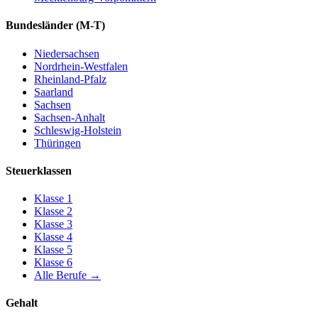
Bundesländer
(M-T)
Niedersachsen
Nordrhein-Westfalen
Rheinland-Pfalz
Saarland
Sachsen
Sachsen-Anhalt
Schleswig-Holstein
Thüringen
Steuerklassen
Klasse
1
Klasse
2
Klasse
3
Klasse
4
Klasse
5
Klasse
6
Alle Berufe
→
Gehalt