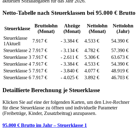
aktuellen Sozialabgaben für das Jahr
2026
.
Netto-Tabelle nach Steuerklassen bei 95.000 € Brutto
Bruttolohn
Abzüge
Nettolohn
Nettolohn
Steuerklasse
(Monat)
(Monat)
(Monat)
(Jahr)
Steuerklasse
7.917
€
-
3.384
€
4.533
€
54.390
€
1
Aktuell
Steuerklasse
2
7.917
€
-
3.134
€
4.782
€
57.390
€
Steuerklasse
3
7.917
€
-
2.611
€
5.306
€
63.673
€
Steuerklasse
4
7.917
€
-
3.384
€
4.533
€
54.390
€
Steuerklasse
5
7.917
€
-
3.840
€
4.077
€
48.919
€
Steuerklasse
6
7.917
€
-
4.025
€
3.892
€
46.703
€
Detaillierte Berechnung je Steuerklasse
Klicken Sie auf eine der folgenden Karten, um den Live-Rechner
für diese Steuerklasse zu öffnen und individuelle Parameter
(Freibeträge, Kinder, Zusatzbeitrag) anzupassen.
95.000 € Brutto im Jahr – Steuerklasse 1