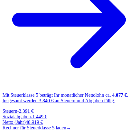
Mit Steuerklasse
5
beträgt Ihr monatlicher Nettolohn ca.
4.077
€
.
Insgesamt werden
3.840
€ an Steuern und Abgaben fällig.
Steuern
-
2.391
€
Sozialabgaben
-
1.449
€
Netto (Jahr)
48.919
€
Rechner für Steuerklasse
5
laden
→