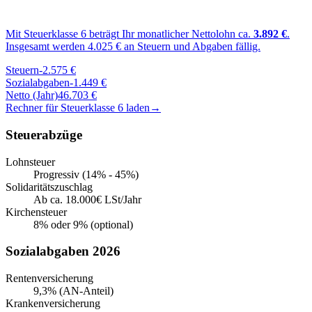
Mit Steuerklasse
6
beträgt Ihr monatlicher Nettolohn ca.
3.892
€
.
Insgesamt werden
4.025
€ an Steuern und Abgaben fällig.
Steuern
-
2.575
€
Sozialabgaben
-
1.449
€
Netto (Jahr)
46.703
€
Rechner für Steuerklasse
6
laden
→
Steuerabzüge
Lohnsteuer
Progressiv (14% - 45%)
Solidaritätszuschlag
Ab ca. 18.000€ LSt/Jahr
Kirchensteuer
8% oder 9% (optional)
Sozialabgaben 2026
Rentenversicherung
9,3% (AN-Anteil)
Krankenversicherung