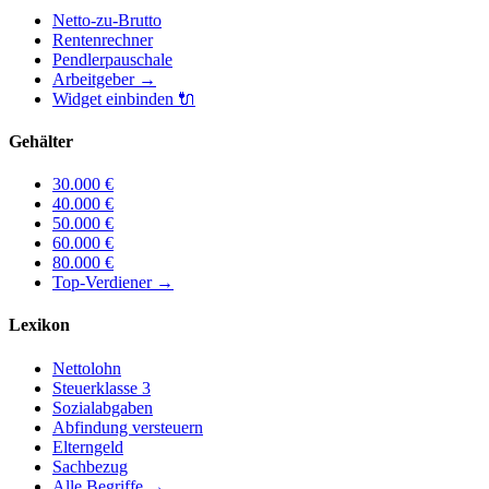
Netto-zu-Brutto
Rentenrechner
Pendlerpauschale
Arbeitgeber
→
Widget einbinden
🔌
Gehälter
30.000
€
40.000
€
50.000
€
60.000
€
80.000
€
Top-Verdiener
→
Lexikon
Nettolohn
Steuerklasse 3
Sozialabgaben
Abfindung versteuern
Elterngeld
Sachbezug
Alle Begriffe →