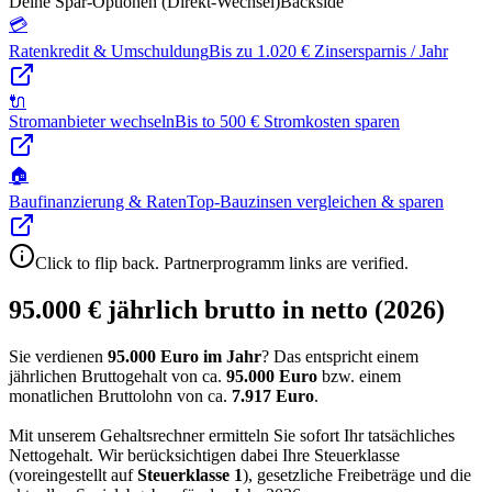
Deine Spar-Optionen (Direkt-Wechsel)
Backside
💳
Ratenkredit & Umschuldung
Bis zu 1.020 € Zinsersparnis / Jahr
🔌
Stromanbieter wechseln
Bis to 500 € Stromkosten sparen
🏠
Baufinanzierung & Raten
Top-Bauzinsen vergleichen & sparen
Click to flip back. Partnerprogramm links are verified.
95.000 € jährlich brutto in netto (2026)
Sie verdienen
95.000 Euro im Jahr
? Das entspricht einem
jährlichen Bruttogehalt von ca.
95.000
Euro
bzw. einem
monatlichen Bruttolohn von ca.
7.917
Euro
.
Mit unserem Gehaltsrechner ermitteln Sie sofort Ihr tatsächliches
Nettogehalt. Wir berücksichtigen dabei Ihre Steuerklasse
(voreingestellt auf
Steuerklasse
1
), gesetzliche Freibeträge und die