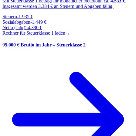
Mit Steuerklasse
1
beträgt Ihr monatlicher Nettolohn ca.
4.533
€
.
Insgesamt werden
3.384
€ an Steuern und Abgaben fällig.
Steuern
-
1.935
€
Sozialabgaben
-
1.449
€
Netto (Jahr)
54.390
€
Rechner für Steuerklasse
1
laden
→
95.000 € Brutto im Jahr – Steuerklasse 2