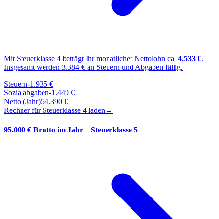
Mit Steuerklasse
4
beträgt Ihr monatlicher Nettolohn ca.
4.533
€
.
Insgesamt werden
3.384
€ an Steuern und Abgaben fällig.
Steuern
-
1.935
€
Sozialabgaben
-
1.449
€
Netto (Jahr)
54.390
€
Rechner für Steuerklasse
4
laden
→
95.000 € Brutto im Jahr – Steuerklasse 5