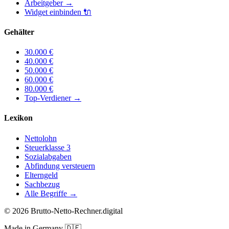
Arbeitgeber
→
Widget einbinden
🔌
Gehälter
30.000
€
40.000
€
50.000
€
60.000
€
80.000
€
Top-Verdiener
→
Lexikon
Nettolohn
Steuerklasse 3
Sozialabgaben
Abfindung versteuern
Elterngeld
Sachbezug
Alle Begriffe →
©
2026
Brutto-Netto-Rechner.digital
Made in Germany
🇩🇪