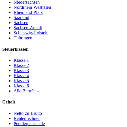
Niedersachsen
Nordrhein-Westfalen
Rheinland-Pfalz
Saarland
Sachsen
Sachsen-Anhalt
Schleswig-Holstein
Thüringen
Steuerklassen
Klasse
1
Klasse
2
Klasse
3
Klasse
4
Klasse
5
Klasse
6
Alle Berufe
→
Gehalt
Netto-zu-Brutto
Rentenrechner
Pendlerpauschale