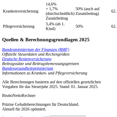
14,6%
+ 1,7%
50%
(auch auf
Krankenversicherung
62.
(durchschnittlich)
Zusatzbeitrag)
Zusatzbeitrag
3,4% (ab 1.
Pflegeversicherung
50%
62.
Kind)
Quellen & Berechnungsgrundlagen 2025
Bundesministerium der Finanzen (BMF)
Offizielle Steuerdaten und Rechengrößen
Deutsche Rentenversicherung
Beitragssätze und Beitragsbemessungsgrenzen
Bundesgesundheitsministerium
Informationen zu Kranken- und Pflegeversicherung
Alle Berechnungen basieren auf den offiziellen gesetzlichen
Vorgaben für das Steuerjahr 2025. Stand: 01. Januar 2025.
Brutto
Netto
Rechner
Präzise Gehaltsberechnungen für Deutschland.
Aktuell für 2026 optimiert.