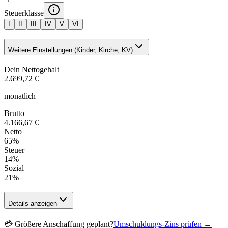
Steuerklasse
I
II
III
IV
V
VI
Weitere Einstellungen (Kinder, Kirche, KV)
Dein Nettogehalt
2.699,72 €
monatlich
Brutto
4.166,67 €
Netto
65
%
Steuer
14
%
Sozial
21
%
Details anzeigen
💳
Größere Anschaffung geplant?
Umschuldungs-Zins prüfen →