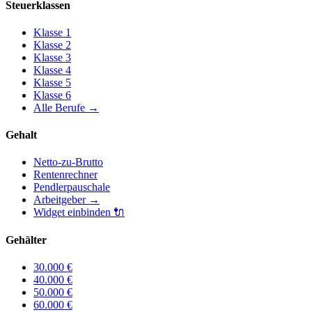
Steuerklassen
Klasse
1
Klasse
2
Klasse
3
Klasse
4
Klasse
5
Klasse
6
Alle Berufe
→
Gehalt
Netto-zu-Brutto
Rentenrechner
Pendlerpauschale
Arbeitgeber
→
Widget einbinden
🔌
Gehälter
30.000
€
40.000
€
50.000
€
60.000
€