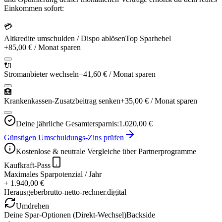
Einkommen sofort:
💳
Altkredite umschulden / Dispo ablösen
Top Sparhebel
+
85,00 €
/ Monat sparen
🔌
Stromanbieter wechseln
+
41,60 €
/ Monat sparen
🏥
Krankenkassen-Zusatzbeitrag senken
+
35,00 €
/ Monat sparen
Deine jährliche Gesamtersparnis:
1.020,00 €
Günstigen Umschuldungs-Zins prüfen
Kostenlose & neutrale Vergleiche über Partnerprogramme
Kaufkraft-Pass
Maximales Sparpotenzial / Jahr
+ 1.940,00 €
Herausgeber
brutto-netto-rechner.digital
Umdrehen
Deine Spar-Optionen (Direkt-Wechsel)
Backside