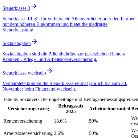
Steuerklasse 3
Steuerklasse III gilt für verheiratete Alleinverdiener oder den Partner
mit dem höheren Einkommen und bietet die niedrigste
Steuerbelastung.
Sozialabgaben
Sozialabgaben sind die Pflichtbeiträge zur gesetzlichen Renten-,
Kranken-, Pflege- und Arbeitslosenversicherung.
Steuerklasse wechseln
Verheiratete können die Steuerklasse einmal jährlich bis zum 30.
November beim Finanzamt wechseln.
Tabelle: Sozialversicherungsbeiträge und Beitragsbemessungsgrenze
Beitragssatz
Versicherungszweig
Arbeitnehmeranteil
Be
2025
We
Rentenversicherung
18,6%
50%
Ost
We
Arbeitslosenversicherung
2,6%
50%
Ost