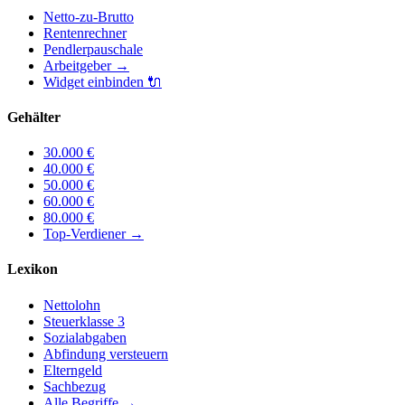
Netto-zu-Brutto
Rentenrechner
Pendlerpauschale
Arbeitgeber
→
Widget einbinden
🔌
Gehälter
30.000
€
40.000
€
50.000
€
60.000
€
80.000
€
Top-Verdiener
→
Lexikon
Nettolohn
Steuerklasse 3
Sozialabgaben
Abfindung versteuern
Elterngeld
Sachbezug
Alle Begriffe →