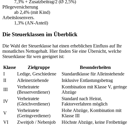
7,3% + Zusatzbeitrag/2 (Ø 2,5%)
Pflegeversicherung
ab 2,4% (mit Kind)
Arbeitslosenvers.
1,3% (AN-Anteil)
Die Steuerklassen im Überblick
Die Wahl der Steuerklasse hat einen erheblichen Einfluss auf Ihr
monatliches Nettogehalt. Hier finden Sie eine Übersicht, welche
Steuerklasse für wen geeignet ist:
Klasse
Zielgruppe
Besonderheiten
I
Ledige, Geschiedene
Standardklasse für Alleinstehende
II
Alleinerziehende
Inklusive Entlastungsbetrag
Verheiratete
Kombination mit Klasse V, geringe
III
(Besserverdiener)
Abzüge
Verheiratete
Standard nach Heirat,
IV
(Gleichverdiener)
Faktorverfahren möglich
Verheiratete
Hohe Abzüge, Kombination mit
V
(Geringverdiener)
Klasse III
VI
Zweitjob / Nebenjob
Höchste Abzüge, keine Freibeträge