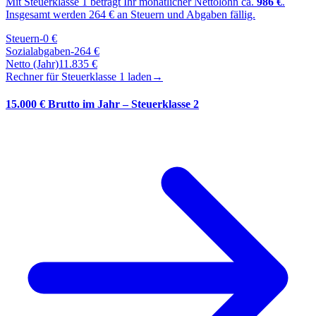
Mit Steuerklasse
1
beträgt Ihr monatlicher Nettolohn ca.
986
€
.
Insgesamt werden
264
€ an Steuern und Abgaben fällig.
Steuern
-
0
€
Sozialabgaben
-
264
€
Netto (Jahr)
11.835
€
Rechner für Steuerklasse
1
laden
→
15.000 € Brutto im Jahr – Steuerklasse 2