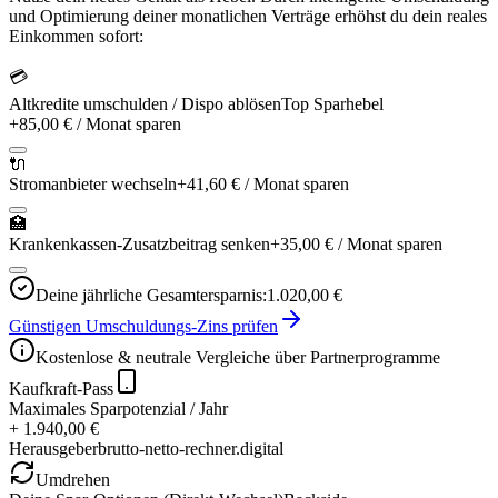
und Optimierung deiner monatlichen Verträge erhöhst du dein reales
Einkommen sofort:
💳
Altkredite umschulden / Dispo ablösen
Top Sparhebel
+
85,00 €
/ Monat sparen
🔌
Stromanbieter wechseln
+
41,60 €
/ Monat sparen
🏥
Krankenkassen-Zusatzbeitrag senken
+
35,00 €
/ Monat sparen
Deine jährliche Gesamtersparnis:
1.020,00 €
Günstigen Umschuldungs-Zins prüfen
Kostenlose & neutrale Vergleiche über Partnerprogramme
Kaufkraft-Pass
Maximales Sparpotenzial / Jahr
+ 1.940,00 €
Herausgeber
brutto-netto-rechner.digital
Umdrehen