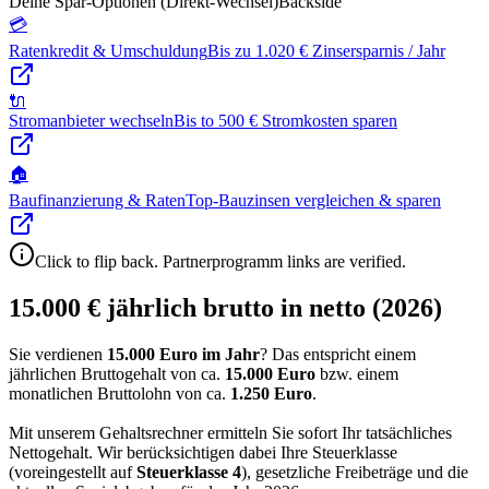
Deine Spar-Optionen (Direkt-Wechsel)
Backside
💳
Ratenkredit & Umschuldung
Bis zu 1.020 € Zinsersparnis / Jahr
🔌
Stromanbieter wechseln
Bis to 500 € Stromkosten sparen
🏠
Baufinanzierung & Raten
Top-Bauzinsen vergleichen & sparen
Click to flip back. Partnerprogramm links are verified.
15.000 € jährlich brutto in netto (2026)
Sie verdienen
15.000 Euro im Jahr
? Das entspricht einem
jährlichen Bruttogehalt von ca.
15.000
Euro
bzw. einem
monatlichen Bruttolohn von ca.
1.250
Euro
.
Mit unserem Gehaltsrechner ermitteln Sie sofort Ihr tatsächliches
Nettogehalt. Wir berücksichtigen dabei Ihre Steuerklasse
(voreingestellt auf
Steuerklasse
4
), gesetzliche Freibeträge und die