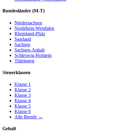
Bundesländer
(M-T)
Niedersachsen
Nordrhein-Westfalen
Rheinland-Pfalz
Saarland
Sachsen
Sachsen-Anhalt
Schleswig-Holstein
Thüringen
Steuerklassen
Klasse
1
Klasse
2
Klasse
3
Klasse
4
Klasse
5
Klasse
6
Alle Berufe
→
Gehalt