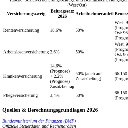
(West/Ost)
Beitragssatz
Versicherungszweig
Arbeitnehmeranteil
Bemes
2026
West
:
9
(Progn
Rentenversicherung
18,6%
50%
Ost
:
96
(Progn
West
:
9
(Progn
Arbeitslosenversicherung
2,6%
50%
Ost
:
96
(Progn
14,6%
(Prognose)
50%
(auch auf
66.150
Krankenversicherung
+ 2,2%
Zusatzbeitrag)
(Progn
(Prognose)
Zusatzbeitrag
66.150
Pflegeversicherung
3,4%
50%
(Progn
Quellen & Berechnungsgrundlagen 2026
Bundesministerium der Finanzen (BMF)
Offizielle Steuerdaten und Rechengrößen