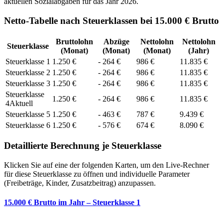
aktuellen Sozialabgaben für das Jahr
2026
.
Netto-Tabelle nach Steuerklassen bei 15.000 € Brutto
Bruttolohn
Abzüge
Nettolohn
Nettolohn
Steuerklasse
(Monat)
(Monat)
(Monat)
(Jahr)
Steuerklasse
1
1.250
€
-
264
€
986
€
11.835
€
Steuerklasse
2
1.250
€
-
264
€
986
€
11.835
€
Steuerklasse
3
1.250
€
-
264
€
986
€
11.835
€
Steuerklasse
1.250
€
-
264
€
986
€
11.835
€
4
Aktuell
Steuerklasse
5
1.250
€
-
463
€
787
€
9.439
€
Steuerklasse
6
1.250
€
-
576
€
674
€
8.090
€
Detaillierte Berechnung je Steuerklasse
Klicken Sie auf eine der folgenden Karten, um den Live-Rechner
für diese Steuerklasse zu öffnen und individuelle Parameter
(Freibeträge, Kinder, Zusatzbeitrag) anzupassen.
15.000 € Brutto im Jahr – Steuerklasse 1