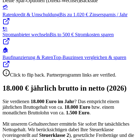
Deine Spar-Optionen (Direkt-Wechsel)
Backside
💳
Ratenkredit & Umschuldung
Bis zu 1.020 € Zinsersparnis / Jahr
🔌
Stromanbieter wechseln
Bis to 500 € Stromkosten sparen
🏠
Baufinanzierung & Raten
Top-Bauzinsen vergleichen & sparen
Click to flip back. Partnerprogramm links are verified.
18.000 € jährlich brutto in netto (2026)
Sie verdienen
18.000 Euro im Jahr
? Das entspricht einem
jährlichen Bruttogehalt von ca.
18.000
Euro
bzw. einem
monatlichen Bruttolohn von ca.
1.500
Euro
.
Mit unserem Gehaltsrechner ermitteln Sie sofort Ihr tatsächliches
Nettogehalt. Wir berücksichtigen dabei Ihre Steuerklasse
(voreingestellt auf
Steuerklasse
2
), gesetzliche Freibeträge und die