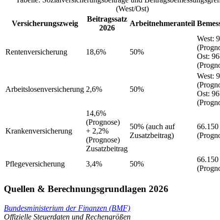
(West/Ost)
Beitragssatz
Versicherungszweig
Arbeitnehmeranteil
Bemes
2026
West
:
9
(Progn
Rentenversicherung
18,6%
50%
Ost
:
96
(Progn
West
:
9
(Progn
Arbeitslosenversicherung
2,6%
50%
Ost
:
96
(Progn
14,6%
(Prognose)
50%
(auch auf
66.150
Krankenversicherung
+ 2,2%
Zusatzbeitrag)
(Progn
(Prognose)
Zusatzbeitrag
66.150
Pflegeversicherung
3,4%
50%
(Progn
Quellen & Berechnungsgrundlagen 2026
Bundesministerium der Finanzen (BMF)
Offizielle Steuerdaten und Rechengrößen