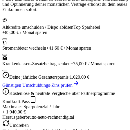
und Optimierung deiner monatlichen Verträge erhöhst du dein reales
Einkommen sofort:
💳
Altkredite umschulden / Dispo ablösen
Top Sparhebel
+
85,00 €
/ Monat sparen
🔌
Stromanbieter wechseln
+
41,60 €
/ Monat sparen
🏥
Krankenkassen-Zusatzbeitrag senken
+
35,00 €
/ Monat sparen
Deine jährliche Gesamtersparnis:
1.020,00 €
Günstigen Umschuldungs-Zins prüfen
Kostenlose & neutrale Vergleiche über Partnerprogramme
Kaufkraft-Pass
Maximales Sparpotenzial / Jahr
+ 1.940,00 €
Herausgeber
brutto-netto-rechner.digital
Umdrehen