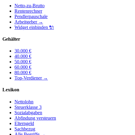
Netto-zu-Brutto
Rentenrechner
Pendlerpauschale
Arbeitgeber
→
Widget einbinden
🔌
Gehälter
30.000
€
40.000
€
50.000
€
60.000
€
80.000
€
Top-Verdiener
→
Lexikon
Nettolohn
Steuerklasse 3
Sozialabgaben
Abfindung versteuern
Elterngeld
Sachbezug
Alle Begriffe →