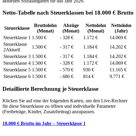
aktuellen Sozialabgaben für das Jahr
2026
.
Netto-Tabelle nach Steuerklassen bei 18.000 € Brutto
Bruttolohn
Abzüge
Nettolohn
Nettolohn
Steuerklasse
(Monat)
(Monat)
(Monat)
(Jahr)
Steuerklasse
1
1.500
€
-
328
€
1.172
€
14.069
€
Steuerklasse
1.500
€
-
317
€
1.184
€
14.202
€
2
Aktuell
Steuerklasse
3
1.500
€
-
317
€
1.184
€
14.202
€
Steuerklasse
4
1.500
€
-
328
€
1.172
€
14.069
€
Steuerklasse
5
1.500
€
-
570
€
930
€
11.165
€
Steuerklasse
6
1.500
€
-
686
€
814
€
9.771
€
Detaillierte Berechnung je Steuerklasse
Klicken Sie auf eine der folgenden Karten, um den Live-Rechner
für diese Steuerklasse zu öffnen und individuelle Parameter
(Freibeträge, Kinder, Zusatzbeitrag) anzupassen.
18.000 € Brutto im Jahr – Steuerklasse 1