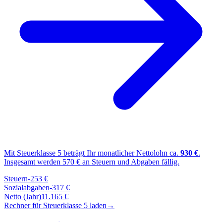
Mit Steuerklasse
5
beträgt Ihr monatlicher Nettolohn ca.
930
€
.
Insgesamt werden
570
€ an Steuern und Abgaben fällig.
Steuern
-
253
€
Sozialabgaben
-
317
€
Netto (Jahr)
11.165
€
Rechner für Steuerklasse
5
laden
→