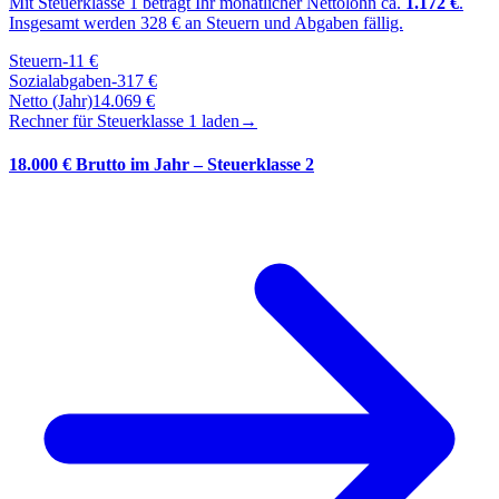
Mit Steuerklasse
1
beträgt Ihr monatlicher Nettolohn ca.
1.172
€
.
Insgesamt werden
328
€ an Steuern und Abgaben fällig.
Steuern
-
11
€
Sozialabgaben
-
317
€
Netto (Jahr)
14.069
€
Rechner für Steuerklasse
1
laden
→
18.000 € Brutto im Jahr – Steuerklasse 2