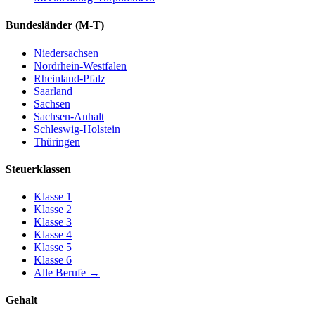
Bundesländer
(M-T)
Niedersachsen
Nordrhein-Westfalen
Rheinland-Pfalz
Saarland
Sachsen
Sachsen-Anhalt
Schleswig-Holstein
Thüringen
Steuerklassen
Klasse
1
Klasse
2
Klasse
3
Klasse
4
Klasse
5
Klasse
6
Alle Berufe
→
Gehalt