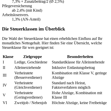
7,3% + Zusatzbeitrag/2 (Ø 2,5%)
Pflegeversicherung
ab 2,4% (mit Kind)
Arbeitslosenvers.
1,3% (AN-Anteil)
Die Steuerklassen im Überblick
Die Wahl der Steuerklasse hat einen erheblichen Einfluss auf Ihr
monatliches Nettogehalt. Hier finden Sie eine Übersicht, welche
Steuerklasse für wen geeignet ist:
Klasse
Zielgruppe
Besonderheiten
I
Ledige, Geschiedene
Standardklasse für Alleinstehende
II
Alleinerziehende
Inklusive Entlastungsbetrag
Verheiratete
Kombination mit Klasse V, geringe
III
(Besserverdiener)
Abzüge
Verheiratete
Standard nach Heirat,
IV
(Gleichverdiener)
Faktorverfahren möglich
Verheiratete
Hohe Abzüge, Kombination mit
V
(Geringverdiener)
Klasse III
VI
Zweitjob / Nebenjob
Höchste Abzüge, keine Freibeträge