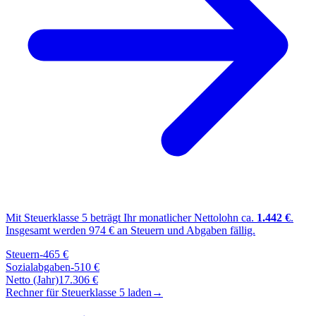
Mit Steuerklasse
5
beträgt Ihr monatlicher Nettolohn ca.
1.442
€
.
Insgesamt werden
974
€ an Steuern und Abgaben fällig.
Steuern
-
465
€
Sozialabgaben
-
510
€
Netto (Jahr)
17.306
€
Rechner für Steuerklasse
5
laden
→