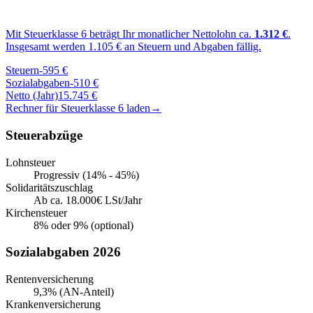
Mit Steuerklasse
6
beträgt Ihr monatlicher Nettolohn ca.
1.312
€
.
Insgesamt werden
1.105
€ an Steuern und Abgaben fällig.
Steuern
-
595
€
Sozialabgaben
-
510
€
Netto (Jahr)
15.745
€
Rechner für Steuerklasse
6
laden
→
Steuerabzüge
Lohnsteuer
Progressiv (14% - 45%)
Solidaritätszuschlag
Ab ca. 18.000€ LSt/Jahr
Kirchensteuer
8% oder 9% (optional)
Sozialabgaben 2026
Rentenversicherung
9,3% (AN-Anteil)
Krankenversicherung