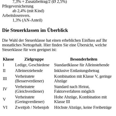
7,3% + Zusatzbeitrag/2 (Ø 2,5%)
Pflegeversicherung
ab 2,4% (mit Kind)
Arbeitslosenvers.
1,3% (AN-Anteil)
Die Steuerklassen im Überblick
Die Wahl der Steuerklasse hat einen erheblichen Einfluss auf Ihr
monatliches Nettogehalt. Hier finden Sie eine Übersicht, welche
Steuerklasse für wen geeignet ist:
Klasse
Zielgruppe
Besonderheiten
I
Ledige, Geschiedene
Standardklasse für Alleinstehende
II
Alleinerziehende
Inklusive Entlastungsbetrag
Verheiratete
Kombination mit Klasse V, geringe
III
(Besserverdiener)
Abzüge
Verheiratete
Standard nach Heirat,
IV
(Gleichverdiener)
Faktorverfahren möglich
Verheiratete
Hohe Abzüge, Kombination mit
V
(Geringverdiener)
Klasse III
VI
Zweitjob / Nebenjob
Höchste Abzüge, keine Freibeträge