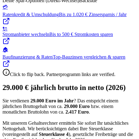
Deine Spar-Optionen (Direkt-Wechsel)
Backside
💳
Ratenkredit & Umschuldung
Bis zu 1.020 € Zinsersparnis / Jahr
🔌
Stromanbieter wechseln
Bis to 500 € Stromkosten sparen
🏠
Baufinanzierung & Raten
Top-Bauzinsen vergleichen & sparen
Click to flip back. Partnerprogramm links are verified.
29.000 € jährlich brutto in netto (2026)
Sie verdienen
29.000 Euro im Jahr
? Das entspricht einem
jährlichen Bruttogehalt von ca.
29.000
Euro
bzw. einem
monatlichen Bruttolohn von ca.
2.417
Euro
.
Mit unserem Gehaltsrechner ermitteln Sie sofort Ihr tatsächliches
Nettogehalt. Wir berücksichtigen dabei Ihre Steuerklasse
(voreingestellt auf
Steuerklasse
4
), gesetzliche Freibeträge und die