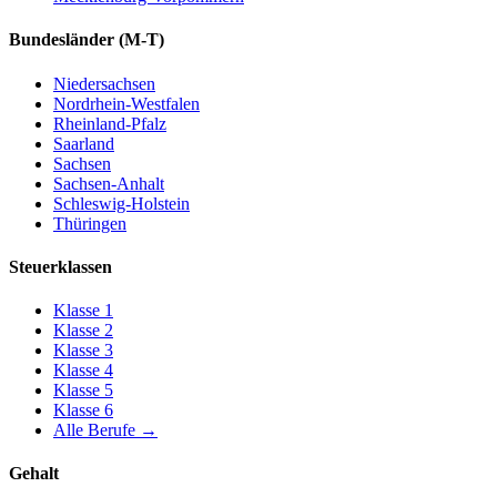
Bundesländer
(M-T)
Niedersachsen
Nordrhein-Westfalen
Rheinland-Pfalz
Saarland
Sachsen
Sachsen-Anhalt
Schleswig-Holstein
Thüringen
Steuerklassen
Klasse
1
Klasse
2
Klasse
3
Klasse
4
Klasse
5
Klasse
6
Alle Berufe
→
Gehalt