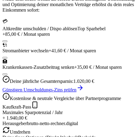
und Optimierung deiner monatlichen Verträge erhöhst du dein reales
Einkommen sofort:
💳
Altkredite umschulden / Dispo ablösen
Top Sparhebel
+
85,00 €
/ Monat sparen
🔌
Stromanbieter wechseln
+
41,60 €
/ Monat sparen
🏥
Krankenkassen-Zusatzbeitrag senken
+
35,00 €
/ Monat sparen
Deine jährliche Gesamtersparnis:
1.020,00 €
Günstigen Umschuldungs-Zins prüfen
Kostenlose & neutrale Vergleiche über Partnerprogramme
Kaufkraft-Pass
Maximales Sparpotenzial / Jahr
+ 1.940,00 €
Herausgeber
brutto-netto-rechner.digital
Umdrehen