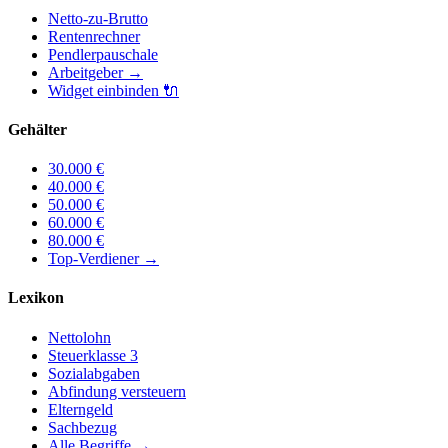
Netto-zu-Brutto
Rentenrechner
Pendlerpauschale
Arbeitgeber
→
Widget einbinden
🔌
Gehälter
30.000
€
40.000
€
50.000
€
60.000
€
80.000
€
Top-Verdiener
→
Lexikon
Nettolohn
Steuerklasse 3
Sozialabgaben
Abfindung versteuern
Elterngeld
Sachbezug
Alle Begriffe →