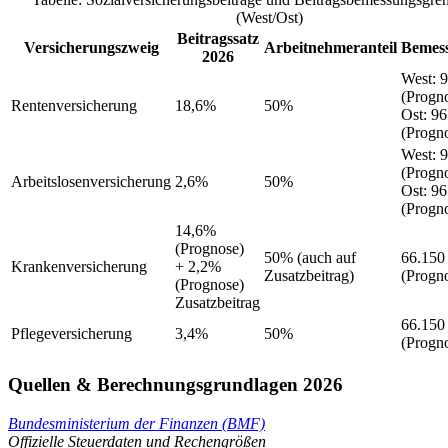
(West/Ost)
Beitragssatz
Versicherungszweig
Arbeitnehmeranteil
Bemes
2026
West
:
9
(Progn
Rentenversicherung
18,6%
50%
Ost
:
96
(Progn
West
:
9
(Progn
Arbeitslosenversicherung
2,6%
50%
Ost
:
96
(Progn
14,6%
(Prognose)
50%
(auch auf
66.150
Krankenversicherung
+ 2,2%
Zusatzbeitrag)
(Progn
(Prognose)
Zusatzbeitrag
66.150
Pflegeversicherung
3,4%
50%
(Progn
Quellen & Berechnungsgrundlagen 2026
Bundesministerium der Finanzen (BMF)
Offizielle Steuerdaten und Rechengrößen