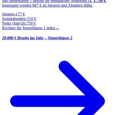
Mit Steuerklasse
1
beträgt Ihr monatlicher Nettolohn ca.
1.730
€
.
Insgesamt werden
687
€ an Steuern und Abgaben fällig.
Steuern
-
177
€
Sozialabgaben
-
510
€
Netto (Jahr)
20.759
€
Rechner für Steuerklasse
1
laden
→
29.000 € Brutto im Jahr – Steuerklasse 2