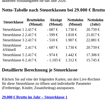
aktuellen Sozialabgaben für das Jahr
2026
.
Netto-Tabelle nach Steuerklassen bei 29.000 € Brutto
Bruttolohn
Abzüge
Nettolohn
Nettolohn
Steuerklasse
(Monat)
(Monat)
(Monat)
(Jahr)
Steuerklasse
1
2.417
€
-
687
€
1.730
€
20.759
€
Steuerklasse
2
2.417
€
-
599
€
1.818
€
21.817
€
Steuerklasse
3
2.417
€
-
510
€
1.907
€
22.881
€
Steuerklasse
2.417
€
-
687
€
1.730
€
20.759
€
4
Aktuell
Steuerklasse
5
2.417
€
-
974
€
1.442
€
17.306
€
Steuerklasse
6
2.417
€
-
1.105
€
1.312
€
15.745
€
Detaillierte Berechnung je Steuerklasse
Klicken Sie auf eine der folgenden Karten, um den Live-Rechner
für diese Steuerklasse zu öffnen und individuelle Parameter
(Freibeträge, Kinder, Zusatzbeitrag) anzupassen.
29.000 € Brutto im Jahr – Steuerklasse 1