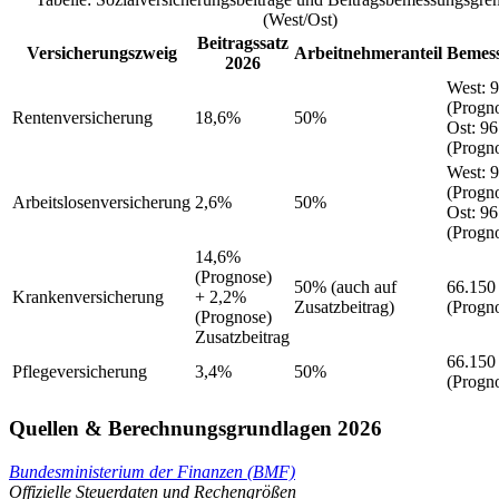
(West/Ost)
Beitragssatz
Versicherungszweig
Arbeitnehmeranteil
Bemes
2026
West
:
9
(Progn
Rentenversicherung
18,6%
50%
Ost
:
96
(Progn
West
:
9
(Progn
Arbeitslosenversicherung
2,6%
50%
Ost
:
96
(Progn
14,6%
(Prognose)
50%
(auch auf
66.150
Krankenversicherung
+ 2,2%
Zusatzbeitrag)
(Progn
(Prognose)
Zusatzbeitrag
66.150
Pflegeversicherung
3,4%
50%
(Progn
Quellen & Berechnungsgrundlagen 2026
Bundesministerium der Finanzen (BMF)
Offizielle Steuerdaten und Rechengrößen