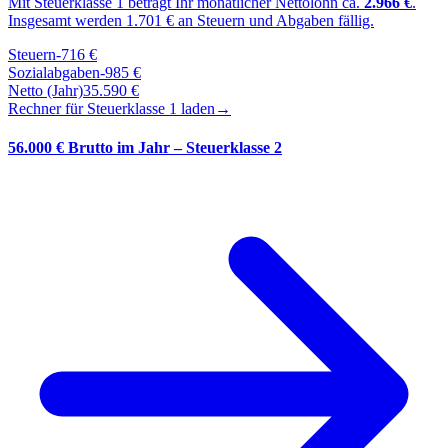
Mit Steuerklasse
1
beträgt Ihr monatlicher Nettolohn ca.
2.966
€
.
Insgesamt werden
1.701
€ an Steuern und Abgaben fällig.
Steuern
-
716
€
Sozialabgaben
-
985
€
Netto (Jahr)
35.590
€
Rechner für Steuerklasse
1
laden
→
56.000 € Brutto im Jahr – Steuerklasse 2