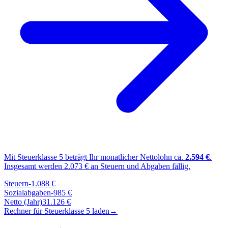
Mit Steuerklasse
5
beträgt Ihr monatlicher Nettolohn ca.
2.594
€
.
Insgesamt werden
2.073
€ an Steuern und Abgaben fällig.
Steuern
-
1.088
€
Sozialabgaben
-
985
€
Netto (Jahr)
31.126
€
Rechner für Steuerklasse
5
laden
→