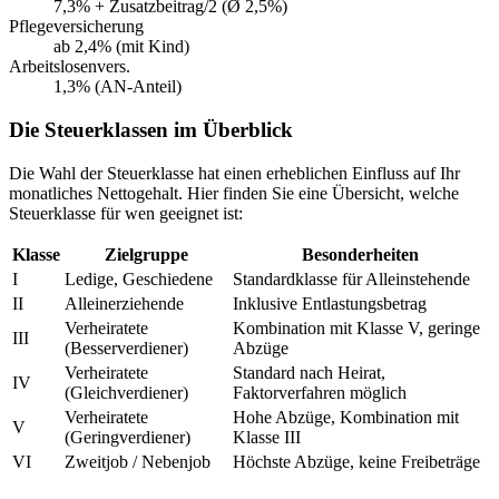
7,3% + Zusatzbeitrag/2 (Ø 2,5%)
Pflegeversicherung
ab 2,4% (mit Kind)
Arbeitslosenvers.
1,3% (AN-Anteil)
Die Steuerklassen im Überblick
Die Wahl der Steuerklasse hat einen erheblichen Einfluss auf Ihr
monatliches Nettogehalt. Hier finden Sie eine Übersicht, welche
Steuerklasse für wen geeignet ist:
Klasse
Zielgruppe
Besonderheiten
I
Ledige, Geschiedene
Standardklasse für Alleinstehende
II
Alleinerziehende
Inklusive Entlastungsbetrag
Verheiratete
Kombination mit Klasse V, geringe
III
(Besserverdiener)
Abzüge
Verheiratete
Standard nach Heirat,
IV
(Gleichverdiener)
Faktorverfahren möglich
Verheiratete
Hohe Abzüge, Kombination mit
V
(Geringverdiener)
Klasse III
VI
Zweitjob / Nebenjob
Höchste Abzüge, keine Freibeträge