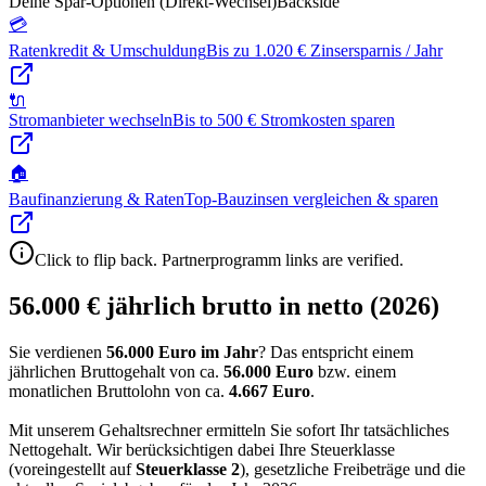
Deine Spar-Optionen (Direkt-Wechsel)
Backside
💳
Ratenkredit & Umschuldung
Bis zu 1.020 € Zinsersparnis / Jahr
🔌
Stromanbieter wechseln
Bis to 500 € Stromkosten sparen
🏠
Baufinanzierung & Raten
Top-Bauzinsen vergleichen & sparen
Click to flip back. Partnerprogramm links are verified.
56.000 € jährlich brutto in netto (2026)
Sie verdienen
56.000 Euro im Jahr
? Das entspricht einem
jährlichen Bruttogehalt von ca.
56.000
Euro
bzw. einem
monatlichen Bruttolohn von ca.
4.667
Euro
.
Mit unserem Gehaltsrechner ermitteln Sie sofort Ihr tatsächliches
Nettogehalt. Wir berücksichtigen dabei Ihre Steuerklasse
(voreingestellt auf
Steuerklasse
2
), gesetzliche Freibeträge und die