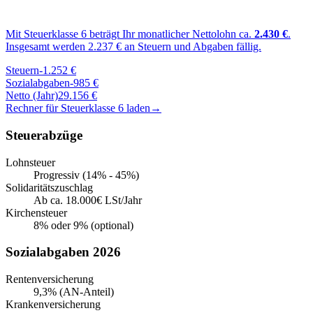
Mit Steuerklasse
6
beträgt Ihr monatlicher Nettolohn ca.
2.430
€
.
Insgesamt werden
2.237
€ an Steuern und Abgaben fällig.
Steuern
-
1.252
€
Sozialabgaben
-
985
€
Netto (Jahr)
29.156
€
Rechner für Steuerklasse
6
laden
→
Steuerabzüge
Lohnsteuer
Progressiv (14% - 45%)
Solidaritätszuschlag
Ab ca. 18.000€ LSt/Jahr
Kirchensteuer
8% oder 9% (optional)
Sozialabgaben 2026
Rentenversicherung
9,3% (AN-Anteil)
Krankenversicherung