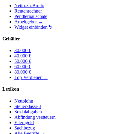
Netto-zu-Brutto
Rentenrechner
Pendlerpauschale
Arbeitgeber
→
Widget einbinden
🔌
Gehälter
30.000
€
40.000
€
50.000
€
60.000
€
80.000
€
Top-Verdiener
→
Lexikon
Nettolohn
Steuerklasse 3
Sozialabgaben
Abfindung versteuern
Elterngeld
Sachbezug
Alle Begriffe →