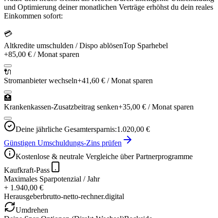
und Optimierung deiner monatlichen Verträge erhöhst du dein reales
Einkommen sofort:
💳
Altkredite umschulden / Dispo ablösen
Top Sparhebel
+
85,00 €
/ Monat sparen
🔌
Stromanbieter wechseln
+
41,60 €
/ Monat sparen
🏥
Krankenkassen-Zusatzbeitrag senken
+
35,00 €
/ Monat sparen
Deine jährliche Gesamtersparnis:
1.020,00 €
Günstigen Umschuldungs-Zins prüfen
Kostenlose & neutrale Vergleiche über Partnerprogramme
Kaufkraft-Pass
Maximales Sparpotenzial / Jahr
+ 1.940,00 €
Herausgeber
brutto-netto-rechner.digital
Umdrehen