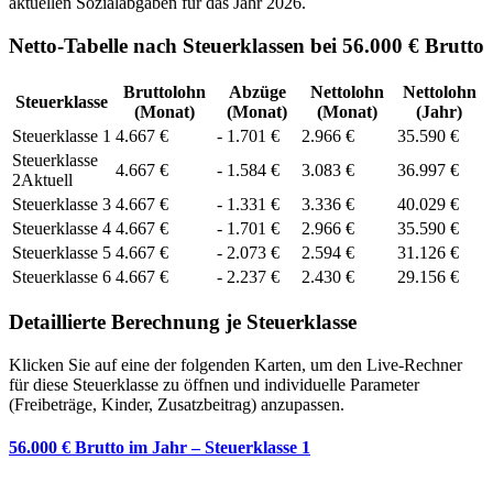
aktuellen Sozialabgaben für das Jahr
2026
.
Netto-Tabelle nach Steuerklassen bei 56.000 € Brutto
Bruttolohn
Abzüge
Nettolohn
Nettolohn
Steuerklasse
(Monat)
(Monat)
(Monat)
(Jahr)
Steuerklasse
1
4.667
€
-
1.701
€
2.966
€
35.590
€
Steuerklasse
4.667
€
-
1.584
€
3.083
€
36.997
€
2
Aktuell
Steuerklasse
3
4.667
€
-
1.331
€
3.336
€
40.029
€
Steuerklasse
4
4.667
€
-
1.701
€
2.966
€
35.590
€
Steuerklasse
5
4.667
€
-
2.073
€
2.594
€
31.126
€
Steuerklasse
6
4.667
€
-
2.237
€
2.430
€
29.156
€
Detaillierte Berechnung je Steuerklasse
Klicken Sie auf eine der folgenden Karten, um den Live-Rechner
für diese Steuerklasse zu öffnen und individuelle Parameter
(Freibeträge, Kinder, Zusatzbeitrag) anzupassen.
56.000 € Brutto im Jahr – Steuerklasse 1