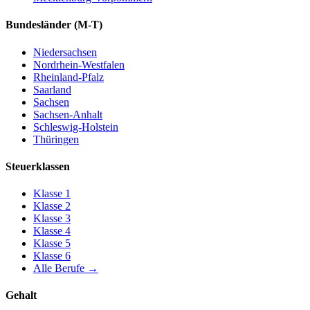
Bundesländer
(M-T)
Niedersachsen
Nordrhein-Westfalen
Rheinland-Pfalz
Saarland
Sachsen
Sachsen-Anhalt
Schleswig-Holstein
Thüringen
Steuerklassen
Klasse
1
Klasse
2
Klasse
3
Klasse
4
Klasse
5
Klasse
6
Alle Berufe
→
Gehalt