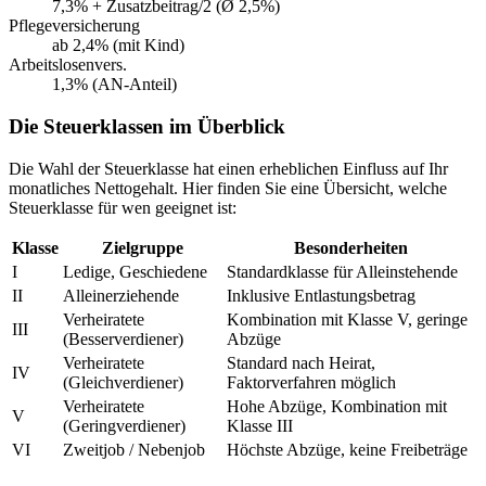
7,3% + Zusatzbeitrag/2 (Ø 2,5%)
Pflegeversicherung
ab 2,4% (mit Kind)
Arbeitslosenvers.
1,3% (AN-Anteil)
Die Steuerklassen im Überblick
Die Wahl der Steuerklasse hat einen erheblichen Einfluss auf Ihr
monatliches Nettogehalt. Hier finden Sie eine Übersicht, welche
Steuerklasse für wen geeignet ist:
Klasse
Zielgruppe
Besonderheiten
I
Ledige, Geschiedene
Standardklasse für Alleinstehende
II
Alleinerziehende
Inklusive Entlastungsbetrag
Verheiratete
Kombination mit Klasse V, geringe
III
(Besserverdiener)
Abzüge
Verheiratete
Standard nach Heirat,
IV
(Gleichverdiener)
Faktorverfahren möglich
Verheiratete
Hohe Abzüge, Kombination mit
V
(Geringverdiener)
Klasse III
VI
Zweitjob / Nebenjob
Höchste Abzüge, keine Freibeträge