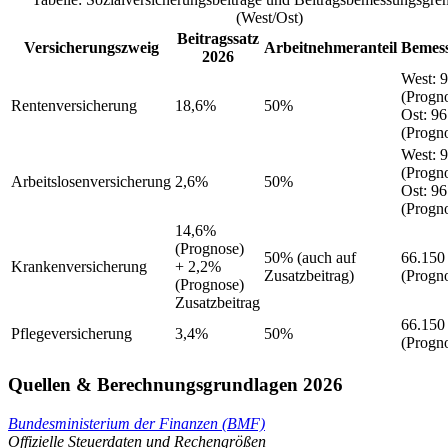
(West/Ost)
Beitragssatz
Versicherungszweig
Arbeitnehmeranteil
Bemes
2026
West
:
9
(Progn
Rentenversicherung
18,6%
50%
Ost
:
96
(Progn
West
:
9
(Progn
Arbeitslosenversicherung
2,6%
50%
Ost
:
96
(Progn
14,6%
(Prognose)
50%
(auch auf
66.150
Krankenversicherung
+ 2,2%
Zusatzbeitrag)
(Progn
(Prognose)
Zusatzbeitrag
66.150
Pflegeversicherung
3,4%
50%
(Progn
Quellen & Berechnungsgrundlagen 2026
Bundesministerium der Finanzen (BMF)
Offizielle Steuerdaten und Rechengrößen