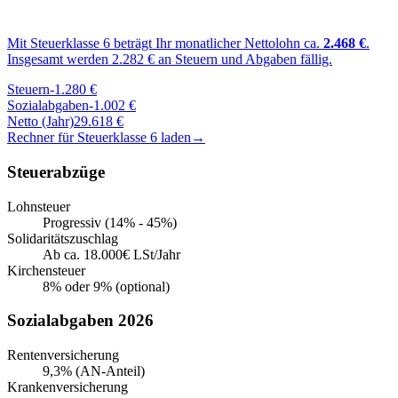
Mit Steuerklasse
6
beträgt Ihr monatlicher Nettolohn ca.
2.468
€
.
Insgesamt werden
2.282
€ an Steuern und Abgaben fällig.
Steuern
-
1.280
€
Sozialabgaben
-
1.002
€
Netto (Jahr)
29.618
€
Rechner für Steuerklasse
6
laden
→
Steuerabzüge
Lohnsteuer
Progressiv (14% - 45%)
Solidaritätszuschlag
Ab ca. 18.000€ LSt/Jahr
Kirchensteuer
8% oder 9% (optional)
Sozialabgaben 2026
Rentenversicherung
9,3% (AN-Anteil)
Krankenversicherung