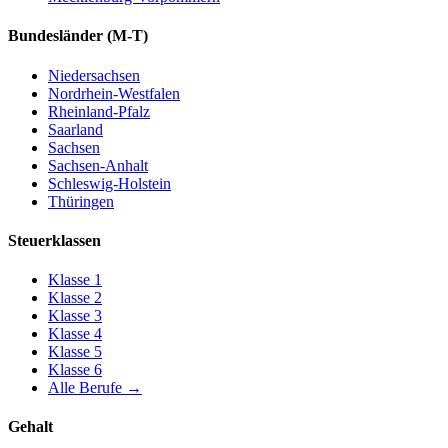
Bundesländer
(M-T)
Niedersachsen
Nordrhein-Westfalen
Rheinland-Pfalz
Saarland
Sachsen
Sachsen-Anhalt
Schleswig-Holstein
Thüringen
Steuerklassen
Klasse
1
Klasse
2
Klasse
3
Klasse
4
Klasse
5
Klasse
6
Alle Berufe
→
Gehalt