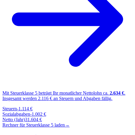
Mit Steuerklasse
5
beträgt Ihr monatlicher Nettolohn ca.
2.634
€
.
Insgesamt werden
2.116
€ an Steuern und Abgaben fällig.
Steuern
-
1.114
€
Sozialabgaben
-
1.002
€
Netto (Jahr)
31.604
€
Rechner für Steuerklasse
5
laden
→