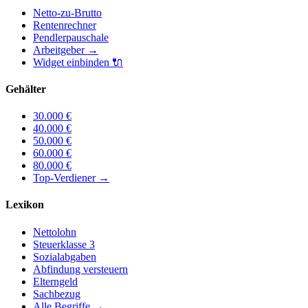
Netto-zu-Brutto
Rentenrechner
Pendlerpauschale
Arbeitgeber
→
Widget einbinden
🔌
Gehälter
30.000
€
40.000
€
50.000
€
60.000
€
80.000
€
Top-Verdiener
→
Lexikon
Nettolohn
Steuerklasse 3
Sozialabgaben
Abfindung versteuern
Elterngeld
Sachbezug
Alle Begriffe →