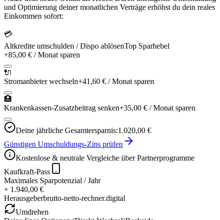
und Optimierung deiner monatlichen Verträge erhöhst du dein reales
Einkommen sofort:
💳
Altkredite umschulden / Dispo ablösen
Top Sparhebel
+
85,00 €
/ Monat sparen
🔌
Stromanbieter wechseln
+
41,60 €
/ Monat sparen
🏥
Krankenkassen-Zusatzbeitrag senken
+
35,00 €
/ Monat sparen
Deine jährliche Gesamtersparnis:
1.020,00 €
Günstigen Umschuldungs-Zins prüfen
Kostenlose & neutrale Vergleiche über Partnerprogramme
Kaufkraft-Pass
Maximales Sparpotenzial / Jahr
+ 1.940,00 €
Herausgeber
brutto-netto-rechner.digital
Umdrehen