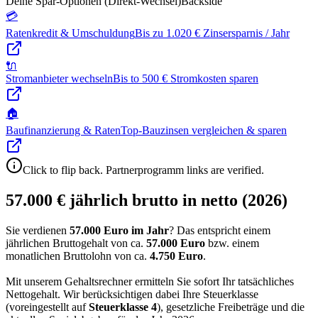
Deine Spar-Optionen (Direkt-Wechsel)
Backside
💳
Ratenkredit & Umschuldung
Bis zu 1.020 € Zinsersparnis / Jahr
🔌
Stromanbieter wechseln
Bis to 500 € Stromkosten sparen
🏠
Baufinanzierung & Raten
Top-Bauzinsen vergleichen & sparen
Click to flip back. Partnerprogramm links are verified.
57.000 € jährlich brutto in netto (2026)
Sie verdienen
57.000 Euro im Jahr
? Das entspricht einem
jährlichen Bruttogehalt von ca.
57.000
Euro
bzw. einem
monatlichen Bruttolohn von ca.
4.750
Euro
.
Mit unserem Gehaltsrechner ermitteln Sie sofort Ihr tatsächliches
Nettogehalt. Wir berücksichtigen dabei Ihre Steuerklasse
(voreingestellt auf
Steuerklasse
4
), gesetzliche Freibeträge und die