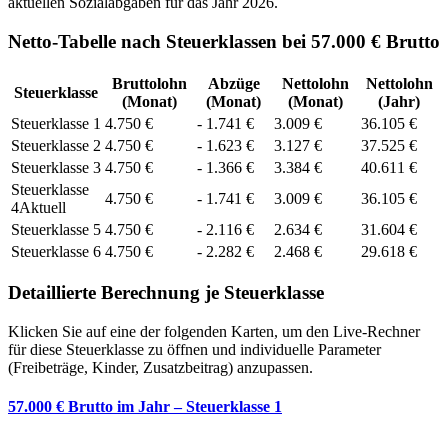
aktuellen Sozialabgaben für das Jahr
2026
.
Netto-Tabelle nach Steuerklassen bei 57.000 € Brutto
Bruttolohn
Abzüge
Nettolohn
Nettolohn
Steuerklasse
(Monat)
(Monat)
(Monat)
(Jahr)
Steuerklasse
1
4.750
€
-
1.741
€
3.009
€
36.105
€
Steuerklasse
2
4.750
€
-
1.623
€
3.127
€
37.525
€
Steuerklasse
3
4.750
€
-
1.366
€
3.384
€
40.611
€
Steuerklasse
4.750
€
-
1.741
€
3.009
€
36.105
€
4
Aktuell
Steuerklasse
5
4.750
€
-
2.116
€
2.634
€
31.604
€
Steuerklasse
6
4.750
€
-
2.282
€
2.468
€
29.618
€
Detaillierte Berechnung je Steuerklasse
Klicken Sie auf eine der folgenden Karten, um den Live-Rechner
für diese Steuerklasse zu öffnen und individuelle Parameter
(Freibeträge, Kinder, Zusatzbeitrag) anzupassen.
57.000 € Brutto im Jahr – Steuerklasse 1