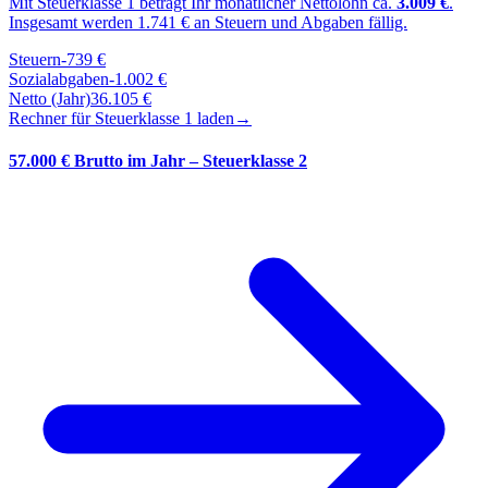
Mit Steuerklasse
1
beträgt Ihr monatlicher Nettolohn ca.
3.009
€
.
Insgesamt werden
1.741
€ an Steuern und Abgaben fällig.
Steuern
-
739
€
Sozialabgaben
-
1.002
€
Netto (Jahr)
36.105
€
Rechner für Steuerklasse
1
laden
→
57.000 € Brutto im Jahr – Steuerklasse 2