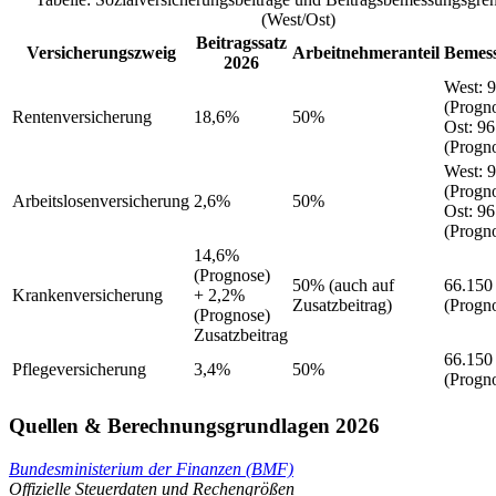
(West/Ost)
Beitragssatz
Versicherungszweig
Arbeitnehmeranteil
Bemes
2026
West
:
9
(Progn
Rentenversicherung
18,6%
50%
Ost
:
96
(Progn
West
:
9
(Progn
Arbeitslosenversicherung
2,6%
50%
Ost
:
96
(Progn
14,6%
(Prognose)
50%
(auch auf
66.150
Krankenversicherung
+ 2,2%
Zusatzbeitrag)
(Progn
(Prognose)
Zusatzbeitrag
66.150
Pflegeversicherung
3,4%
50%
(Progn
Quellen & Berechnungsgrundlagen 2026
Bundesministerium der Finanzen (BMF)
Offizielle Steuerdaten und Rechengrößen