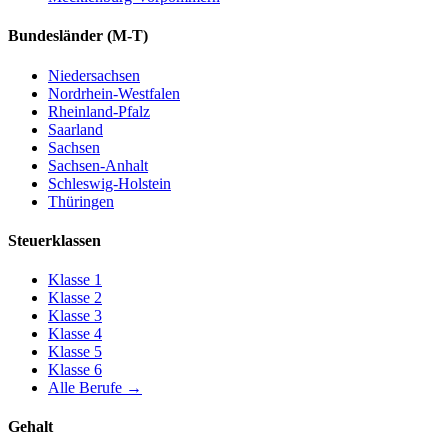
Bundesländer
(M-T)
Niedersachsen
Nordrhein-Westfalen
Rheinland-Pfalz
Saarland
Sachsen
Sachsen-Anhalt
Schleswig-Holstein
Thüringen
Steuerklassen
Klasse
1
Klasse
2
Klasse
3
Klasse
4
Klasse
5
Klasse
6
Alle Berufe
→
Gehalt