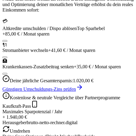
und Optimierung deiner monatlichen Verträge erhöhst du dein reales
Einkommen sofort:
💳
Altkredite umschulden / Dispo ablösen
Top Sparhebel
+
85,00 €
/ Monat sparen
🔌
Stromanbieter wechseln
+
41,60 €
/ Monat sparen
🏥
Krankenkassen-Zusatzbeitrag senken
+
35,00 €
/ Monat sparen
Deine jährliche Gesamtersparnis:
1.020,00 €
Günstigen Umschuldungs-Zins prüfen
Kostenlose & neutrale Vergleiche über Partnerprogramme
Kaufkraft-Pass
Maximales Sparpotenzial / Jahr
+ 1.940,00 €
Herausgeber
brutto-netto-rechner.digital
Umdrehen