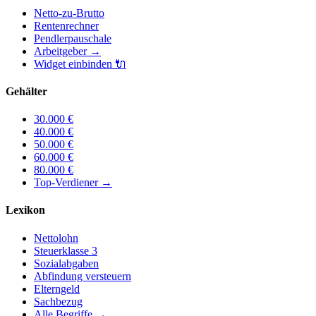
Netto-zu-Brutto
Rentenrechner
Pendlerpauschale
Arbeitgeber
→
Widget einbinden
🔌
Gehälter
30.000
€
40.000
€
50.000
€
60.000
€
80.000
€
Top-Verdiener
→
Lexikon
Nettolohn
Steuerklasse 3
Sozialabgaben
Abfindung versteuern
Elterngeld
Sachbezug
Alle Begriffe →