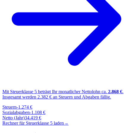
Mit Steuerklasse
5
beträgt Ihr monatlicher Nettolohn ca.
2.868
€
.
Insgesamt werden
2.382
€ an Steuern und Abgaben fällig.
Steuern
-
1.274
€
Sozialabgaben
-
1.108
€
Netto (Jahr)
34.419
€
Rechner für Steuerklasse
5
laden
→