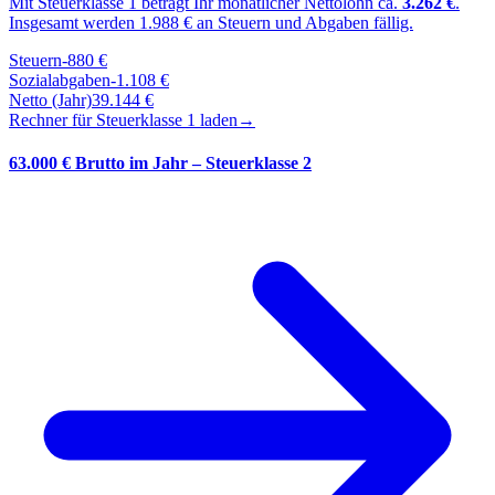
Mit Steuerklasse
1
beträgt Ihr monatlicher Nettolohn ca.
3.262
€
.
Insgesamt werden
1.988
€ an Steuern und Abgaben fällig.
Steuern
-
880
€
Sozialabgaben
-
1.108
€
Netto (Jahr)
39.144
€
Rechner für Steuerklasse
1
laden
→
63.000 € Brutto im Jahr – Steuerklasse 2