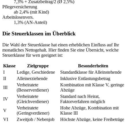
7,3% + Zusatzbeitrag/2 (Ø 2,5%)
Pflegeversicherung
ab 2,4% (mit Kind)
Arbeitslosenvers.
1,3% (AN-Anteil)
Die Steuerklassen im Überblick
Die Wahl der Steuerklasse hat einen erheblichen Einfluss auf Ihr
monatliches Nettogehalt. Hier finden Sie eine Übersicht, welche
Steuerklasse für wen geeignet ist:
Klasse
Zielgruppe
Besonderheiten
I
Ledige, Geschiedene
Standardklasse für Alleinstehende
II
Alleinerziehende
Inklusive Entlastungsbetrag
Verheiratete
Kombination mit Klasse V, geringe
III
(Besserverdiener)
Abzüge
Verheiratete
Standard nach Heirat,
IV
(Gleichverdiener)
Faktorverfahren möglich
Verheiratete
Hohe Abzüge, Kombination mit
V
(Geringverdiener)
Klasse III
VI
Zweitjob / Nebenjob
Höchste Abzüge, keine Freibeträge