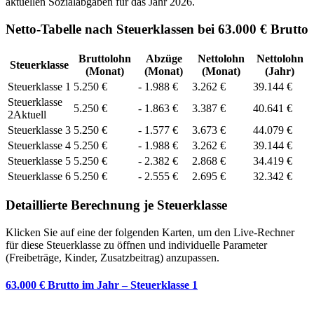
aktuellen Sozialabgaben für das Jahr
2026
.
Netto-Tabelle nach Steuerklassen bei 63.000 € Brutto
Bruttolohn
Abzüge
Nettolohn
Nettolohn
Steuerklasse
(Monat)
(Monat)
(Monat)
(Jahr)
Steuerklasse
1
5.250
€
-
1.988
€
3.262
€
39.144
€
Steuerklasse
5.250
€
-
1.863
€
3.387
€
40.641
€
2
Aktuell
Steuerklasse
3
5.250
€
-
1.577
€
3.673
€
44.079
€
Steuerklasse
4
5.250
€
-
1.988
€
3.262
€
39.144
€
Steuerklasse
5
5.250
€
-
2.382
€
2.868
€
34.419
€
Steuerklasse
6
5.250
€
-
2.555
€
2.695
€
32.342
€
Detaillierte Berechnung je Steuerklasse
Klicken Sie auf eine der folgenden Karten, um den Live-Rechner
für diese Steuerklasse zu öffnen und individuelle Parameter
(Freibeträge, Kinder, Zusatzbeitrag) anzupassen.
63.000 € Brutto im Jahr – Steuerklasse 1