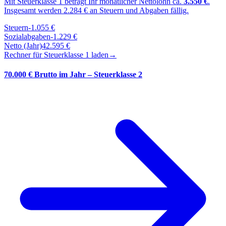
Mit Steuerklasse
1
beträgt Ihr monatlicher Nettolohn ca.
3.550
€
.
Insgesamt werden
2.284
€ an Steuern und Abgaben fällig.
Steuern
-
1.055
€
Sozialabgaben
-
1.229
€
Netto (Jahr)
42.595
€
Rechner für Steuerklasse
1
laden
→
70.000 € Brutto im Jahr – Steuerklasse 2