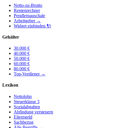
Netto-zu-Brutto
Rentenrechner
Pendlerpauschale
Arbeitgeber
→
Widget einbinden
🔌
Gehälter
30.000
€
40.000
€
50.000
€
60.000
€
80.000
€
Top-Verdiener
→
Lexikon
Nettolohn
Steuerklasse 3
Sozialabgaben
Abfindung versteuern
Elterngeld
Sachbezug
Alle Begriffe →