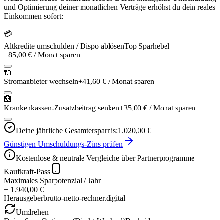
und Optimierung deiner monatlichen Verträge erhöhst du dein reales
Einkommen sofort:
💳
Altkredite umschulden / Dispo ablösen
Top Sparhebel
+
85,00 €
/ Monat sparen
🔌
Stromanbieter wechseln
+
41,60 €
/ Monat sparen
🏥
Krankenkassen-Zusatzbeitrag senken
+
35,00 €
/ Monat sparen
Deine jährliche Gesamtersparnis:
1.020,00 €
Günstigen Umschuldungs-Zins prüfen
Kostenlose & neutrale Vergleiche über Partnerprogramme
Kaufkraft-Pass
Maximales Sparpotenzial / Jahr
+ 1.940,00 €
Herausgeber
brutto-netto-rechner.digital
Umdrehen