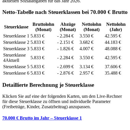
aktuellen Sozialabgaben für das Jahr
2026
.
Netto-Tabelle nach Steuerklassen bei 70.000 € Brutto
Bruttolohn
Abzüge
Nettolohn
Nettolohn
Steuerklasse
(Monat)
(Monat)
(Monat)
(Jahr)
Steuerklasse
1
5.833
€
-
2.284
€
3.550
€
42.595
€
Steuerklasse
2
5.833
€
-
2.151
€
3.682
€
44.183
€
Steuerklasse
3
5.833
€
-
1.826
€
4.007
€
48.088
€
Steuerklasse
5.833
€
-
2.284
€
3.550
€
42.595
€
4
Aktuell
Steuerklasse
5
5.833
€
-
2.699
€
3.134
€
37.606
€
Steuerklasse
6
5.833
€
-
2.876
€
2.957
€
35.488
€
Detaillierte Berechnung je Steuerklasse
Klicken Sie auf eine der folgenden Karten, um den Live-Rechner
für diese Steuerklasse zu öffnen und individuelle Parameter
(Freibeträge, Kinder, Zusatzbeitrag) anzupassen.
70.000 € Brutto im Jahr – Steuerklasse 1