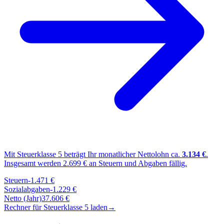
Mit Steuerklasse
5
beträgt Ihr monatlicher Nettolohn ca.
3.134
€
.
Insgesamt werden
2.699
€ an Steuern und Abgaben fällig.
Steuern
-
1.471
€
Sozialabgaben
-
1.229
€
Netto (Jahr)
37.606
€
Rechner für Steuerklasse
5
laden
→