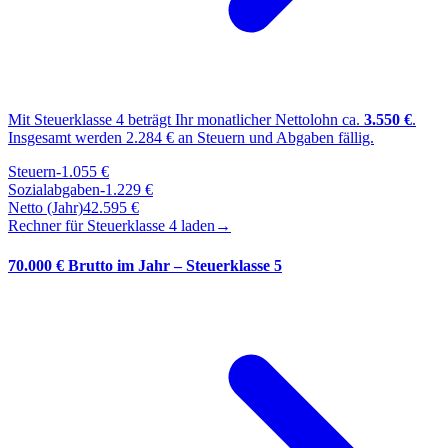
Mit Steuerklasse
4
beträgt Ihr monatlicher Nettolohn ca.
3.550
€
.
Insgesamt werden
2.284
€ an Steuern und Abgaben fällig.
Steuern
-
1.055
€
Sozialabgaben
-
1.229
€
Netto (Jahr)
42.595
€
Rechner für Steuerklasse
4
laden
→
70.000 € Brutto im Jahr – Steuerklasse 5