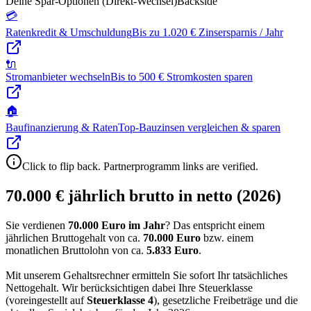
Deine Spar-Optionen (Direkt-Wechsel)
Backside
💳
Ratenkredit & Umschuldung
Bis zu 1.020 € Zinsersparnis / Jahr
🔌
Stromanbieter wechseln
Bis to 500 € Stromkosten sparen
🏠
Baufinanzierung & Raten
Top-Bauzinsen vergleichen & sparen
Click to flip back. Partnerprogramm links are verified.
70.000 € jährlich brutto in netto (2026)
Sie verdienen
70.000 Euro im Jahr
? Das entspricht einem
jährlichen Bruttogehalt von ca.
70.000
Euro
bzw. einem
monatlichen Bruttolohn von ca.
5.833
Euro
.
Mit unserem Gehaltsrechner ermitteln Sie sofort Ihr tatsächliches
Nettogehalt. Wir berücksichtigen dabei Ihre Steuerklasse
(voreingestellt auf
Steuerklasse
4
), gesetzliche Freibeträge und die