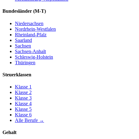
Bundesländer
(M-T)
Niedersachsen
Nordrhein-Westfalen
Rheinland-Pfalz
Saarland
Sachsen
Sachsen-Anhalt
Schleswig-Holstein
Thüringen
Steuerklassen
Klasse
1
Klasse
2
Klasse
3
Klasse
4
Klasse
5
Klasse
6
Alle Berufe
→
Gehalt