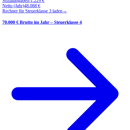
Sozialabgaben
-
1.229
€
Netto (Jahr)
48.088
€
Rechner für Steuerklasse
3
laden
→
70.000 € Brutto im Jahr – Steuerklasse 4