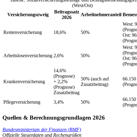
(West/Ost)
Beitragssatz
Versicherungszweig
Arbeitnehmeranteil
Bemes
2026
West
:
9
(Progn
Rentenversicherung
18,6%
50%
Ost
:
96
(Progn
West
:
9
(Progn
Arbeitslosenversicherung
2,6%
50%
Ost
:
96
(Progn
14,6%
(Prognose)
50%
(auch auf
66.150
Krankenversicherung
+ 2,2%
Zusatzbeitrag)
(Progn
(Prognose)
Zusatzbeitrag
66.150
Pflegeversicherung
3,4%
50%
(Progn
Quellen & Berechnungsgrundlagen 2026
Bundesministerium der Finanzen (BMF)
Offizielle Steuerdaten und Rechengrößen