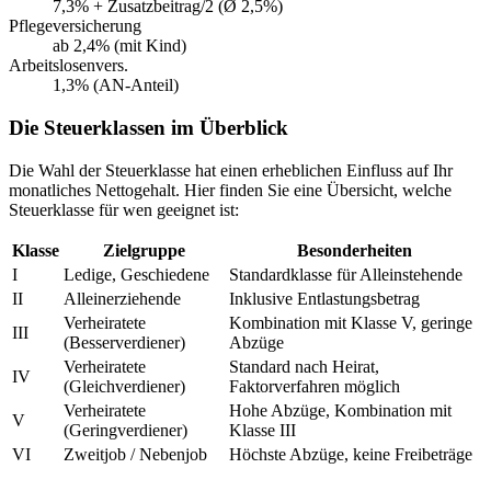
7,3% + Zusatzbeitrag/2 (Ø 2,5%)
Pflegeversicherung
ab 2,4% (mit Kind)
Arbeitslosenvers.
1,3% (AN-Anteil)
Die Steuerklassen im Überblick
Die Wahl der Steuerklasse hat einen erheblichen Einfluss auf Ihr
monatliches Nettogehalt. Hier finden Sie eine Übersicht, welche
Steuerklasse für wen geeignet ist:
Klasse
Zielgruppe
Besonderheiten
I
Ledige, Geschiedene
Standardklasse für Alleinstehende
II
Alleinerziehende
Inklusive Entlastungsbetrag
Verheiratete
Kombination mit Klasse V, geringe
III
(Besserverdiener)
Abzüge
Verheiratete
Standard nach Heirat,
IV
(Gleichverdiener)
Faktorverfahren möglich
Verheiratete
Hohe Abzüge, Kombination mit
V
(Geringverdiener)
Klasse III
VI
Zweitjob / Nebenjob
Höchste Abzüge, keine Freibeträge