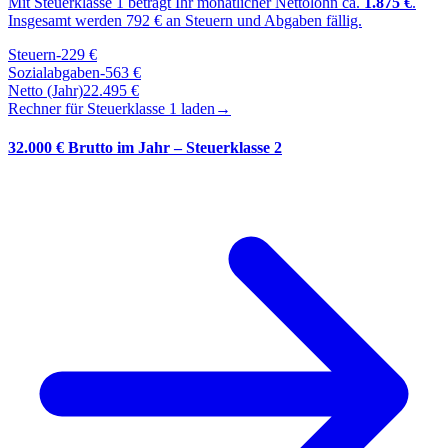
Mit Steuerklasse
1
beträgt Ihr monatlicher Nettolohn ca.
1.875
€
.
Insgesamt werden
792
€ an Steuern und Abgaben fällig.
Steuern
-
229
€
Sozialabgaben
-
563
€
Netto (Jahr)
22.495
€
Rechner für Steuerklasse
1
laden
→
32.000 € Brutto im Jahr – Steuerklasse 2