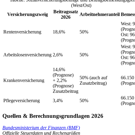
(West/Ost)
Beitragssatz
Versicherungszweig
Arbeitnehmeranteil
Bemes
2026
West
:
9
(Progn
Rentenversicherung
18,6%
50%
Ost
:
96
(Progn
West
:
9
(Progn
Arbeitslosenversicherung
2,6%
50%
Ost
:
96
(Progn
14,6%
(Prognose)
50%
(auch auf
66.150
Krankenversicherung
+ 2,2%
Zusatzbeitrag)
(Progn
(Prognose)
Zusatzbeitrag
66.150
Pflegeversicherung
3,4%
50%
(Progn
Quellen & Berechnungsgrundlagen 2026
Bundesministerium der Finanzen (BMF)
Offizielle Steuerdaten und Rechengrößen