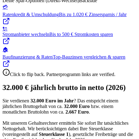
Deine Spar-Optionen (Direkt-Wechsel)
Backside
💳
Ratenkredit & Umschuldung
Bis zu 1.020 € Zinsersparnis / Jahr
🔌
Stromanbieter wechseln
Bis to 500 € Stromkosten sparen
🏠
Baufinanzierung & Raten
Top-Bauzinsen vergleichen & sparen
Click to flip back. Partnerprogramm links are verified.
32.000 € jährlich brutto in netto (2026)
Sie verdienen
32.000 Euro im Jahr
? Das entspricht einem
jährlichen Bruttogehalt von ca.
32.000
Euro
bzw. einem
monatlichen Bruttolohn von ca.
2.667
Euro
.
Mit unserem Gehaltsrechner ermitteln Sie sofort Ihr tatsächliches
Nettogehalt. Wir berücksichtigen dabei Ihre Steuerklasse
(voreingestellt auf
Steuerklasse
1
), gesetzliche Freibeträge und die