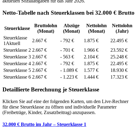
aktuellen Sozialabgaben für das Jahr
2026
.
Netto-Tabelle nach Steuerklassen bei 32.000 € Brutto
Bruttolohn
Abzüge
Nettolohn
Nettolohn
Steuerklasse
(Monat)
(Monat)
(Monat)
(Jahr)
Steuerklasse
2.667
€
-
792
€
1.875
€
22.495
€
1
Aktuell
Steuerklasse
2
2.667
€
-
701
€
1.966
€
23.592
€
Steuerklasse
3
2.667
€
-
563
€
2.104
€
25.248
€
Steuerklasse
4
2.667
€
-
792
€
1.875
€
22.495
€
Steuerklasse
5
2.667
€
-
1.089
€
1.577
€
18.930
€
Steuerklasse
6
2.667
€
-
1.223
€
1.444
€
17.323
€
Detaillierte Berechnung je Steuerklasse
Klicken Sie auf eine der folgenden Karten, um den Live-Rechner
für diese Steuerklasse zu öffnen und individuelle Parameter
(Freibeträge, Kinder, Zusatzbeitrag) anzupassen.
32.000 € Brutto im Jahr – Steuerklasse 1