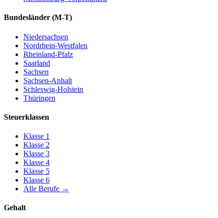
Bundesländer
(M-T)
Niedersachsen
Nordrhein-Westfalen
Rheinland-Pfalz
Saarland
Sachsen
Sachsen-Anhalt
Schleswig-Holstein
Thüringen
Steuerklassen
Klasse
1
Klasse
2
Klasse
3
Klasse
4
Klasse
5
Klasse
6
Alle Berufe
→
Gehalt