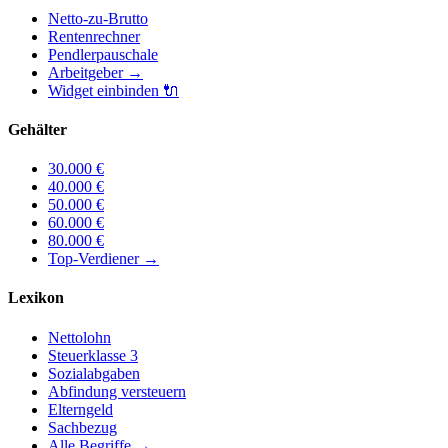
Netto-zu-Brutto
Rentenrechner
Pendlerpauschale
Arbeitgeber
→
Widget einbinden
🔌
Gehälter
30.000
€
40.000
€
50.000
€
60.000
€
80.000
€
Top-Verdiener
→
Lexikon
Nettolohn
Steuerklasse 3
Sozialabgaben
Abfindung versteuern
Elterngeld
Sachbezug
Alle Begriffe →