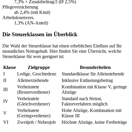
7,3% + Zusatzbeitrag/2 (Ø 2,5%)
Pflegeversicherung
ab 2,4% (mit Kind)
Arbeitslosenvers.
1,3% (AN-Anteil)
Die Steuerklassen im Überblick
Die Wahl der Steuerklasse hat einen erheblichen Einfluss auf Ihr
monatliches Nettogehalt. Hier finden Sie eine Übersicht, welche
Steuerklasse für wen geeignet ist:
Klasse
Zielgruppe
Besonderheiten
I
Ledige, Geschiedene
Standardklasse für Alleinstehende
II
Alleinerziehende
Inklusive Entlastungsbetrag
Verheiratete
Kombination mit Klasse V, geringe
III
(Besserverdiener)
Abzüge
Verheiratete
Standard nach Heirat,
IV
(Gleichverdiener)
Faktorverfahren möglich
Verheiratete
Hohe Abzüge, Kombination mit
V
(Geringverdiener)
Klasse III
VI
Zweitjob / Nebenjob
Höchste Abzüge, keine Freibeträge