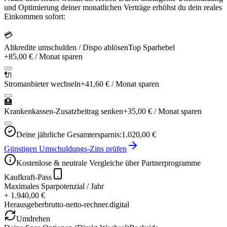
und Optimierung deiner monatlichen Verträge erhöhst du dein reales
Einkommen sofort:
💳
Altkredite umschulden / Dispo ablösen
Top Sparhebel
+
85,00 €
/ Monat sparen
🔌
Stromanbieter wechseln
+
41,60 €
/ Monat sparen
🏥
Krankenkassen-Zusatzbeitrag senken
+
35,00 €
/ Monat sparen
Deine jährliche Gesamtersparnis:
1.020,00 €
Günstigen Umschuldungs-Zins prüfen
Kostenlose & neutrale Vergleiche über Partnerprogramme
Kaufkraft-Pass
Maximales Sparpotenzial / Jahr
+ 1.940,00 €
Herausgeber
brutto-netto-rechner.digital
Umdrehen