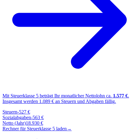
Mit Steuerklasse
5
beträgt Ihr monatlicher Nettolohn ca.
1.577
€
.
Insgesamt werden
1.089
€ an Steuern und Abgaben fällig.
Steuern
-
527
€
Sozialabgaben
-
563
€
Netto (Jahr)
18.930
€
Rechner für Steuerklasse
5
laden
→