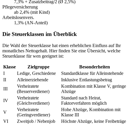
7,3% + Zusatzbeitrag/2 (Ø 2,5%)
Pflegeversicherung
ab 2,4% (mit Kind)
Arbeitslosenvers.
1,3% (AN-Anteil)
Die Steuerklassen im Überblick
Die Wahl der Steuerklasse hat einen erheblichen Einfluss auf Ihr
monatliches Nettogehalt. Hier finden Sie eine Übersicht, welche
Steuerklasse für wen geeignet ist:
Klasse
Zielgruppe
Besonderheiten
I
Ledige, Geschiedene
Standardklasse für Alleinstehende
II
Alleinerziehende
Inklusive Entlastungsbetrag
Verheiratete
Kombination mit Klasse V, geringe
III
(Besserverdiener)
Abzüge
Verheiratete
Standard nach Heirat,
IV
(Gleichverdiener)
Faktorverfahren möglich
Verheiratete
Hohe Abzüge, Kombination mit
V
(Geringverdiener)
Klasse III
VI
Zweitjob / Nebenjob
Höchste Abzüge, keine Freibeträge