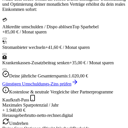
und Optimierung deiner monatlichen Verträge erhöhst du dein reales
Einkommen sofort:
💳
Altkredite umschulden / Dispo ablösen
Top Sparhebel
+
85,00 €
/ Monat sparen
🔌
Stromanbieter wechseln
+
41,60 €
/ Monat sparen
🏥
Krankenkassen-Zusatzbeitrag senken
+
35,00 €
/ Monat sparen
Deine jährliche Gesamtersparnis:
1.020,00 €
Günstigen Umschuldungs-Zins prüfen
Kostenlose & neutrale Vergleiche über Partnerprogramme
Kaufkraft-Pass
Maximales Sparpotenzial / Jahr
+ 1.940,00 €
Herausgeber
brutto-netto-rechner.digital
Umdrehen