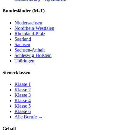
Bundesländer
(M-T)
Niedersachsen
Nordrhein-Westfalen
Rheinland-Pfalz
Saarland
Sachsen
Sachsen-Anhalt
Schleswig-Holstein
Thüringen
Steuerklassen
Klasse
1
Klasse
2
Klasse
3
Klasse
4
Klasse
5
Klasse
6
Alle Berufe
→
Gehalt