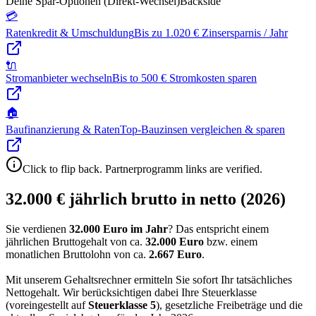
Deine Spar-Optionen (Direkt-Wechsel)
Backside
💳
Ratenkredit & Umschuldung
Bis zu 1.020 € Zinsersparnis / Jahr
🔌
Stromanbieter wechseln
Bis to 500 € Stromkosten sparen
🏠
Baufinanzierung & Raten
Top-Bauzinsen vergleichen & sparen
Click to flip back. Partnerprogramm links are verified.
32.000 € jährlich brutto in netto (2026)
Sie verdienen
32.000 Euro im Jahr
? Das entspricht einem
jährlichen Bruttogehalt von ca.
32.000
Euro
bzw. einem
monatlichen Bruttolohn von ca.
2.667
Euro
.
Mit unserem Gehaltsrechner ermitteln Sie sofort Ihr tatsächliches
Nettogehalt. Wir berücksichtigen dabei Ihre Steuerklasse
(voreingestellt auf
Steuerklasse
5
), gesetzliche Freibeträge und die