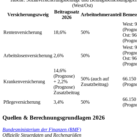
(West/Ost)
Beitragssatz
Versicherungszweig
Arbeitnehmeranteil
Bemes
2026
West
:
9
(Progn
Rentenversicherung
18,6%
50%
Ost
:
96
(Progn
West
:
9
(Progn
Arbeitslosenversicherung
2,6%
50%
Ost
:
96
(Progn
14,6%
(Prognose)
50%
(auch auf
66.150
Krankenversicherung
+ 2,2%
Zusatzbeitrag)
(Progn
(Prognose)
Zusatzbeitrag
66.150
Pflegeversicherung
3,4%
50%
(Progn
Quellen & Berechnungsgrundlagen 2026
Bundesministerium der Finanzen (BMF)
Offizielle Steuerdaten und Rechengrößen