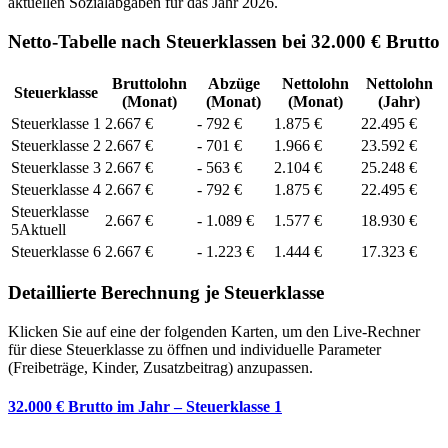
aktuellen Sozialabgaben für das Jahr
2026
.
Netto-Tabelle nach Steuerklassen bei 32.000 € Brutto
Bruttolohn
Abzüge
Nettolohn
Nettolohn
Steuerklasse
(Monat)
(Monat)
(Monat)
(Jahr)
Steuerklasse
1
2.667
€
-
792
€
1.875
€
22.495
€
Steuerklasse
2
2.667
€
-
701
€
1.966
€
23.592
€
Steuerklasse
3
2.667
€
-
563
€
2.104
€
25.248
€
Steuerklasse
4
2.667
€
-
792
€
1.875
€
22.495
€
Steuerklasse
2.667
€
-
1.089
€
1.577
€
18.930
€
5
Aktuell
Steuerklasse
6
2.667
€
-
1.223
€
1.444
€
17.323
€
Detaillierte Berechnung je Steuerklasse
Klicken Sie auf eine der folgenden Karten, um den Live-Rechner
für diese Steuerklasse zu öffnen und individuelle Parameter
(Freibeträge, Kinder, Zusatzbeitrag) anzupassen.
32.000 € Brutto im Jahr – Steuerklasse 1