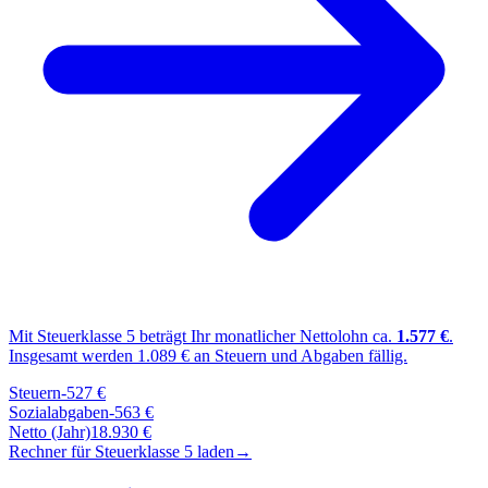
Mit Steuerklasse
5
beträgt Ihr monatlicher Nettolohn ca.
1.577
€
.
Insgesamt werden
1.089
€ an Steuern und Abgaben fällig.
Steuern
-
527
€
Sozialabgaben
-
563
€
Netto (Jahr)
18.930
€
Rechner für Steuerklasse
5
laden
→