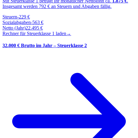
Mit Steuerklasse
1
beträgt Ihr monatlicher Nettolohn ca.
1.875
€
.
Insgesamt werden
792
€ an Steuern und Abgaben fällig.
Steuern
-
229
€
Sozialabgaben
-
563
€
Netto (Jahr)
22.495
€
Rechner für Steuerklasse
1
laden
→
32.000 € Brutto im Jahr – Steuerklasse 2