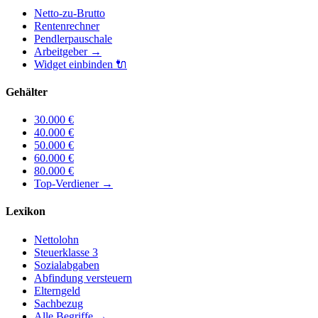
Netto-zu-Brutto
Rentenrechner
Pendlerpauschale
Arbeitgeber
→
Widget einbinden
🔌
Gehälter
30.000
€
40.000
€
50.000
€
60.000
€
80.000
€
Top-Verdiener
→
Lexikon
Nettolohn
Steuerklasse 3
Sozialabgaben
Abfindung versteuern
Elterngeld
Sachbezug
Alle Begriffe →