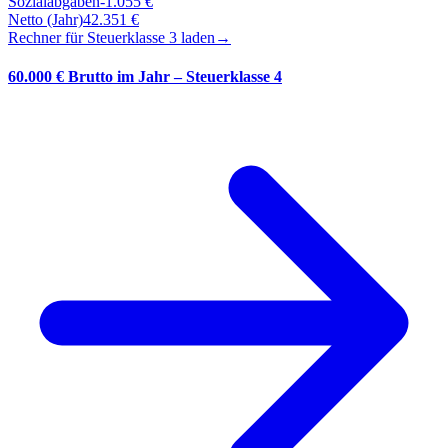
Sozialabgaben
-
1.055
€
Netto (Jahr)
42.351
€
Rechner für Steuerklasse
3
laden
→
60.000 € Brutto im Jahr – Steuerklasse 4