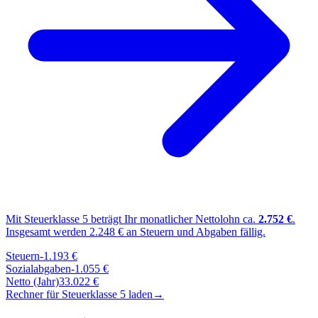
Mit Steuerklasse
5
beträgt Ihr monatlicher Nettolohn ca.
2.752
€
.
Insgesamt werden
2.248
€ an Steuern und Abgaben fällig.
Steuern
-
1.193
€
Sozialabgaben
-
1.055
€
Netto (Jahr)
33.022
€
Rechner für Steuerklasse
5
laden
→