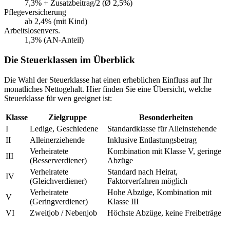
7,3% + Zusatzbeitrag/2 (Ø 2,5%)
Pflegeversicherung
ab 2,4% (mit Kind)
Arbeitslosenvers.
1,3% (AN-Anteil)
Die Steuerklassen im Überblick
Die Wahl der Steuerklasse hat einen erheblichen Einfluss auf Ihr
monatliches Nettogehalt. Hier finden Sie eine Übersicht, welche
Steuerklasse für wen geeignet ist:
Klasse
Zielgruppe
Besonderheiten
I
Ledige, Geschiedene
Standardklasse für Alleinstehende
II
Alleinerziehende
Inklusive Entlastungsbetrag
Verheiratete
Kombination mit Klasse V, geringe
III
(Besserverdiener)
Abzüge
Verheiratete
Standard nach Heirat,
IV
(Gleichverdiener)
Faktorverfahren möglich
Verheiratete
Hohe Abzüge, Kombination mit
V
(Geringverdiener)
Klasse III
VI
Zweitjob / Nebenjob
Höchste Abzüge, keine Freibeträge