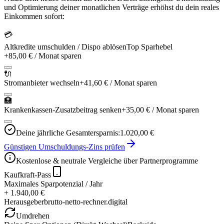
und Optimierung deiner monatlichen Verträge erhöhst du dein reales
Einkommen sofort:
💳
Altkredite umschulden / Dispo ablösen
Top Sparhebel
+
85,00 €
/ Monat sparen
🔌
Stromanbieter wechseln
+
41,60 €
/ Monat sparen
🏥
Krankenkassen-Zusatzbeitrag senken
+
35,00 €
/ Monat sparen
Deine jährliche Gesamtersparnis:
1.020,00 €
Günstigen Umschuldungs-Zins prüfen
Kostenlose & neutrale Vergleiche über Partnerprogramme
Kaufkraft-Pass
Maximales Sparpotenzial / Jahr
+ 1.940,00 €
Herausgeber
brutto-netto-rechner.digital
Umdrehen