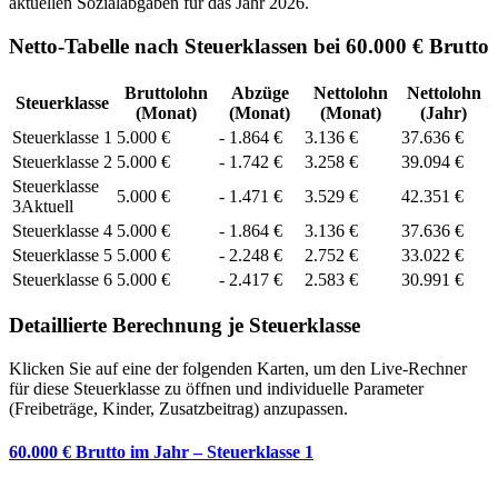
aktuellen Sozialabgaben für das Jahr
2026
.
Netto-Tabelle nach Steuerklassen bei 60.000 € Brutto
Bruttolohn
Abzüge
Nettolohn
Nettolohn
Steuerklasse
(Monat)
(Monat)
(Monat)
(Jahr)
Steuerklasse
1
5.000
€
-
1.864
€
3.136
€
37.636
€
Steuerklasse
2
5.000
€
-
1.742
€
3.258
€
39.094
€
Steuerklasse
5.000
€
-
1.471
€
3.529
€
42.351
€
3
Aktuell
Steuerklasse
4
5.000
€
-
1.864
€
3.136
€
37.636
€
Steuerklasse
5
5.000
€
-
2.248
€
2.752
€
33.022
€
Steuerklasse
6
5.000
€
-
2.417
€
2.583
€
30.991
€
Detaillierte Berechnung je Steuerklasse
Klicken Sie auf eine der folgenden Karten, um den Live-Rechner
für diese Steuerklasse zu öffnen und individuelle Parameter
(Freibeträge, Kinder, Zusatzbeitrag) anzupassen.
60.000 € Brutto im Jahr – Steuerklasse 1