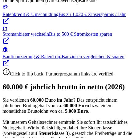
Deine Spar-Optionen (Direkt-Wechsel)
Backside
💳
Ratenkredit & Umschuldung
Bis zu 1.020 € Zinsersparnis / Jahr
🔌
Stromanbieter wechseln
Bis to 500 € Stromkosten sparen
🏠
Baufinanzierung & Raten
Top-Bauzinsen vergleichen & sparen
Click to flip back. Partnerprogramm links are verified.
60.000 € jährlich brutto in netto (2026)
Sie verdienen
60.000 Euro im Jahr
? Das entspricht einem
jährlichen Bruttogehalt von ca.
60.000
Euro
bzw. einem
monatlichen Bruttolohn von ca.
5.000
Euro
.
Mit unserem Gehaltsrechner ermitteln Sie sofort Ihr tatsächliches
Nettogehalt. Wir berücksichtigen dabei Ihre Steuerklasse
(voreingestellt auf
Steuerklasse
3
), gesetzliche Freibeträge und die