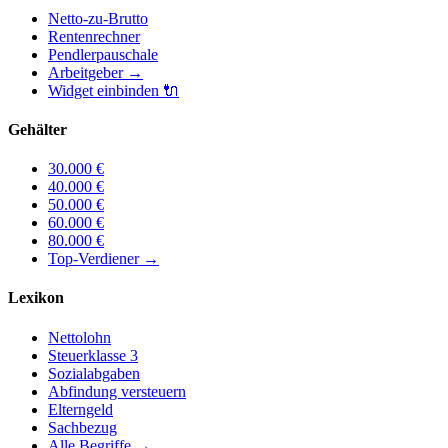
Netto-zu-Brutto
Rentenrechner
Pendlerpauschale
Arbeitgeber
→
Widget einbinden
🔌
Gehälter
30.000
€
40.000
€
50.000
€
60.000
€
80.000
€
Top-Verdiener
→
Lexikon
Nettolohn
Steuerklasse 3
Sozialabgaben
Abfindung versteuern
Elterngeld
Sachbezug
Alle Begriffe →