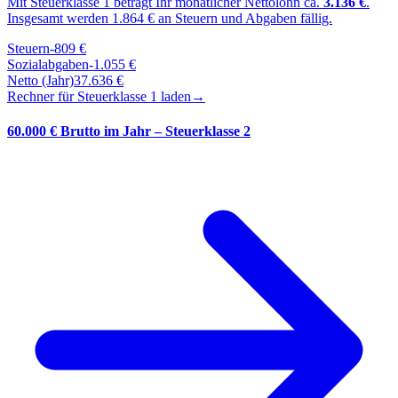
Mit Steuerklasse
1
beträgt Ihr monatlicher Nettolohn ca.
3.136
€
.
Insgesamt werden
1.864
€ an Steuern und Abgaben fällig.
Steuern
-
809
€
Sozialabgaben
-
1.055
€
Netto (Jahr)
37.636
€
Rechner für Steuerklasse
1
laden
→
60.000 € Brutto im Jahr – Steuerklasse 2