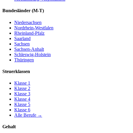
Bundesländer
(M-T)
Niedersachsen
Nordrhein-Westfalen
Rheinland-Pfalz
Saarland
Sachsen
Sachsen-Anhalt
Schleswig-Holstein
Thüringen
Steuerklassen
Klasse
1
Klasse
2
Klasse
3
Klasse
4
Klasse
5
Klasse
6
Alle Berufe
→
Gehalt