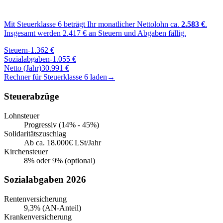
Mit Steuerklasse
6
beträgt Ihr monatlicher Nettolohn ca.
2.583
€
.
Insgesamt werden
2.417
€ an Steuern und Abgaben fällig.
Steuern
-
1.362
€
Sozialabgaben
-
1.055
€
Netto (Jahr)
30.991
€
Rechner für Steuerklasse
6
laden
→
Steuerabzüge
Lohnsteuer
Progressiv (14% - 45%)
Solidaritätszuschlag
Ab ca. 18.000€ LSt/Jahr
Kirchensteuer
8% oder 9% (optional)
Sozialabgaben 2026
Rentenversicherung
9,3% (AN-Anteil)
Krankenversicherung