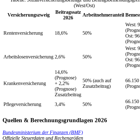
(West/Ost)
Beitragssatz
Versicherungszweig
Arbeitnehmeranteil
Bemes
2026
West
:
9
(Progn
Rentenversicherung
18,6%
50%
Ost
:
96
(Progn
West
:
9
(Progn
Arbeitslosenversicherung
2,6%
50%
Ost
:
96
(Progn
14,6%
(Prognose)
50%
(auch auf
66.150
Krankenversicherung
+ 2,2%
Zusatzbeitrag)
(Progn
(Prognose)
Zusatzbeitrag
66.150
Pflegeversicherung
3,4%
50%
(Progn
Quellen & Berechnungsgrundlagen 2026
Bundesministerium der Finanzen (BMF)
Offizielle Steuerdaten und Rechengrößen